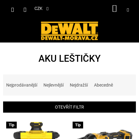
Přejít
NÁKUP
na
CZK
obsah
KOŠÍK
AKU LEŠTIČKY
Ř
a
Nejprodávanější
Nejlevnější
Nejdražší
Abecedně
z
e
n
OTEVŘÍT FILTR
í
p
V
r
Tip
Tip
ý
o
p