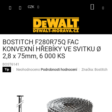
Přejít
NÁKUP
na
CZK
obsah
KOŠÍK
BOSTITCH F280R75Q FAC
KONVEXNÍ HŘEBÍKY VE SVITKU Ø
2,8 x 75mm, 6 000 KS
BOST6141
Průměrné
Neohodnoceno
Podrobnosti hodnocení
Značka:
Bostitch
Tip
hodnocení
produktu
je
0,0
z
5
hvězdiček.