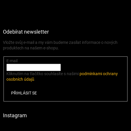
Odebírat newsletter
Vložte svůj e-mail a my vám budeme zasílat informace o nových
produktech na našem e-shopu.
E-mail
Kliknutím na tlačítko souhlasíte s našimi
podmínkami ochrany
osobních údajů
.
PŘIHLÁSIT SE
Instagram