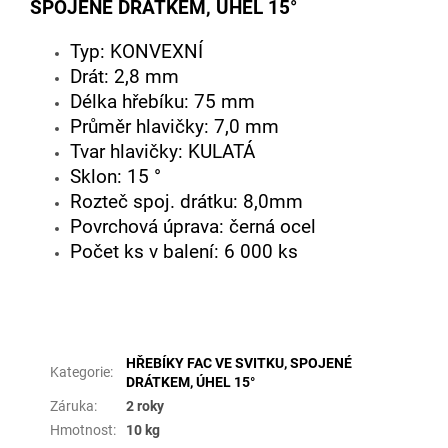
SPOJENÉ DRÁTKEM, ÚHEL 15°
Typ: KONVEXNÍ
Drát: 2,8 mm
Délka hřebíku: 75 mm
Průměr hlavičky: 7,0 mm
Tvar hlavičky: KULATÁ
Sklon: 15 °
Rozteč spoj. drátku: 8,0mm
Povrchová úprava: černá ocel
Počet ks v balení: 6 000 ks
Doplňkové parametry
HŘEBÍKY FAC VE SVITKU, SPOJENÉ
Kategorie
:
DRÁTKEM, ÚHEL 15°
Záruka
:
2 roky
Hmotnost
:
10 kg