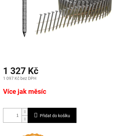
1 327 Kč
1 097 Kč bez DPH
Měrná
Více jak měsíc
cena:
Přidat do košíku