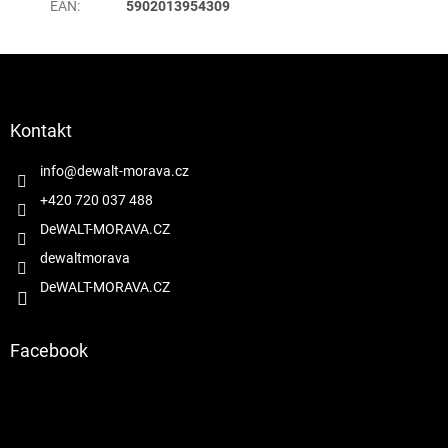
EAN
:
5902013954309
Z
á
p
a
Kontakt
t
í
info
@
dewalt-morava.cz
+420 720 037 488
DeWALT-MORAVA.CZ
dewaltmorava
DeWALT-MORAVA.CZ
Facebook