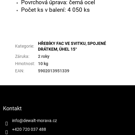
Povrchová úprava: černá ocel
Počet ks v balení: 4 050 ks
Doplňkové parametry
HŘEBÍKY FAC VE SVITKU, SPOJENÉ
Kategorie
:
DRÁTKEM, ÚHEL 15°
Záruka
:
2 roky
Hmotnost
:
10 kg
EAN
:
5902013951339
Z
á
p
a
Kontakt
t
í
info
@
dewalt-morava.cz
+420 720 037 488