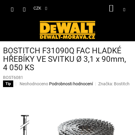
Přejít
NÁKUP
na
CZK
obsah
KOŠÍK
BOSTITCH F31090Q FAC HLADKÉ
HŘEBÍKY VE SVITKU Ø 3,1 x 90mm,
4 050 KS
BOST6081
Průměrné
Neohodnoceno
Podrobnosti hodnocení
Značka:
Bostitch
Tip
hodnocení
produktu
je
0,0
z
5
hvězdiček.