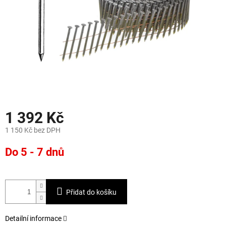
1 392 Kč
1 150 Kč bez DPH
Měrná
Do 5 - 7 dnů
cena:
Přidat do košíku
Detailní informace