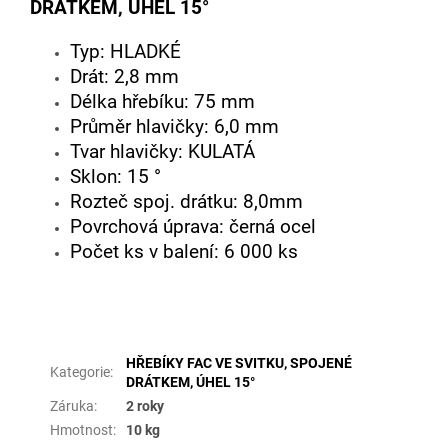
DRÁTKEM, ÚHEL 15°
Typ: HLADKÉ
Drát: 2,8 mm
Délka hřebíku: 75 mm
Průměr hlavičky: 6,0 mm
Tvar hlavičky: KULATÁ
Sklon: 15 °
Rozteč spoj. drátku: 8,0mm
Povrchová úprava: černá ocel
Počet ks v balení: 6 000 ks
Doplňkové parametry
HŘEBÍKY FAC VE SVITKU, SPOJENÉ
Kategorie
:
DRÁTKEM, ÚHEL 15°
Záruka
:
2 roky
Hmotnost
:
10 kg