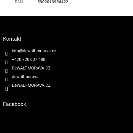
EAN
:
5902013954422
Z
á
p
a
Kontakt
t
í
info
@
dewalt-morava.cz
+420 720 037 488
DeWALT-MORAVA.CZ
dewaltmorava
DeWALT-MORAVA.CZ
Facebook