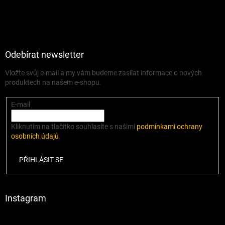
Odebírat newsletter
Vložte svůj e-mail a my vám budeme zasílat informace o nových
produktech na našem e-shopu.
E-mail
Kliknutím na tlačítko souhlasíte s našimi
podmínkami ochrany
osobních údajů
.
PŘIHLÁSIT SE
Instagram