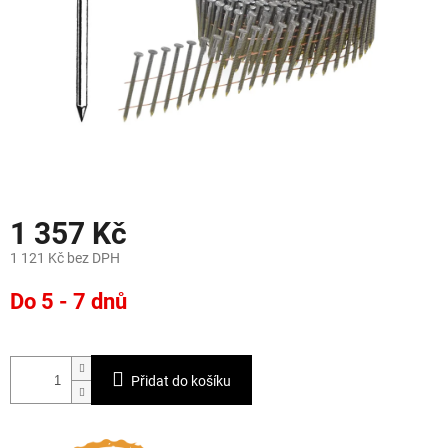
1 357 Kč
1 121 Kč bez DPH
Měrná
Do 5 - 7 dnů
cena:
Přidat do košíku