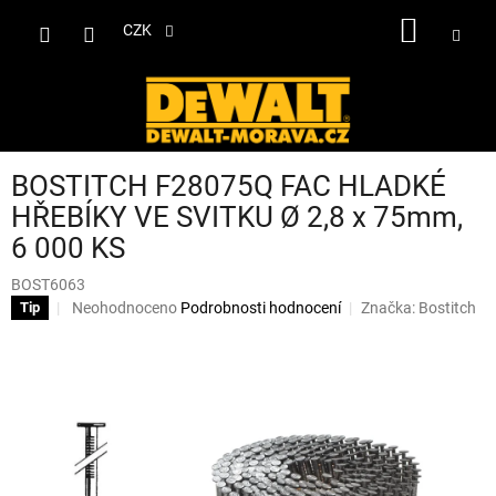
Přejít
NÁKUP
na
CZK
obsah
KOŠÍK
BOSTITCH F28075Q FAC HLADKÉ
HŘEBÍKY VE SVITKU Ø 2,8 x 75mm,
6 000 KS
BOST6063
Průměrné
Neohodnoceno
Podrobnosti hodnocení
Značka:
Bostitch
Tip
hodnocení
produktu
je
0,0
z
5
hvězdiček.