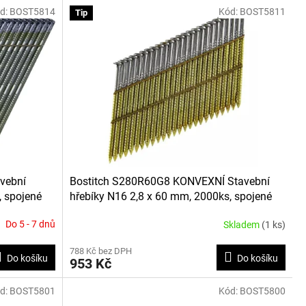
d:
BOST5814
Kód:
BOST5811
Tip
vební
Bostitch S280R60G8 KONVEXNÍ Stavební
, spojené
hřebíky N16 2,8 x 60 mm, 2000ks, spojené
drátkem
Do 5 - 7 dnů
Skladem
(1 ks)
788 Kč bez DPH
Do košíku
Do košíku
953 Kč
d:
BOST5801
Kód:
BOST5800