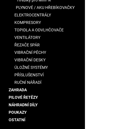
Hřebíky pro MIIIFN
PLYNOVÉ / AKU HŘEBÍKOVAČKY
ELEKTROCENTRÁLY
KOMPRESORY
TOPIDLA A ODVLHČOVAČE
VENTILÁTORY
ŘEZAČE SPÁR
VIBRAČNÍ PĚCHY
VIBRAČNÍ DESKY
ÚLOŽNÉ SYSTÉMY
PŘÍSLUŠENSTVÍ
RUČNÍ NÁŘADÍ
ZAHRADA
PILOVÉ ŘETĚZY
NÁHRADNÍ DÍLY
POUKAZY
OSTATNÍ