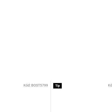
Kód:
BOST5799
Kó
Tip