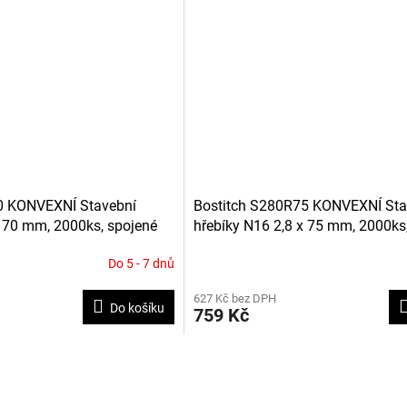
0 KONVEXNÍ Stavební
Bostitch S280R75 KONVEXNÍ Sta
x 70 mm, 2000ks, spojené
hřebíky N16 2,8 x 75 mm, 2000ks
drátkem
Do 5 - 7 dnů
627 Kč bez DPH
Do košíku
759 Kč