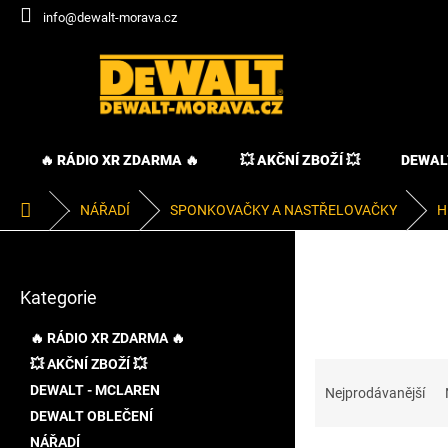
Přejít
info@dewalt-morava.cz
na
obsah
🔥 RÁDIO XR ZDARMA 🔥
💥 AKČNÍ ZBOŽÍ 💥
DEWAL
Domů
NÁŘADÍ
SPONKOVAČKY A NASTŘELOVAČKY
H
P
o
Přeskočit
s
Kategorie
kategorie
t
r
🔥 RÁDIO XR ZDARMA 🔥
a
💥 AKČNÍ ZBOŽÍ 💥
Ř
n
a
DEWALT - MCLAREN
n
Nejprodávanější
z
í
DEWALT OBLEČENÍ
e
p
NÁŘADÍ