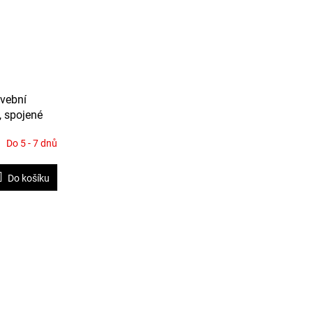
vební
, spojené
Do 5 - 7 dnů
Do košíku