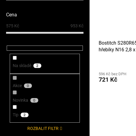
Cena
575
Kč
953
Kč
Bostitch S280R6
hřebíky N16 2,8 
drátkem
Na skladě
2
596 Kč bez DPH
721 Kč
Akce
0
Novinka
0
Tip
2
ROZBALIT FILTR