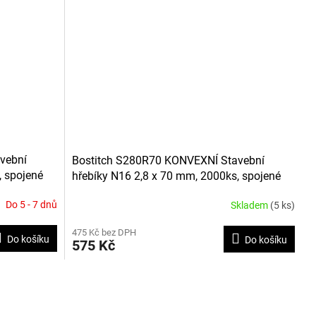
vební
Bostitch S280R70 KONVEXNÍ Stavební
, spojené
hřebíky N16 2,8 x 70 mm, 2000ks, spojené
drátkem
Do 5 - 7 dnů
Skladem
(5 ks)
Průměrné
hodnocení
475 Kč bez DPH
produktu
Do košíku
Do košíku
575 Kč
je
5,0
z
5
hvězdiček.