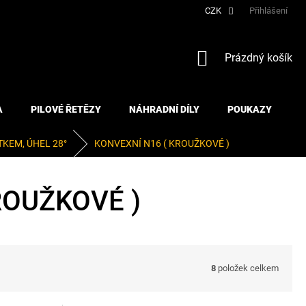
CZK
Přihlášení
NÁKUPNÍ
Prázdný košík
KOŠÍK
A
PILOVÉ ŘETĚZY
NÁHRADNÍ DÍLY
POUKAZY
KEM, ÚHEL 28°
KONVEXNÍ N16 ( KROUŽKOVÉ )
ROUŽKOVÉ )
8
položek celkem