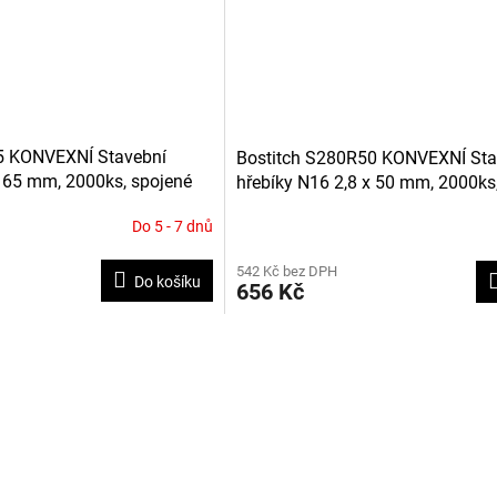
5 KONVEXNÍ Stavební
Bostitch S280R50 KONVEXNÍ Sta
x 65 mm, 2000ks, spojené
hřebíky N16 2,8 x 50 mm, 2000ks
drátkem
Do 5 - 7 dnů
542 Kč bez DPH
Do košíku
656 Kč
O
v
l
á
d
a
c
í