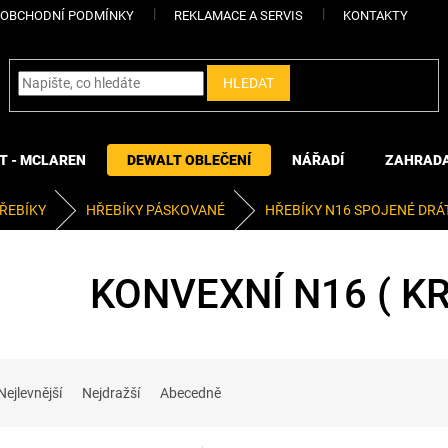
OBCHODNÍ PODMÍNKY
REKLAMACE A SERVIS
KONTAKTY
HLEDAT
T - MCLAREN
DEWALT OBLEČENÍ
NÁŘADÍ
ZAHRAD
ŘEBÍKY
HŘEBÍKY PÁSKOVANÉ
HŘEBÍKY N16 SPOJENÉ DRÁT
KONVEXNÍ N16 ( K
Nejlevnější
Nejdražší
Abecedně