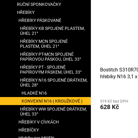
RUČNÍ SPONKOVAČKY
HŘEBÍKY
HŘEBÍKY PÁSKOVANÉ
HŘEBÍKY KB SPOJENÉ PLASTEM,
ÚHEL 21°
HŘEBÍKY MCN SPOJENÉ
PLASTEM, ÚHEL 21°
HŘEBÍKY PT-MCN SPOJENÉ
PAPÍROVOU PÁSKOU, ÚHEL 33°
HŘEBÍKY PT - SPOJENÉ
Bostitch S310R7
PAPÍROVÝM PÁSKEM, ÚHEL 33°
hřebíky N16 3,1 
HŘEBÍKY N16 SPOJENÉ DRÁTKEM,
drátkem
ÚHEL 28°
HLADKÉ N16
KONVEXNÍ N16 ( KROUŽKOVÉ )
519 Kč bez DPH
628 Kč
HŘEBÍKY WW SPOJENÉ DRÁTKEM,
ÚHEL 33°
HŘEBÍKY V CÍVKÁCH
HŘEBÍČKY