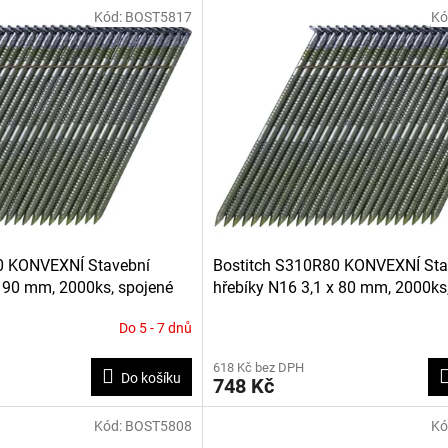
Kód:
BOST5817
Kó
0 KONVEXNÍ Stavební
Bostitch S310R80 KONVEXNÍ Sta
x 90 mm, 2000ks, spojené
hřebíky N16 3,1 x 80 mm, 2000ks
drátkem
Do 5 - 7 dnů
618 Kč bez DPH
Do košíku
748 Kč
Kód:
BOST5808
Kó