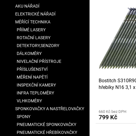
V
n
a
AKU NÁŘADÍ
ý
í
n
ELEKTRICKÉ NÁŘADÍ
p
p
e
i
r
MĚŘÍCÍ TECHNIKA
l
s
o
PŘÍMÉ LASERY
p
d
ROTAČNÍ LASERY
r
u
DETEKTORY,SENZORY
o
k
DÁLKOMĚRY
d
t
u
NIVELAČNÍ PŘÍSTROJE
ů
k
PŘÍSLUŠENSTVÍ
t
MĚŘENÍ NAPĚTÍ
Bostitch S310R9
ů
INSPEKČNÍ KAMERY
hřebíky N16 3,1 
INFRA TEPLOMĚRY
drátkem
VLHKOMĚRY
SPONKOVAČKY A NASTŘELOVAČKY
660 Kč bez DPH
799 Kč
SPONY
PNEUMATICKÉ SPONKOVAČKY
PNEUMATICKÉ HŘEBÍKOVAČKY