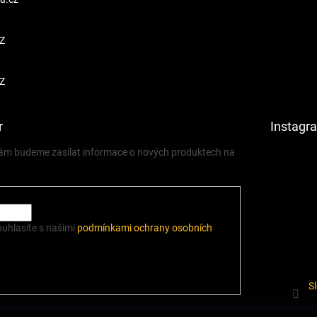
Z
Z
r
Instagr
 vám budeme zasílat informace o nových produktech na
ouhlasíte s našimi
podmínkami ochrany osobních
S