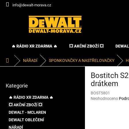
Přejít
info@dewalt-morava.cz
na
obsah
🔥 RÁDIO XR ZDARMA 🔥
💥 AKČNÍ ZBOŽÍ 💥
DEWAL
Domů
NÁŘADÍ
SPONKOVAČKY A NASTŘELOVAČKY
H
P
Bostitch S
o
Přeskočit
s
drátkem
Kategorie
kategorie
t
BOST5801
r
🔥 RÁDIO XR ZDARMA 🔥
Průměrné
Neohodnoceno
Podro
a
hodnocení
💥 AKČNÍ ZBOŽÍ 💥
n
produktu
DEWALT - MCLAREN
n
je
í
DEWALT OBLEČENÍ
0,0
p
z
NÁŘADÍ