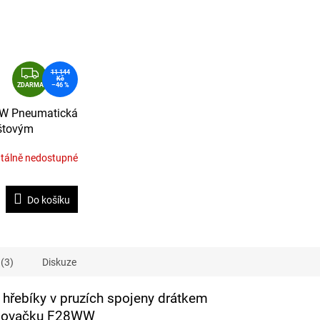
Z
11 144
Kč
D
ZDARMA
–46 %
A
W Pneumatická
R
ištovým
M
hřebíky N16
A
álně nedostupné
délky 50-
zásobníku 28°
Do košíku
(3)
Diskuze
 hřebíky v pruzích spojeny drátkem
íkovačku F28WW