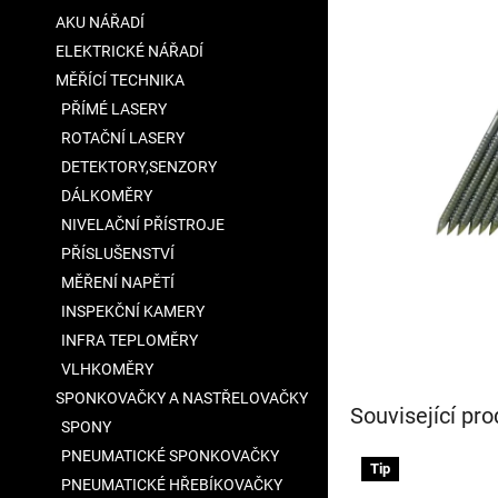
5
a
AKU NÁŘADÍ
hvězdiček.
n
ELEKTRICKÉ NÁŘADÍ
e
MĚŘÍCÍ TECHNIKA
l
PŘÍMÉ LASERY
ROTAČNÍ LASERY
DETEKTORY,SENZORY
DÁLKOMĚRY
NIVELAČNÍ PŘÍSTROJE
PŘÍSLUŠENSTVÍ
MĚŘENÍ NAPĚTÍ
INSPEKČNÍ KAMERY
INFRA TEPLOMĚRY
VLHKOMĚRY
SPONKOVAČKY A NASTŘELOVAČKY
Související pro
SPONY
PNEUMATICKÉ SPONKOVAČKY
Tip
PNEUMATICKÉ HŘEBÍKOVAČKY