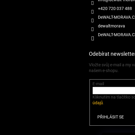
+420 720 037 488
DeWALT-MORAVA.C
dewaltmorava
DeWALT-MORAVA.C
Odebírat newslette
Vložte svůj e-mail a my
našem e-shopu.
E-mail
Kliknutím na tlačítko s
údajů
.
PŘIHLÁSIT SE