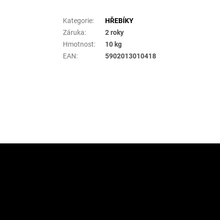
Doplňkové parametry
Kategorie
:
HŘEBÍKY
Záruka
:
2 roky
Hmotnost
:
10 kg
EAN
:
5902013010418