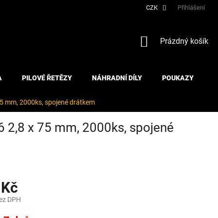
CZK
Přihlášení
NÁKUPNÍ
Prázdný košík
KOŠÍK
A
PILOVÉ ŘETĚZY
NÁHRADNÍ DÍLY
POUKAZY
75 mm, 2000ks, spojené drátkem
 2,8 x 75 mm, 2000ks, spojené
 Kč
bez DPH