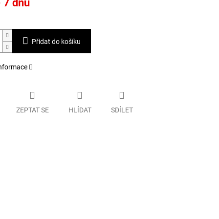
- 7 dnů
Přidat do košíku
informace
ZEPTAT SE
HLÍDAT
SDÍLET