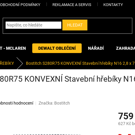
OBCHODNÍ PODMÍNKY
REKLAMACE A SERVIS
KONTAKTY
HLEDAT
T - MCLAREN
DEWALT OBLEČENÍ
NÁŘADÍ
ZAHRAD
ŘEBÍKY
Bostitch S280R75 KONVEXNÍ Stavební hřebíky N16 2,8 x 
280R75 KONVEXNÍ Stavební hřebíky N16
bnosti hodnocení
Značka:
Bostitch
759
627 Kč 
Měrná