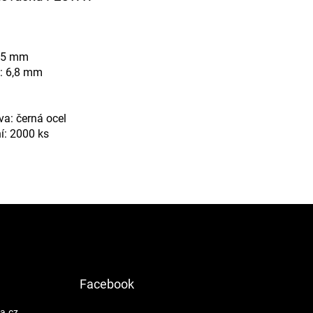
 75 mm
y: 6,8 mm
a: černá ocel
í: 2000 ks
Facebook
a.cz