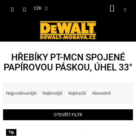
Přejít
NÁKUP
na
CZK
obsah
KOŠÍK
HŘEBÍKY PT-MCN SPOJENÉ
PAPÍROVOU PÁSKOU, ÚHEL 33°
Ř
a
Nejprodávanější
Nejlevnější
Nejdražší
Abecedně
z
e
n
OTEVŘÍT FILTR
í
p
V
r
Tip
ý