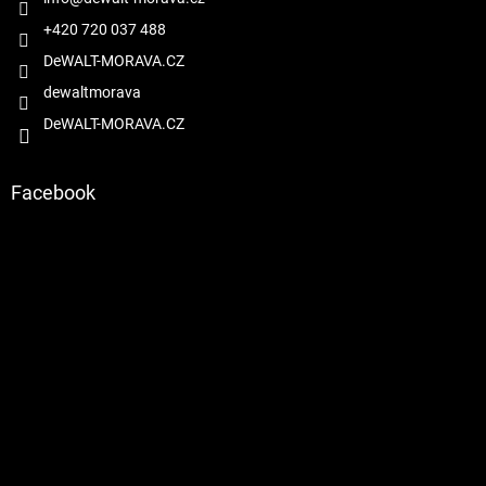
í
p
r
+420 720 037 488
v
DeWALT-MORAVA.CZ
k
y
dewaltmorava
v
DeWALT-MORAVA.CZ
ý
p
i
s
Facebook
u