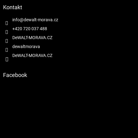
p
a
a
Kontakt
c
t
í
í
info
@
dewalt-morava.cz
p
r
+420 720 037 488
v
DeWALT-MORAVA.CZ
k
y
dewaltmorava
v
DeWALT-MORAVA.CZ
ý
p
i
s
Facebook
u