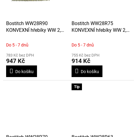
Bostitch WW28R90
Bostitch WW28R75
KONVEXNÍ hřebíky WW 2,8
KONVEXNÍ hřebíky WW 2,8
x 90 mm, 2 200ks, spojené
x 75 mm, 2 200ks, spojené
drátkem
drátkem
Do 5 - 7 dnů
Do 5 - 7 dnů
783 Kč bez DPH
755 Kč bez DPH
947 Kč
914 Kč
Do košíku
Do košíku
Tip