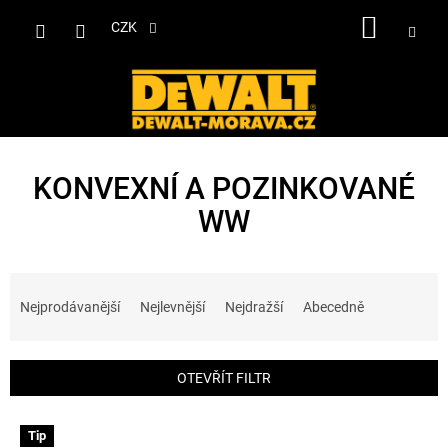
Přejít
NÁKUP
na
CZK
obsah
KOŠÍK
KONVEXNÍ A POZINKOVANÉ
WW
Ř
a
Nejprodávanější
Nejlevnější
Nejdražší
Abecedně
z
e
n
OTEVŘÍT FILTR
í
p
V
r
Tip
ý