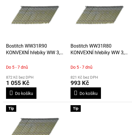
o
p
d
i
u
s
k
p
t
r
ů
o
d
Bostitch WW31R90
Bostitch WW31R80
u
KONVEXNÍ hřebíky WW 3,1
KONVEXNÍ hřebíky WW 3,1
k
x 90 mm, 2 200ks, spojené
x 80 mm, 2 200ks, spojené
t
drátkem
drátkem
Do 5 - 7 dnů
Do 5 - 7 dnů
ů
872 Kč bez DPH
821 Kč bez DPH
1 055 Kč
993 Kč
Do košíku
Do košíku
Tip
Tip