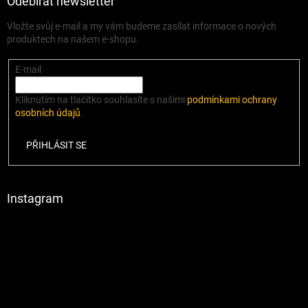
Odebírat newsletter
Vložte svůj e-mail a my vám budeme zasílat informace o nových
produktech na našem e-shopu.
E-mail
Kliknutím na tlačítko souhlasíte s našimi
podmínkami ochrany
osobních údajů
.
PŘIHLÁSIT SE
Instagram