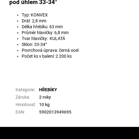
pod úhlem 33-34°
Typ: KONVEX
Drát: 2,8 mm
Délka hřebíku: 63 mm
Průměr hlavičky: 6,8 mm
Tvar hlavičky: KULATÁ
Sklon: 33-34°
Povrchová úprava: černá ocel
Počet ks v balení: 2 200 ks
Doplňkové parametry
Kategorie
:
HŘEBÍKY
Záruka
:
2 roky
Hmotnost
:
10 kg
EAN
:
5902013949695
Z
á