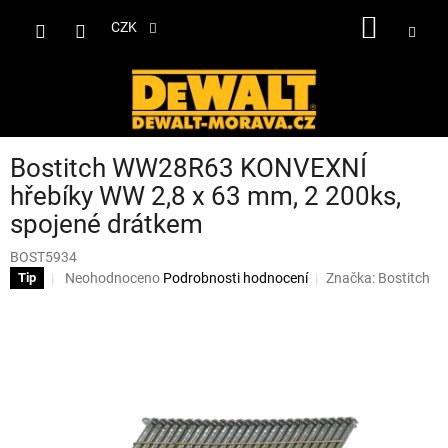
Přejít
NÁKUP
na
CZK
obsah
KOŠÍK
Bostitch WW28R63 KONVEXNÍ
hřebíky WW 2,8 x 63 mm, 2 200ks,
spojené drátkem
BOST5934
Průměrné
Neohodnoceno
Podrobnosti hodnocení
Značka:
Bostitch
Tip
hodnocení
produktu
je
0,0
z
5
hvězdiček.