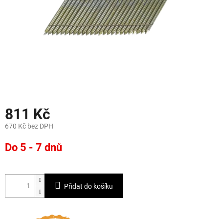
811 Kč
670 Kč bez DPH
Měrná
Do 5 - 7 dnů
cena:
Přidat do košíku