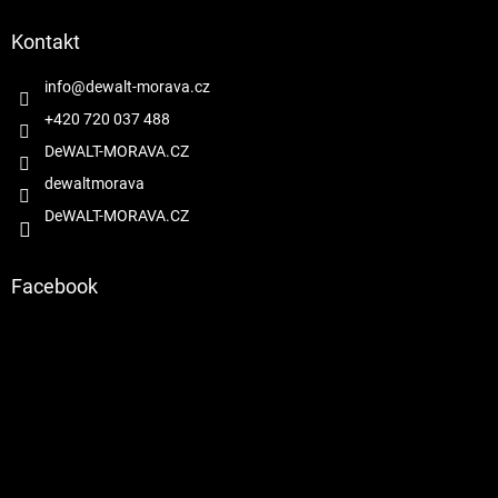
p
a
Kontakt
t
í
info
@
dewalt-morava.cz
+420 720 037 488
DeWALT-MORAVA.CZ
dewaltmorava
DeWALT-MORAVA.CZ
Facebook