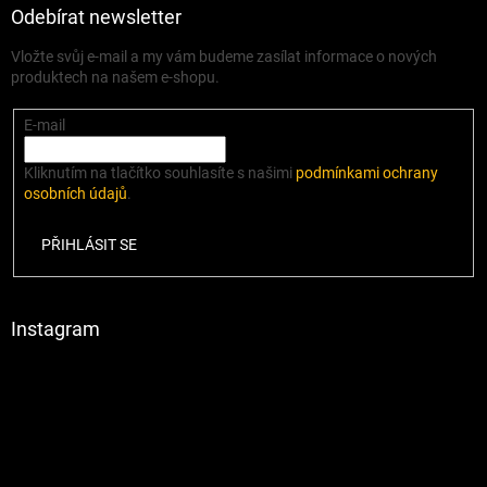
Odebírat newsletter
Vložte svůj e-mail a my vám budeme zasílat informace o nových
produktech na našem e-shopu.
E-mail
Kliknutím na tlačítko souhlasíte s našimi
podmínkami ochrany
osobních údajů
.
PŘIHLÁSIT SE
Instagram