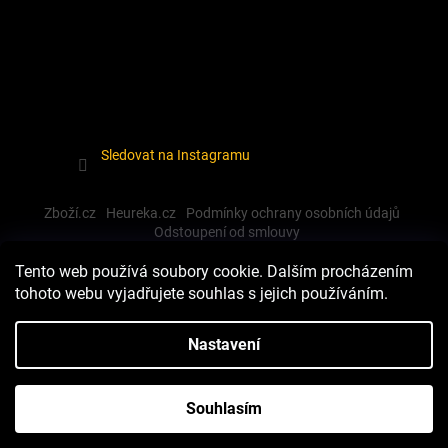
Sledovat na Instagramu
Zboží.cz
Heureka.cz
Podmínky ochrany osobních údajů
Odstoupení od smlouvy
Tento web používá soubory cookie. Dalším procházením
tohoto webu vyjadřujete souhlas s jejich používáním.
Vytvořil Shoptet
Nastavení
Copyright 2026
Dewalt-morava
. Všechna práva vyhrazena.
Souhlasím
Upravit nastavení cookies