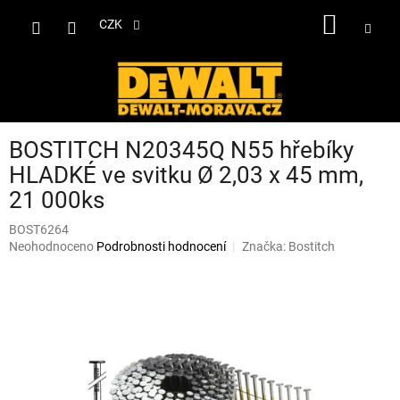
Přejít
NÁKUP
na
CZK
obsah
KOŠÍK
BOSTITCH N20345Q N55 hřebíky
HLADKÉ ve svitku Ø 2,03 x 45 mm,
21 000ks
BOST6264
Průměrné
Neohodnoceno
Podrobnosti hodnocení
Značka:
Bostitch
hodnocení
produktu
je
0,0
z
5
hvězdiček.