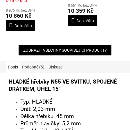
Do 5 - 7 dnů
hodnocení
50mm
57mm
8 561 Kč bez DPH
produktu
10 359 Kč
8 975 Kč bez DPH
je
10 860 Kč
5,0
Do košíku
z
Do košíku
5
hvězdiček.
ZOBRAZIT VŠECHNY SOUVISEJÍCÍ PRODUKTY
Popis
Podobné (5)
Diskuze
HLADKÉ hřebíky N55 VE SVITKU, SPOJENÉ
DRÁTKEM, ÚHEL 15°
Typ: HLADKÉ
Drát: 2,03 mm
Délka hřebíku: 45 mm
Průměr hlavičky: 5,2 mm