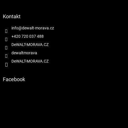
á
p
a
Kontakt
t
í
info
@
dewalt-morava.cz
+420 720 037 488
DeWALT-MORAVA.CZ
dewaltmorava
DeWALT-MORAVA.CZ
Facebook