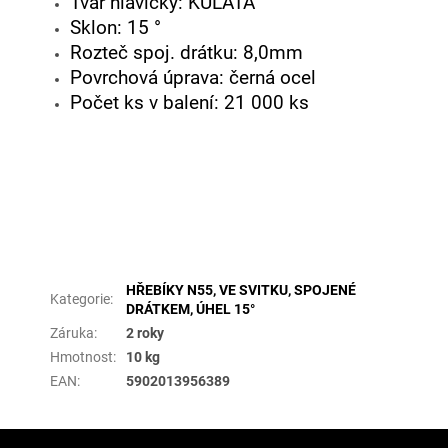
Tvar hlavičky: KULATÁ
Sklon: 15 °
Rozteč spoj. drátku: 8,0mm
Povrchová úprava: černá ocel
Počet ks v balení: 21 000 ks
Doplňkové parametry
HŘEBÍKY N55, VE SVITKU, SPOJENÉ
Kategorie
:
DRÁTKEM, ÚHEL 15°
Záruka
:
2 roky
Hmotnost
:
10 kg
EAN
:
5902013956389
Z