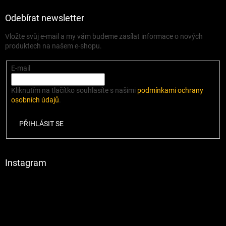
Odebírat newsletter
Vložte svůj e-mail a my vám budeme zasílat informace o nových
produktech na našem e-shopu.
E-mail
Kliknutím na tlačítko souhlasíte s našimi
podmínkami ochrany
osobních údajů
.
PŘIHLÁSIT SE
Instagram