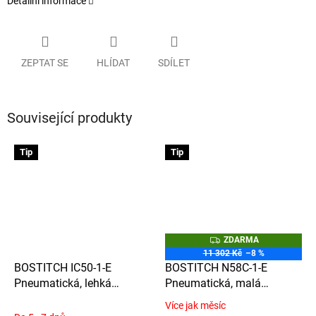
Detailní informace
ZEPTAT SE
HLÍDAT
SDÍLET
Související produkty
Tip
Tip
Z
ZDARMA
D
11 302 Kč
–8 %
A
BOSTITCH IC50-1-E
BOSTITCH N58C-1-E
R
M
Pneumatická, lehká
Pneumatická, malá
A
hřebíkovačka pro hřebíky
hřebíkovačka pro hřebíky
Více jak měsíc
Průměrné
N55 ve svitku, délky 25-
N55 ve svitku, délky 22-