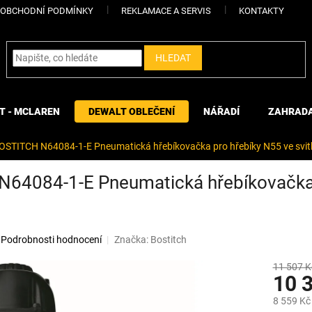
OBCHODNÍ PODMÍNKY
REKLAMACE A SERVIS
KONTAKTY
HLEDAT
T - MCLAREN
DEWALT OBLEČENÍ
NÁŘADÍ
ZAHRAD
OSTITCH N64084-1-E Pneumatická hřebíkovačka pro hřebíky N55 ve svit
64084-1-E Pneumatická hřebíkovačka pr
Podrobnosti hodnocení
Značka:
Bostitch
11 507 K
10 
8 559 Kč