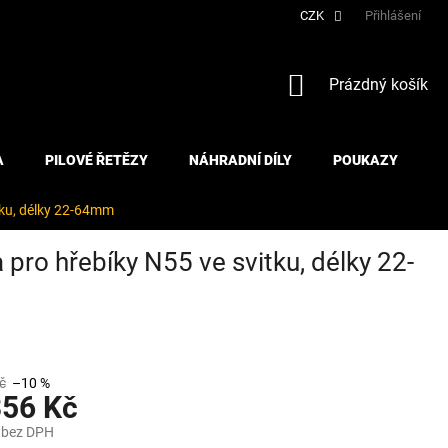
CZK
Přihlášení
NÁKUPNÍ
Prázdný košík
KOŠÍK
A
PILOVÉ ŘETĚZY
NÁHRADNÍ DÍLY
POUKAZY
ku, délky 22-64mm
o hřebíky N55 ve svitku, délky 22-
č
–10 %
356 Kč
 bez DPH