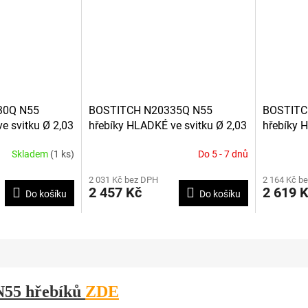
M
A
30Q N55
BOSTITCH N20335Q N55
BOSTITC
e svitku Ø 2,03
hřebíky HLADKÉ ve svitku Ø 2,03
hřebíky 
ks
x 35 mm, 24 500ks
x 40 mm,
Skladem
(1 ks)
Do 5 - 7 dnů
2 031 Kč bez DPH
2 164 Kč b
2 457 Kč
2 619 
Do košíku
Do košíku
N55 hřebíků
ZDE