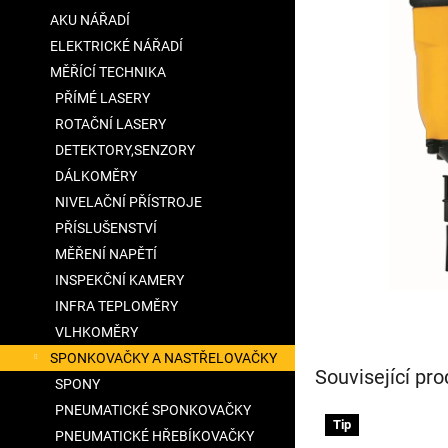
5
a
AKU NÁŘADÍ
hvězdiček.
n
ELEKTRICKÉ NÁŘADÍ
e
MĚŘÍCÍ TECHNIKA
l
PŘÍMÉ LASERY
ROTAČNÍ LASERY
DETEKTORY,SENZORY
DÁLKOMĚRY
NIVELAČNÍ PŘÍSTROJE
PŘÍSLUŠENSTVÍ
MĚŘENÍ NAPĚTÍ
INSPEKČNÍ KAMERY
INFRA TEPLOMĚRY
VLHKOMĚRY
SPONKOVAČKY A NASTŘELOVAČKY
Související pro
SPONY
PNEUMATICKÉ SPONKOVAČKY
Tip
PNEUMATICKÉ HŘEBÍKOVAČKY