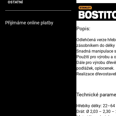
OSTATNÍ
Přijímáme online platby
Popis:
Odlehčená verze hře
zásobníkem do délky 
Snadná manipulace s 
Použití pro výrobu a o
Dále pro výrobu dřev
podlážek, oplocenek.
Realizace dřevostaveb
Technické paramet
Hřebíky délky: 22–6
Drát: Ø 2,03 – 2,30 