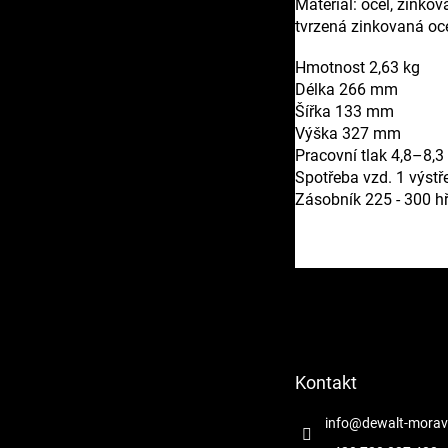
Materiál: ocel, zinkov
tvrzená zinkovaná oce
Hmotnost 2,63 kg
Délka 266 mm
Šířka 133 mm
Výška 327 mm
Pracovní tlak 4,8–8,3
Spotřeba vzd. 1 výstře
Zásobník 225 - 300 h
Z
á
p
a
t
Kontakt
í
info
@
dewalt-morav