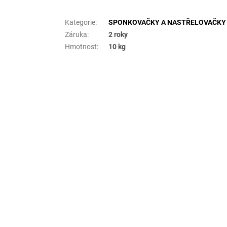
Doplňkové parametry
Kategorie
:
SPONKOVAČKY A NASTŘELOVAČKY
Záruka
:
2 roky
Hmotnost
:
10 kg