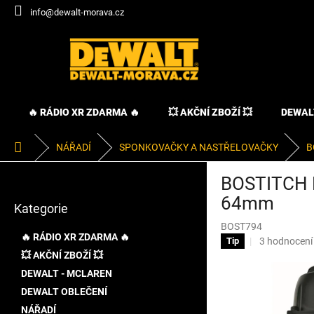
Přejít
info@dewalt-morava.cz
na
obsah
🔥 RÁDIO XR ZDARMA 🔥
💥 AKČNÍ ZBOŽÍ 💥
DEWAL
Domů
NÁŘADÍ
SPONKOVAČKY A NASTŘELOVAČKY
B
P
BOSTITCH N
o
Přeskočit
s
64mm
Kategorie
kategorie
t
BOST794
r
🔥 RÁDIO XR ZDARMA 🔥
Průměrné
3 hodnocení
Tip
a
hodnocení
💥 AKČNÍ ZBOŽÍ 💥
n
produktu
DEWALT - MCLAREN
n
je
í
DEWALT OBLEČENÍ
4,3
p
z
NÁŘADÍ