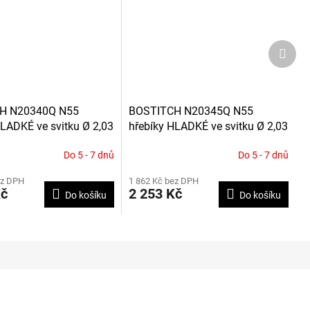
Další
produ
H N20340Q N55
BOSTITCH N20345Q N55
HLADKÉ ve svitku Ø 2,03
hřebíky HLADKÉ ve svitku Ø 2,03
 24 500ks
x 45 mm, 21 000ks
Do 5 - 7 dnů
Do 5 - 7 dnů
ez DPH
1 862 Kč bez DPH
Kč
2 253 Kč
Do košíku
Do košíku