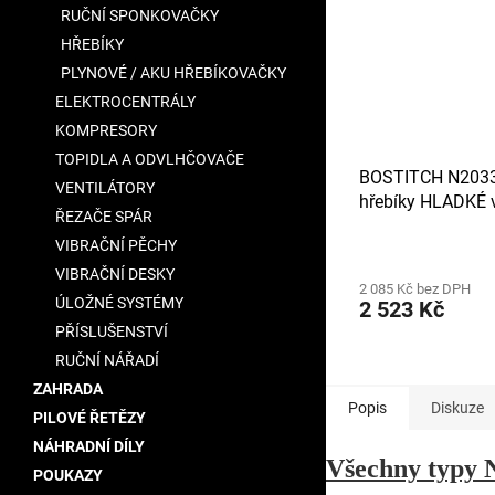
RUČNÍ SPONKOVAČKY
HŘEBÍKY
PLYNOVÉ / AKU HŘEBÍKOVAČKY
ELEKTROCENTRÁLY
KOMPRESORY
TOPIDLA A ODVLHČOVAČE
BOSTITCH N203
VENTILÁTORY
hřebíky HLADKÉ v
ŘEZAČE SPÁR
x 30 mm, 28 000
VIBRAČNÍ PĚCHY
VIBRAČNÍ DESKY
2 085 Kč bez DPH
ÚLOŽNÉ SYSTÉMY
2 523 Kč
PŘÍSLUŠENSTVÍ
RUČNÍ NÁŘADÍ
ZAHRADA
Popis
Diskuze
PILOVÉ ŘETĚZY
NÁHRADNÍ DÍLY
Všechny typy 
POUKAZY