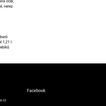
aná ocel,
l, nerez
 barů
l 1,21 l
řebíků
Facebook
a.cz