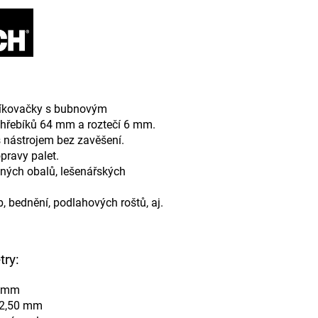
bíkovačky s bubnovým
hřebíků 64 mm a roztečí 6 mm.
nástrojem bez zavěšení.
pravy palet.
ěných obalů, lešenářských
, bednění, podlahových roštů, aj.
ry:
4 mm
– 2,50 mm