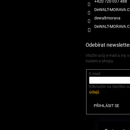
+420 720 037 488
DeWALT-MORAVA.C
dewaltmorava
DeWALT-MORAVA.C
Odebírat newslette
Vložte svůj e-mail a my
našem e-shopu.
E-mail
Kliknutím na tlačítko s
údajů
.
PŘIHLÁSIT SE
Zbož