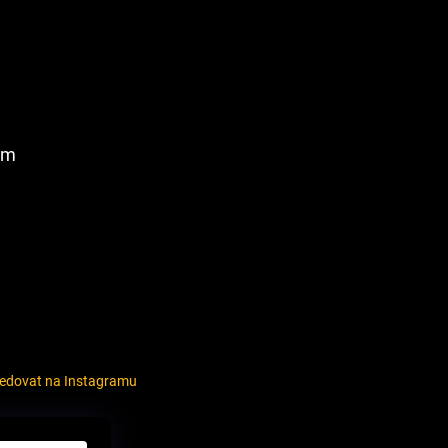
am
ledovat na Instagramu
louvy