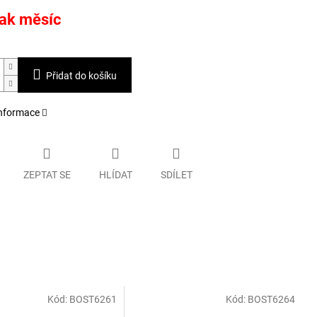
jak měsíc
Přidat do košíku
informace
ZEPTAT SE
HLÍDAT
SDÍLET
Kód:
BOST6261
Kód:
BOST6264