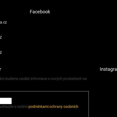
Facebook
a.cz
Z
Z
r
Instagr
 vám budeme zasílat informace o nových produktech na
ouhlasíte s našimi
podmínkami ochrany osobních