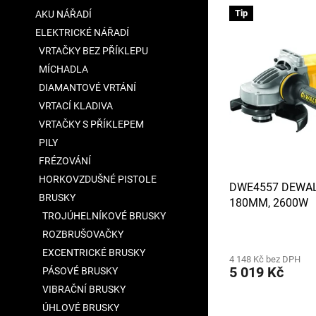
V
n
a
Tip
AKU NÁŘADÍ
ý
í
n
ELEKTRICKÉ NÁŘADÍ
p
p
e
i
r
VRTAČKY BEZ PŘÍKLEPU
l
s
o
MÍCHADLA
p
d
DIAMANTOVÉ VRTÁNÍ
r
u
VRTACÍ KLADIVA
o
k
VRTAČKY S PŘÍKLEPEM
d
t
u
PILY
ů
k
FRÉZOVÁNÍ
t
HORKOVZDUŠNÉ PISTOLE
DWE4557 DEWAL
ů
BRUSKY
180MM, 2600W
TROJÚHELNÍKOVÉ BRUSKY
ROZBRUŠOVAČKY
EXCENTRICKÉ BRUSKY
4 148 Kč bez DPH
5 019 Kč
PÁSOVÉ BRUSKY
VIBRAČNÍ BRUSKY
ÚHLOVÉ BRUSKY