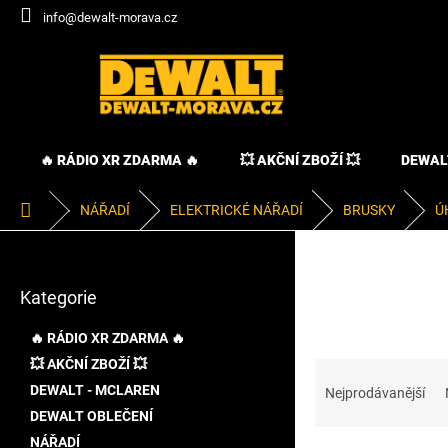
Přejít
info@dewalt-morava.cz
na
obsah
🔥 RÁDIO XR ZDARMA 🔥
💥 AKČNÍ ZBOŽÍ 💥
DEWAL
Domů
NÁŘADÍ
ELEKTRICKÉ NÁŘADÍ
BRUSKY
Ú
P
o
Přeskočit
s
Kategorie
kategorie
t
r
🔥 RÁDIO XR ZDARMA 🔥
a
💥 AKČNÍ ZBOŽÍ 💥
Ř
n
a
DEWALT - MCLAREN
n
Nejprodávanější
z
í
DEWALT OBLEČENÍ
e
p
NÁŘADÍ