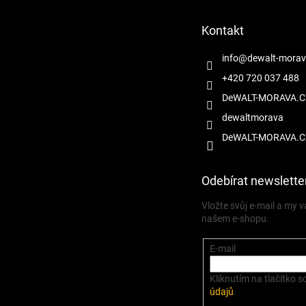
a
t
Kontakt
í
info
@
dewalt-morav
+420 720 037 488
DeWALT-MORAVA.C
dewaltmorava
DeWALT-MORAVA.C
Odebírat newslette
Vložte svůj e-mail a my
našem e-shopu.
E-mail
Kliknutím na tlačítko s
údajů
.