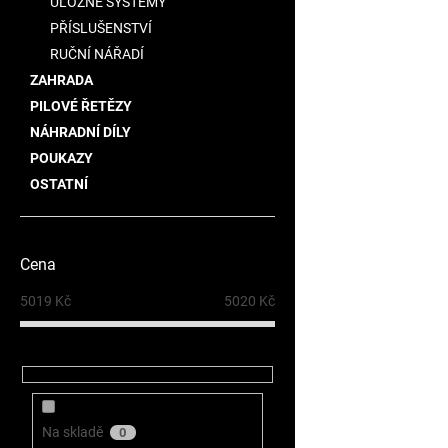
ÚLOŽNÉ SYSTÉMY
PŘÍSLUŠENSTVÍ
RUČNÍ NÁŘADÍ
ZAHRADA
PILOVÉ ŘETĚZY
NÁHRADNÍ DÍLY
POUKAZY
OSTATNÍ
Cena
5019
Kč
5020
Kč
Na skladě
0