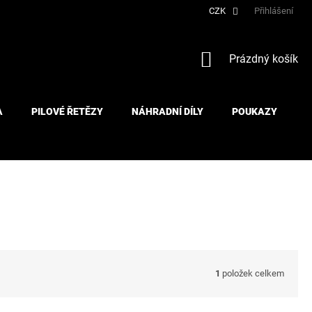
CZK
Přihlášení
NÁKUPNÍ
Prázdný košík
KOŠÍK
A
PILOVÉ ŘETĚZY
NÁHRADNÍ DÍLY
POUKAZY
1
položek celkem