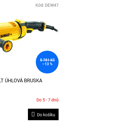
Kód:
DEW47
5 781 Kč
–13 %
T ÚHLOVÁ BRUSKA
Do 5 - 7 dnů
Do košíku