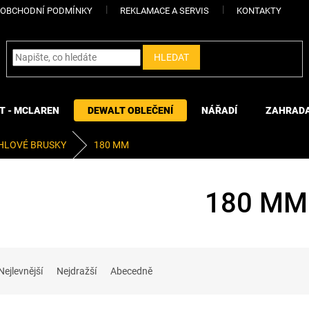
OBCHODNÍ PODMÍNKY
REKLAMACE A SERVIS
KONTAKTY
HLEDAT
T - MCLAREN
DEWALT OBLEČENÍ
NÁŘADÍ
ZAHRAD
HLOVÉ BRUSKY
180 MM
180 MM
Nejlevnější
Nejdražší
Abecedně