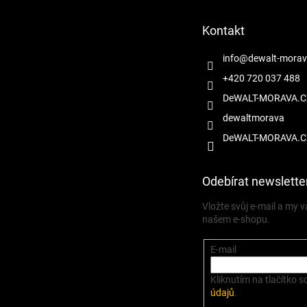
a
t
Kontakt
í
info
@
dewalt-morav
+420 720 037 488
DeWALT-MORAVA.C
dewaltmorava
DeWALT-MORAVA.C
Odebírat newslette
Vložte svůj e-mail a my
našem e-shopu.
E-mail
Kliknutím na tlačítko s
údajů
.