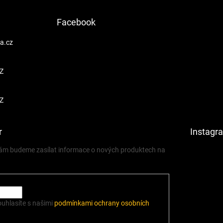
Facebook
a.cz
Z
Z
r
Instagr
 vám budeme zasílat informace o nových produktech na
ouhlasíte s našimi
podmínkami ochrany osobních