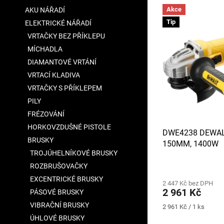
V
n
a
Akce
AKU NÁŘADÍ
ý
í
n
Tip
ELEKTRICKÉ NÁŘADÍ
p
p
e
i
r
VRTAČKY BEZ PŘÍKLEPU
l
s
o
MÍCHADLA
p
d
DIAMANTOVÉ VRTÁNÍ
r
u
VRTACÍ KLADIVA
o
k
VRTAČKY S PŘÍKLEPEM
d
t
u
PILY
ů
k
FRÉZOVÁNÍ
t
HORKOVZDUŠNÉ PISTOLE
DWE4238 DEWAL
ů
BRUSKY
150MM, 1400W
TROJÚHELNÍKOVÉ BRUSKY
Průměrné
ROZBRUŠOVAČKY
hodnocení
EXCENTRICKÉ BRUSKY
2 447 Kč bez DPH
produktu
2 961 Kč
PÁSOVÉ BRUSKY
je
3,8
VIBRAČNÍ BRUSKY
Měrná
2 961 Kč / 1 ks
z
cena:
ÚHLOVÉ BRUSKY
5