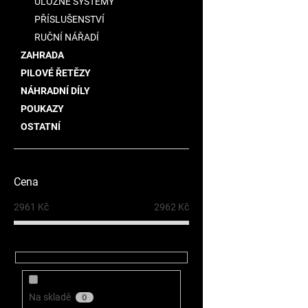
ÚLOŽNÉ SYSTÉMY
PŘÍSLUŠENSTVÍ
RUČNÍ NÁŘADÍ
ZAHRADA
PILOVÉ ŘETĚZY
NÁHRADNÍ DÍLY
POUKAZY
OSTATNÍ
Cena
2961
Kč
2962
Kč
Na skladě
0