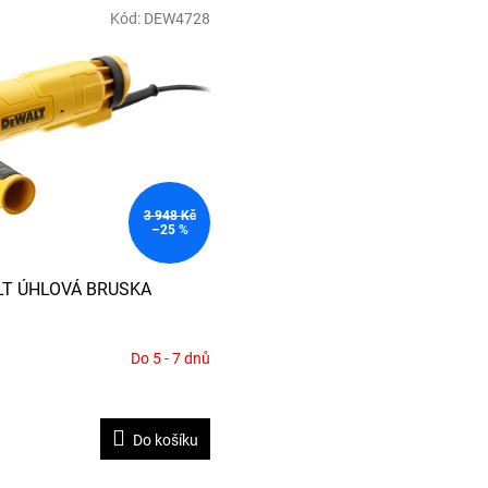
Kód:
DEW4728
3 948 Kč
–25 %
T ÚHLOVÁ BRUSKA
Do 5 - 7 dnů
Do košíku