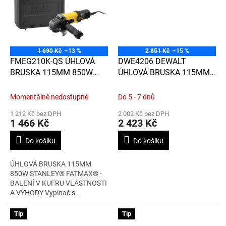
1 690 Kč
–13 %
2 851 Kč
–15 %
FMEG210K-QS ÚHLOVÁ
DWE4206 DEWALT
BRUSKA 115MM 850W
ÚHLOVÁ BRUSKA 115MM ,
STANLEY® FATMAX® -
1 010W, BOČNÍ, POSUVNÝ
BALENÍ V KUFRU
SPÍNAČ,
Momentálně nedostupné
Do 5 - 7 dnů
1 212 Kč bez DPH
2 002 Kč bez DPH
1 466 Kč
2 423 Kč
Do košíku
Do košíku
ÚHLOVÁ BRUSKA 115MM
850W STANLEY® FATMAX® -
BALENÍ V KUFRU VLASTNOSTI
A VÝHODY Vypínač s...
Tip
Tip