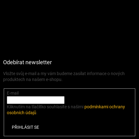
Odebírat newsletter
Vložte svůj e-mail a my vám budeme zasílat informace o nových
produktech na našem e-shopu.
E-mail
Kliknutím na tlačítko souhlasíte s našimi
podmínkami ochrany
osobních údajů
.
PŘIHLÁSIT SE