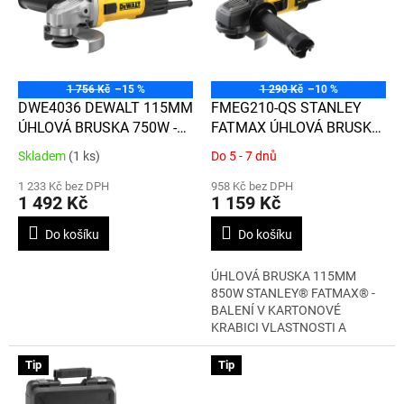
d
i
u
s
k
p
t
r
ů
o
1 756 Kč
–15 %
1 290 Kč
–10 %
d
DWE4036 DEWALT 115MM
FMEG210-QS STANLEY
u
ÚHLOVÁ BRUSKA 750W -
FATMAX ÚHLOVÁ BRUSKA
k
ÚZKÁ
115MM 850W - BALENÍ V
Skladem
(1 ks)
Do 5 - 7 dnů
Průměrné
Průměrné
t
KARTONOVÉ KRABICI
hodnocení
hodnocení
ů
1 233 Kč bez DPH
958 Kč bez DPH
produktu
produktu
1 492 Kč
1 159 Kč
je
je
5,0
4,5
Do košíku
Do košíku
z
z
5
5
ÚHLOVÁ BRUSKA 115MM
hvězdiček.
hvězdiček.
850W STANLEY® FATMAX® -
BALENÍ V KARTONOVÉ
KRABICI VLASTNOSTI A
VÝHODY...
Tip
Tip