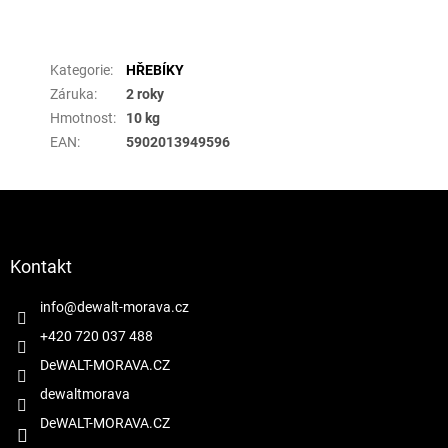
Doplňkové parametry
Kategorie
:
HŘEBÍKY
Záruka
:
2 roky
Hmotnost
:
10 kg
EAN
:
5902013949596
Z
á
p
a
Kontakt
t
í
info
@
dewalt-morava.cz
+420 720 037 488
DeWALT-MORAVA.CZ
dewaltmorava
DeWALT-MORAVA.CZ