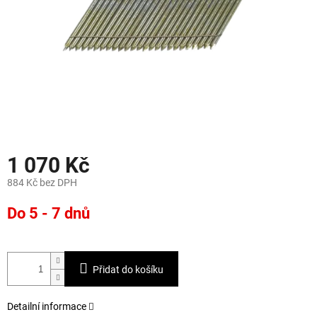
1 070 Kč
884 Kč bez DPH
Měrná
Do 5 - 7 dnů
cena:
Přidat do košíku
Detailní informace