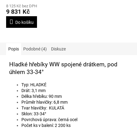
pásku, délky 50-90mm a
8 125 Kč bez DPH
sklonem zásobníku 33°
9 831 Kč
Do košíku
Popis
Podobné (4)
Diskuze
Hladké hřebíky WW spojené drátkem, pod
úhlem 33-34°
Typ: HLADKÉ
Drát: 3,1 mm
Délka hřebíku: 90 mm
Průměr hlavičky: 6,8 mm
Tvar hlavičky: KULATÁ
Sklon: 33-34°
Povrchová úprava: černá ocel
Počet ks v balení: 2 200 ks