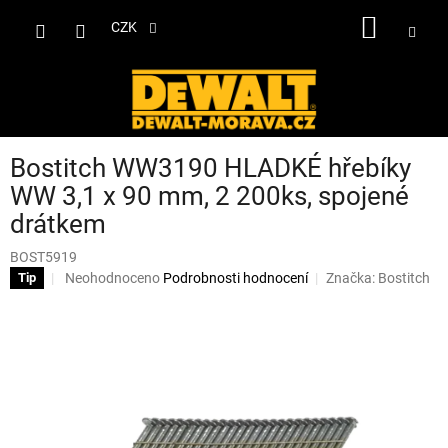
Přejít
NÁKUP
na
CZK
obsah
KOŠÍK
Bostitch WW3190 HLADKÉ hřebíky
WW 3,1 x 90 mm, 2 200ks, spojené
drátkem
BOST5919
Průměrné
Neohodnoceno
Podrobnosti hodnocení
Značka:
Bostitch
Tip
hodnocení
produktu
je
0,0
z
5
hvězdiček.