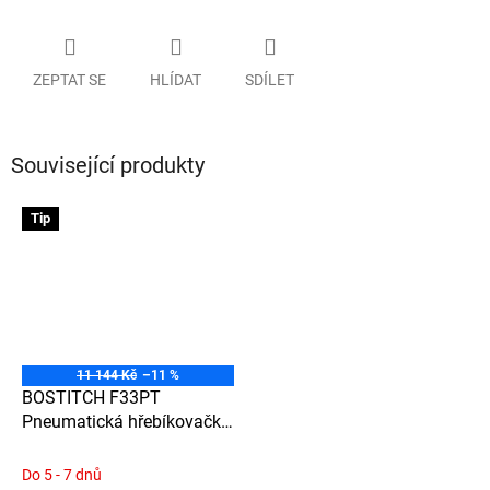
ZEPTAT SE
HLÍDAT
SDÍLET
Související produkty
Tip
11 144 Kč
–11 %
BOSTITCH F33PT
Pneumatická hřebíkovačka
s lištovým zásobníkem pro
hřebíky PT v papírovém
Do 5 - 7 dnů