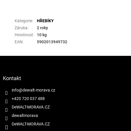
Doplňkové parametry
Kategorie
:
HŘEBÍKY
Záruka
:
2 roky
Hmotnost
:
10 kg
EAN
:
5902013949732
Z
á
p
a
Kontakt
t
í
info
@
dewalt-morava.cz
+420 720 037 488
DeWALT-MORAVA.CZ
dewaltmorava
DeWALT-MORAVA.CZ