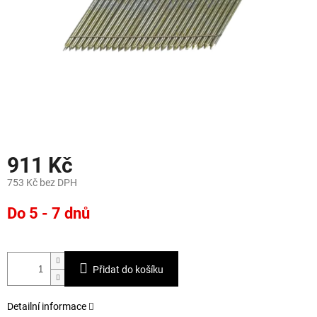
911 Kč
753 Kč bez DPH
Měrná
Do 5 - 7 dnů
cena:
Přidat do košíku
Detailní informace