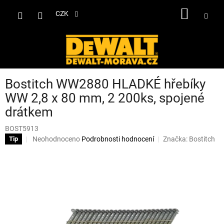
Přejít
NÁKUP
na
CZK
obsah
KOŠÍK
Bostitch WW2880 HLADKÉ hřebíky
WW 2,8 x 80 mm, 2 200ks, spojené
drátkem
BOST5913
Průměrné
Neohodnoceno
Podrobnosti hodnocení
Značka:
Bostitch
Tip
hodnocení
produktu
je
0,0
z
5
hvězdiček.