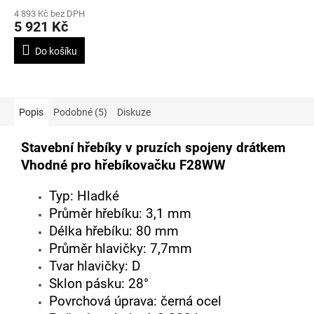
drátkem, délky 50-90mm a
4 893 Kč bez DPH
sklonem zásobníku 28°
5 921 Kč
Do košíku
Popis
Podobné (5)
Diskuze
Stavební hřebíky v pruzích spojeny drátkem
Vhodné pro hřebíkovačku F28WW
Typ: Hladké
Průměr hřebíku: 3,1 mm
Délka hřebíku: 80 mm
Průměr hlavičky: 7,7mm
Tvar hlavičky: D
Sklon pásku: 28°
Povrchová úprava: černá ocel