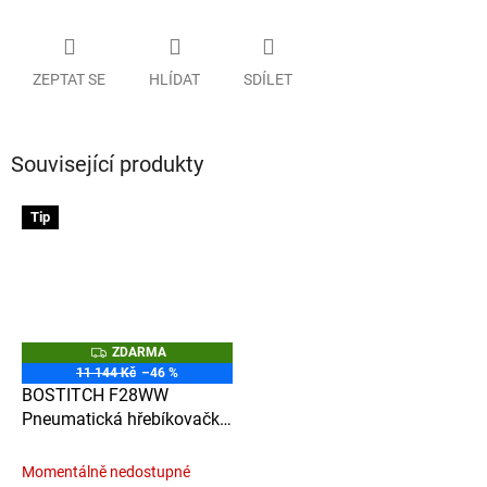
ZEPTAT SE
HLÍDAT
SDÍLET
Související produkty
Tip
Z
ZDARMA
D
11 144 Kč
–46 %
A
BOSTITCH F28WW
R
M
Pneumatická hřebíkovačka
A
s lištovým zásobníkem pro
hřebíky N16 spojené
Momentálně nedostupné