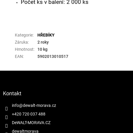
Počet ks v balení: 2 000 ks
Doplňkové parametry
Kategorie
:
HŘEBÍKY
Záruka
:
2 roky
Hmotnost
:
10 kg
EAN
:
5902013010517
Z
á
p
a
Kontakt
t
í
info
@
dewalt-morava.cz
+420 720 037 488
DeWALT-MORAVA.CZ
dewaltmorava