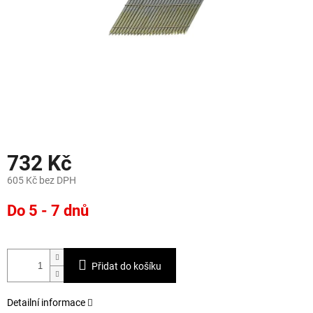
732 Kč
605 Kč bez DPH
Měrná
Do 5 - 7 dnů
cena:
Přidat do košíku
Detailní informace