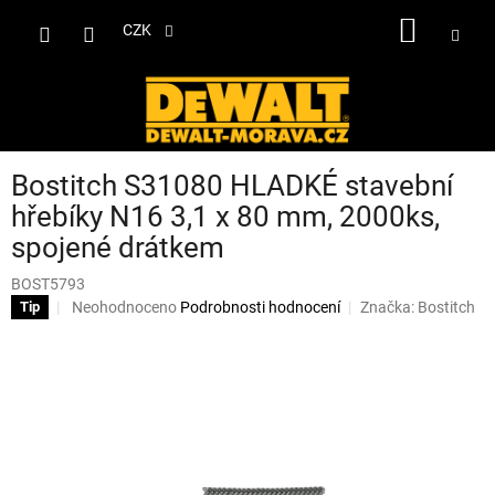
Přejít
NÁKUP
na
CZK
obsah
KOŠÍK
Bostitch S31080 HLADKÉ stavební
hřebíky N16 3,1 x 80 mm, 2000ks,
spojené drátkem
BOST5793
Průměrné
Neohodnoceno
Podrobnosti hodnocení
Značka:
Bostitch
Tip
hodnocení
produktu
je
0,0
z
5
hvězdiček.