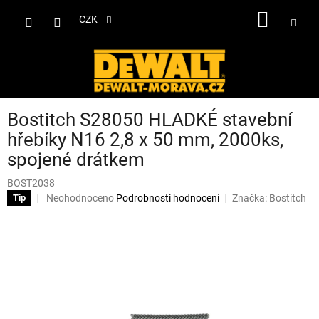
Přejít
NÁKUP
na
CZK
obsah
KOŠÍK
Bostitch S28050 HLADKÉ stavební
hřebíky N16 2,8 x 50 mm, 2000ks,
spojené drátkem
BOST2038
Průměrné
Neohodnoceno
Podrobnosti hodnocení
Značka:
Bostitch
Tip
hodnocení
produktu
je
0,0
z
5
hvězdiček.