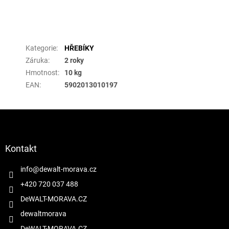
Doplňkové parametry
Kategorie
:
HŘEBÍKY
Záruka
:
2 roky
Hmotnost
:
10 kg
EAN
:
5902013010197
Z
á
p
a
Kontakt
t
í
info
@
dewalt-morava.cz
+420 720 037 488
DeWALT-MORAVA.CZ
dewaltmorava
DeWALT-MORAVA.CZ