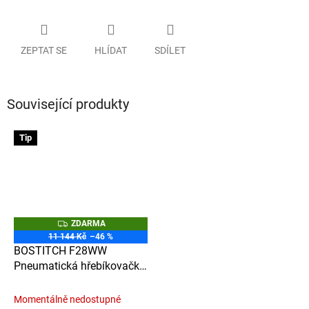
ZEPTAT SE
HLÍDAT
SDÍLET
Související produkty
Tip
Z
ZDARMA
D
11 144 Kč
–46 %
A
BOSTITCH F28WW
R
M
Pneumatická hřebíkovačka
A
s lištovým zásobníkem pro
hřebíky N16 spojené
Momentálně nedostupné