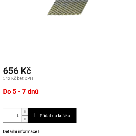
656 Kč
542 Kč bez DPH
Měrná
Do 5 - 7 dnů
cena:
Přidat do košíku
Detailní informace