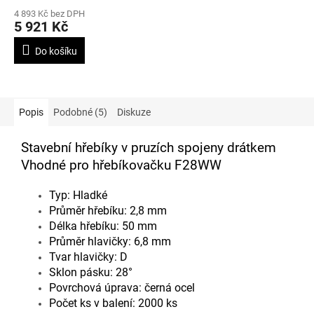
drátkem, délky 50-90mm a
4 893 Kč bez DPH
sklonem zásobníku 28°
5 921 Kč
Do košíku
Popis
Podobné (5)
Diskuze
Stavební hřebíky v pruzích spojeny drátkem
Vhodné pro hřebíkovačku F28WW
Typ: Hladké
Průměr hřebíku: 2,8 mm
Délka hřebíku: 50 mm
Průměr hlavičky: 6,8 mm
Tvar hlavičky: D
Sklon pásku: 28°
Povrchová úprava: černá ocel
Počet ks v balení: 2000 ks