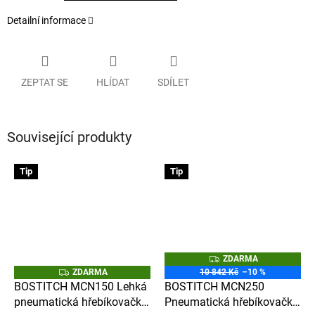
Detailní informace
ZEPTAT SE
HLÍDAT
SDÍLET
Související produkty
Tip
Tip
Z
ZDARMA
D
Z
ZDARMA
10 842 Kč
–10 %
A
D
BOSTITCH MCN150 Lehká
BOSTITCH MCN250
R
A
M
pneumatická hřebíkovačka
Pneumatická hřebíkovačka
R
A
M