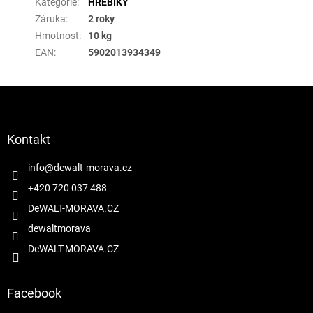
Kategorie
:
HŘEBÍKY
Záruka
:
2 roky
Hmotnost
:
10 kg
EAN
:
5902013934349
Z
á
p
a
Kontakt
t
í
info
@
dewalt-morava.cz
+420 720 037 488
DeWALT-MORAVA.CZ
dewaltmorava
DeWALT-MORAVA.CZ
Facebook