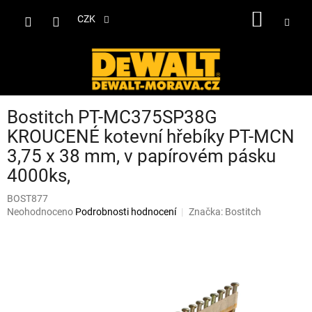
Přejít
NÁKUP
na
CZK
obsah
KOŠÍK
Bostitch PT-MC375SP38G
KROUCENÉ kotevní hřebíky PT-MCN
3,75 x 38 mm, v papírovém pásku
4000ks,
BOST877
Průměrné
Neohodnoceno
Podrobnosti hodnocení
Značka:
Bostitch
hodnocení
produktu
je
0,0
z
5
hvězdiček.