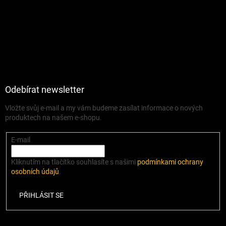
Odebírat newsletter
Vložte svůj e-mail a my vám budeme zasílat informace o nových
produktech na našem e-shopu.
E-mail
Kliknutím na tlačítko souhlasíte s našimi
podmínkami ochrany
osobních údajů
.
PŘIHLÁSIT SE