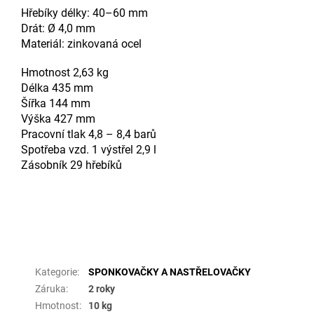
Hřebíky délky: 40–60 mm
Drát: Ø 4,0 mm
Materiál: zinkovaná ocel
Hmotnost 2,63 kg
Délka 435 mm
Šířka 144 mm
Výška 427 mm
Pracovní tlak 4,8 – 8,4 barů
Spotřeba vzd. 1 výstřel 2,9 l
Zásobník 29 hřebíků
Doplňkové parametry
Kategorie
:
SPONKOVAČKY A NASTŘELOVAČKY
Záruka
:
2 roky
Hmotnost
:
10 kg