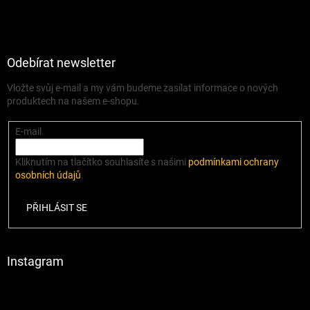
Odebírat newsletter
Vložte svůj e-mail a my vám budeme zasílat informace o nových
produktech na našem e-shopu.
E-mail
Kliknutím na tlačítko souhlasíte s našimi
podmínkami ochrany
osobních údajů
.
PŘIHLÁSIT SE
Instagram