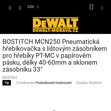
Přejít
NÁKUP
na
CZK
obsah
KOŠÍK
BOSTITCH MCN250 Pneumatická
hřebíkovačka s lištovým zásobníkem
pro hřebíky PT-MC v papírovém
pásku, délky 40-60mm a sklonem
zásobníku 33°
BOST933
Průměrné
2 hodnocení
Podrobnosti hodnocení
Značka:
Bostitch
Tip
hodnocení
produktu
je
4,0
z
5