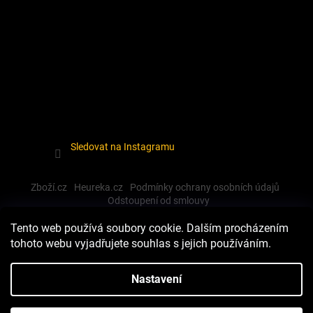
Sledovat na Instagramu
Zboží.cz
Heureka.cz
Podmínky ochrany osobních údajů
Odstoupení od smlouvy
Tento web používá soubory cookie. Dalším procházením
tohoto webu vyjadřujete souhlas s jejich používáním.
Vytvořil Shoptet
Nastavení
Copyright 2026
Dewalt-morava
. Všechna práva vyhrazena.