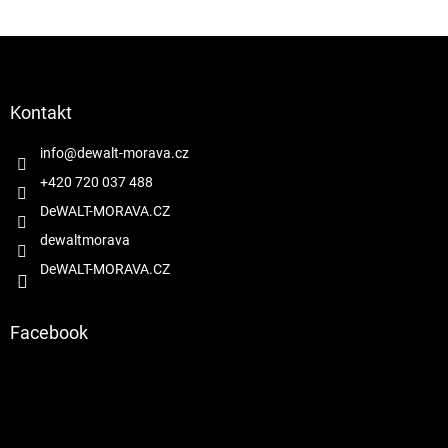
Z
á
p
a
Kontakt
t
í
info
@
dewalt-morava.cz
+420 720 037 488
DeWALT-MORAVA.CZ
dewaltmorava
DeWALT-MORAVA.CZ
Facebook