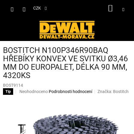
Přejít
NÁKUP
na
CZK
obsah
KOŠÍK
BOSTITCH N100P346R90BAQ
HŘEBÍKY KONVEX VE SVITKU Ø3,46
MM DO EUROPALET, DÉLKA 90 MM,
4320KS
BOST9114
Průměrné
Neohodnoceno
Podrobnosti hodnocení
Značka:
Bostitch
Tip
hodnocení
produktu
je
0,0
z
5
hvězdiček.