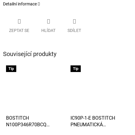
Detailní informace
ZEPTAT SE
HLÍDAT
SDÍLET
Související produkty
Tip
Tip
BOSTITCH
IC90P-1-E BOSTITCH
N100P346R70BCQ
PNEUMATICKÁ
HŘEBÍKY KONVEX VE
HŘEBÍKOVAČKA PRO