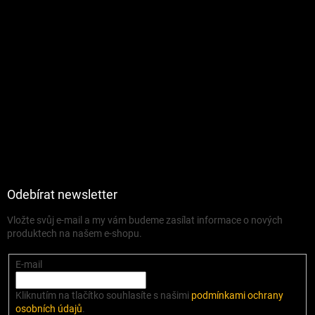
Odebírat newsletter
Vložte svůj e-mail a my vám budeme zasílat informace o nových
produktech na našem e-shopu.
E-mail
Kliknutím na tlačítko souhlasíte s našimi
podmínkami ochrany
osobních údajů
.