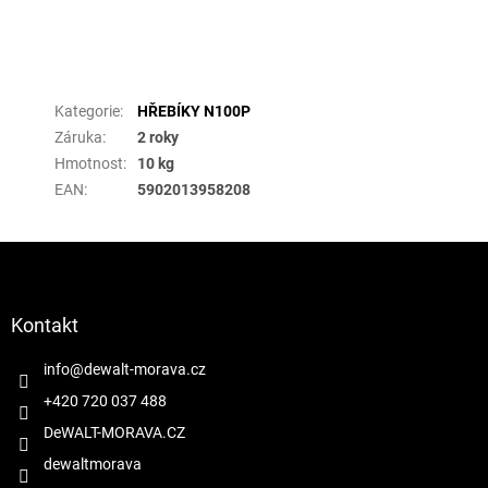
Doplňkové parametry
Kategorie
:
HŘEBÍKY N100P
Záruka
:
2 roky
Hmotnost
:
10 kg
EAN
:
5902013958208
Z
á
p
a
Kontakt
t
í
info
@
dewalt-morava.cz
+420 720 037 488
DeWALT-MORAVA.CZ
dewaltmorava