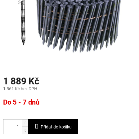
1 889 Kč
1 561 Kč bez DPH
Měrná
Do 5 - 7 dnů
cena:
Přidat do košíku