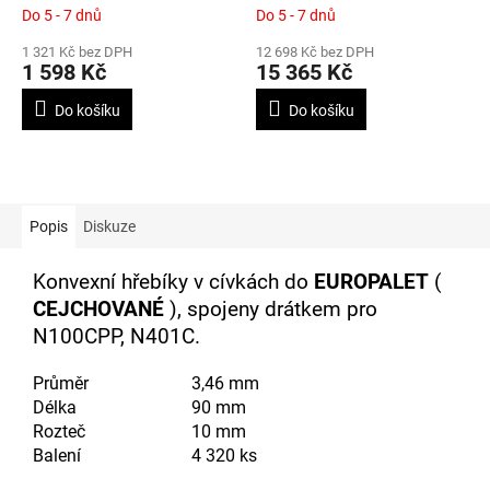
SVITKU Ø3,46 MM DO
HŘEBÍKY N100P VE
Do 5 - 7 dnů
Do 5 - 7 dnů
EUROPALET, DÉLKA 70
SVITKU PRO VÝROBU
1 321 Kč bez DPH
12 698 Kč bez DPH
MM, 4320KS
PALET
1 598 Kč
15 365 Kč
Do košíku
Do košíku
Popis
Diskuze
Konvexní hřebíky v cívkách do
EUROPALET
(
CEJCHOVANÉ
), spojeny drátkem pro
N100CPP, N401C.
Průměr
3,46 mm
Délka
90 mm
Rozteč
10 mm
Balení
4 320 ks