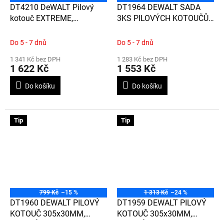
DT4210 DeWALT Pilový
DT1964 DEWALT SADA
kotouč EXTREME,
3KS PILOVÝCH KOTOUČŮ
305x30mm, 32 zubů, ATB
305mm X 30mm
-5°, rychlý podélný řez
Do 5 - 7 dnů
Do 5 - 7 dnů
1 341 Kč bez DPH
1 283 Kč bez DPH
1 622 Kč
1 553 Kč
Do košíku
Do košíku
Tip
Tip
799 Kč
–15 %
1 313 Kč
–24 %
DT1960 DEWALT PILOVÝ
DT1959 DEWALT PILOVÝ
KOTOUČ 305x30MM,
KOTOUČ 305x30MM,