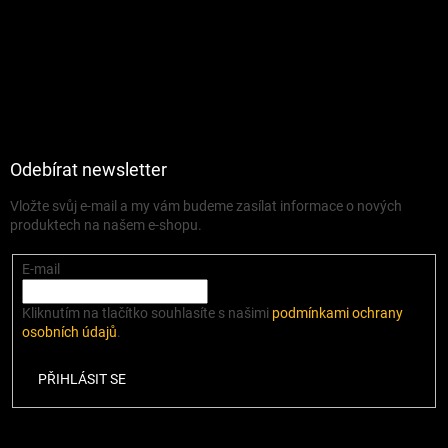
Odebírat newsletter
Vložte svůj e-mail a my vám budeme zasílat informace o nových
produktech na našem e-shopu.
E-mail
Kliknutím na tlačítko souhlasíte s našimi
podmínkami ochrany
osobních údajů
.
PŘIHLÁSIT SE