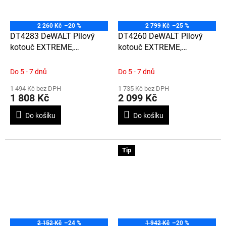
2 260 Kč
–20 %
2 799 Kč
–25 %
DT4283 DeWALT Pilový
DT4260 DeWALT Pilový
kotouč EXTREME,
kotouč EXTREME,
305x30mm, 80 zubů, TCG
305x30mm, 60 zubů, ATB
-5°, Velmi jemný řez
-5°, velmi jemný řez
Do 5 - 7 dnů
Do 5 - 7 dnů
1 494 Kč bez DPH
1 735 Kč bez DPH
1 808 Kč
2 099 Kč
Do košíku
Do košíku
Tip
2 152 Kč
–24 %
1 942 Kč
–20 %