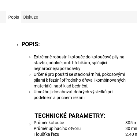
Popis
Diskuze
POPIS:
Extrémně robustní kotouče do kotoučové pily na
stavbu, odolné proti hřebíkům, splňující
nejnáročnější požadavky
Určené pro použití se stacionárními, pokosovými
pilami k řezání přírodního dřeva i kombinovaných
materiálů, například bednění.
Umožňují dosahovat dobrých výsledků při
podélném a příčném řezání.
TECHNICKÉ PARAMETRY:
Průměr kotouče
305 
Průměr upínacího otvoru
30 m
Tloušťka řezu
2.40