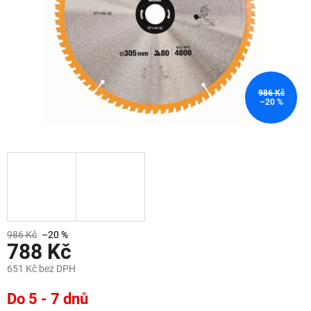
986 Kč
–20 %
986 Kč
–20 %
788 Kč
651 Kč bez DPH
Měrná
Do 5 - 7 dnů
cena: