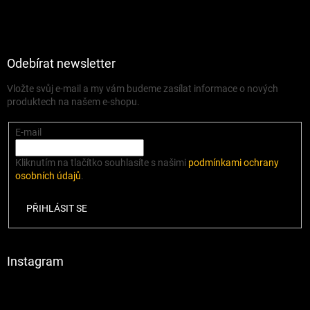
Odebírat newsletter
Vložte svůj e-mail a my vám budeme zasílat informace o nových
produktech na našem e-shopu.
E-mail
Kliknutím na tlačítko souhlasíte s našimi
podmínkami ochrany
osobních údajů
.
PŘIHLÁSIT SE
Instagram