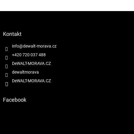
Z
á
p
a
Kontakt
t
í
info
@
dewalt-morava.cz
+420 720 037 488
DeWALT-MORAVA.CZ
dewaltmorava
DeWALT-MORAVA.CZ
Facebook