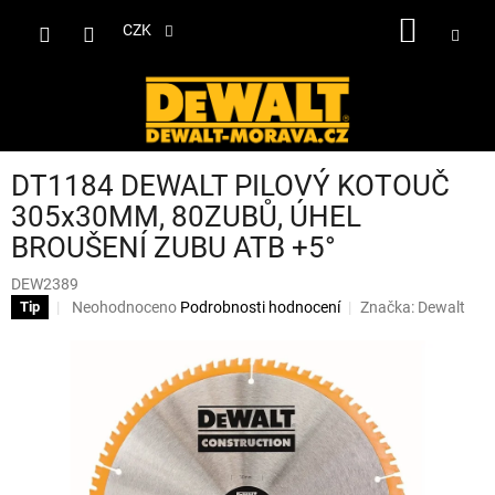
Přejít
NÁKUP
na
CZK
obsah
KOŠÍK
DT1184 DEWALT PILOVÝ KOTOUČ
305x30MM, 80ZUBŮ, ÚHEL
BROUŠENÍ ZUBU ATB +5°
DEW2389
Průměrné
Neohodnoceno
Podrobnosti hodnocení
Značka:
Dewalt
Tip
hodnocení
produktu
je
0,0
z
5
hvězdiček.