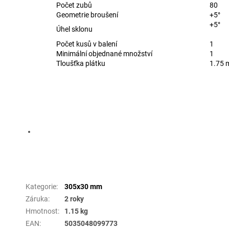
Počet zubů
80
Geometrie broušení
+5°
+5°
Úhel sklonu
Počet kusů v balení
1
Minimální objednané množství
1
Tloušťka plátku
1.75
Doplňkové parametry
Kategorie
:
305x30 mm
Záruka
:
2 roky
Hmotnost
:
1.15 kg
EAN
:
5035048099773