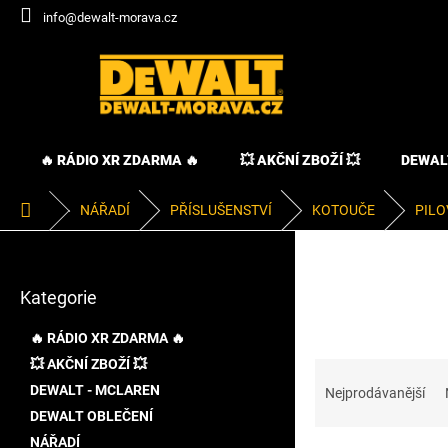
Přejít
info@dewalt-morava.cz
na
obsah
🔥 RÁDIO XR ZDARMA 🔥
💥 AKČNÍ ZBOŽÍ 💥
DEWAL
Domů
NÁŘADÍ
PŘÍSLUŠENSTVÍ
KOTOUČE
PILO
P
o
Přeskočit
s
Kategorie
kategorie
t
r
🔥 RÁDIO XR ZDARMA 🔥
a
💥 AKČNÍ ZBOŽÍ 💥
Ř
n
a
DEWALT - MCLAREN
n
Nejprodávanější
z
í
DEWALT OBLEČENÍ
e
p
NÁŘADÍ