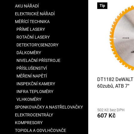
V
n
a
Tip
AKU NÁŘADÍ
ý
í
n
ELEKTRICKÉ NÁŘADÍ
p
p
e
i
r
MĚŘÍCÍ TECHNIKA
l
s
o
PŘÍMÉ LASERY
p
d
ROTAČNÍ LASERY
r
u
DETEKTORY,SENZORY
o
k
DÁLKOMĚRY
d
t
u
NIVELAČNÍ PŘÍSTROJE
ů
k
PŘÍSLUŠENSTVÍ
t
MĚŘENÍ NAPĚTÍ
DT1182 DeWALT 
ů
INSPEKČNÍ KAMERY
60zubů, ATB 7°
INFRA TEPLOMĚRY
VLHKOMĚRY
SPONKOVAČKY A NASTŘELOVAČKY
502 Kč bez DPH
607 Kč
ELEKTROCENTRÁLY
KOMPRESORY
TOPIDLA A ODVLHČOVAČE