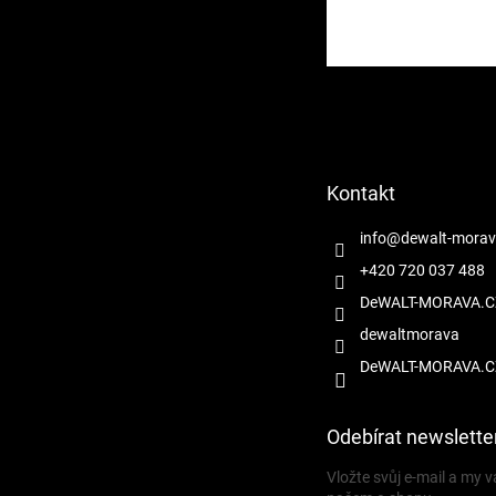
Z
á
p
a
t
Kontakt
í
info
@
dewalt-morav
+420 720 037 488
DeWALT-MORAVA.C
dewaltmorava
DeWALT-MORAVA.C
Odebírat newslette
Vložte svůj e-mail a my