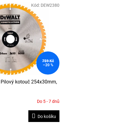
Kód:
DEW2380
759 Kč
–20 %
Pilový kotouč 254x30mm,
Do 5 - 7 dnů
Do košíku