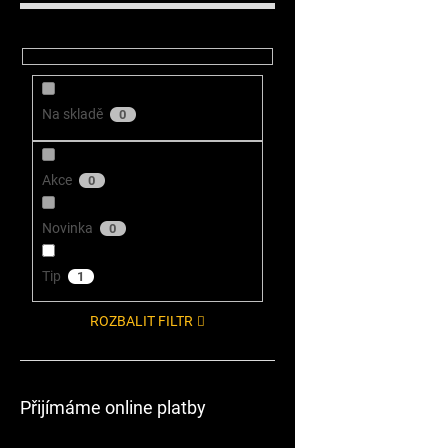
Na skladě
0
Akce
0
Novinka
0
Tip
1
ROZBALIT FILTR
Přijímáme online platby