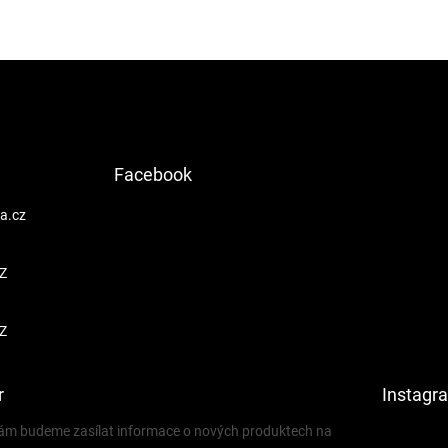
Facebook
a.cz
Z
Z
r
Instagr
 vám budeme zasílat informace o nových produktech na