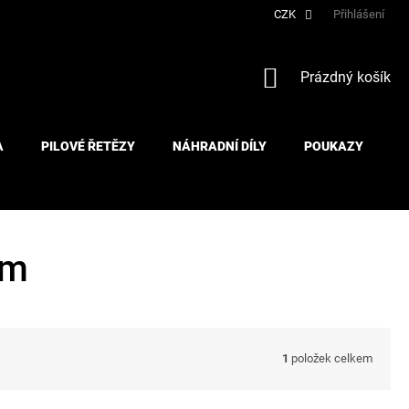
CZK
Přihlášení
NÁKUPNÍ
Prázdný košík
KOŠÍK
A
PILOVÉ ŘETĚZY
NÁHRADNÍ DÍLY
POUKAZY
mm
1
položek celkem