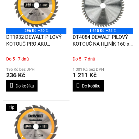
d
i
u
s
k
p
t
r
ů
o
296 Kč
–20 %
1 615 Kč
–25 %
d
DT1932 DEWALT PILOVÝ
DT4084 DEWALT PILOVÝ
u
KOTOUČ PRO AKU
KOTOUČ NA HLINÍK 160 x
k
KOTOUČOVÉ PILY 160 x
20mm, 48ZUBŮ, TCG -5°,
t
20mm, 30 zubů, ATB 10°,
JEMNÝ ŘEZ
Do 5 - 7 dnů
Do 5 - 7 dnů
ů
univerzální řez
195 Kč bez DPH
1 001 Kč bez DPH
236 Kč
1 211 Kč
Do košíku
Do košíku
Tip