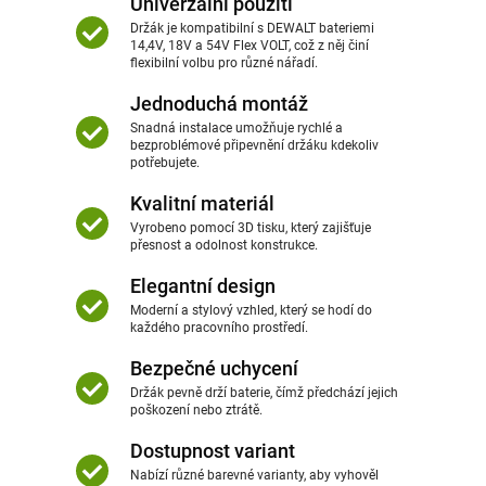
Univerzální použití
Držák je kompatibilní s DEWALT bateriemi
14,4V, 18V a 54V Flex VOLT, což z něj činí
flexibilní volbu pro různé nářadí.
Jednoduchá montáž
Snadná instalace umožňuje rychlé a
bezproblémové připevnění držáku kdekoliv
potřebujete.
Kvalitní materiál
Vyrobeno pomocí 3D tisku, který zajišťuje
přesnost a odolnost konstrukce.
Elegantní design
Moderní a stylový vzhled, který se hodí do
každého pracovního prostředí.
Bezpečné uchycení
Držák pevně drží baterie, čímž předchází jejich
poškození nebo ztrátě.
Dostupnost variant
Nabízí různé barevné varianty, aby vyhověl