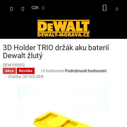
Přejít
NÁKUP
na
CZK
obsah
KOŠÍK
3D Holder TRIO držák aku baterií
Dewalt žlutý
DEW100002
Průměrné
10 hodnocení
Podrobnosti hodnocení
Akce
Novinka
hodnocení
Značka:
3D HOLDER
produktu
je
4,4
z
5
hvězdiček.