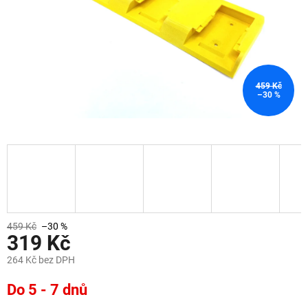
459 Kč
–30 %
459 Kč
–30 %
319 Kč
264 Kč bez DPH
Měrná
Do 5 - 7 dnů
cena: