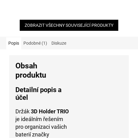
5
5
hvězdiček.
hvězdiček.
ZOBRAZIT VŠECHNY SOUVISEJÍCÍ PRODUKTY
Popis
Podobné (1)
Diskuze
Obsah
produktu
Detailní popis a
účel
Držák
3D Holder TRIO
je ideálním řešením
pro organizaci vašich
baterií značky