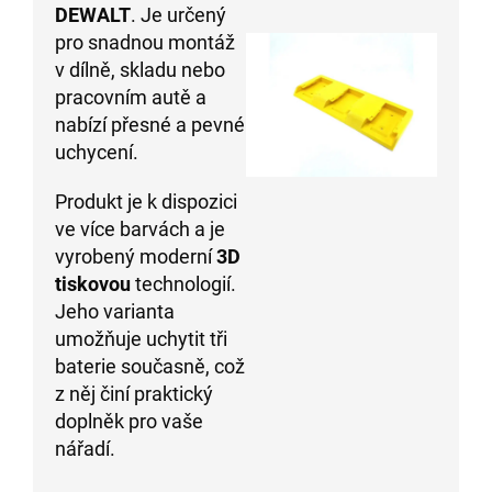
DEWALT
. Je určený
pro snadnou montáž
v dílně, skladu nebo
pracovním autě a
nabízí přesné a pevné
uchycení.
Produkt je k dispozici
ve více barvách a je
vyrobený moderní
3D
tiskovou
technologií.
Jeho varianta
umožňuje uchytit tři
baterie současně, což
z něj činí praktický
doplněk pro vaše
nářadí.