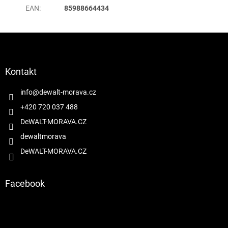
EAN
:
85988664434
Z
á
p
a
Kontakt
t
í
info
@
dewalt-morava.cz
+420 720 037 488
DeWALT-MORAVA.CZ
dewaltmorava
DeWALT-MORAVA.CZ
Facebook