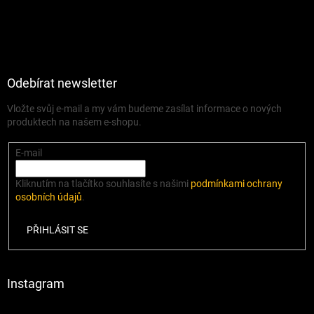
Odebírat newsletter
Vložte svůj e-mail a my vám budeme zasílat informace o nových
produktech na našem e-shopu.
E-mail
Kliknutím na tlačítko souhlasíte s našimi
podmínkami ochrany
osobních údajů
.
PŘIHLÁSIT SE
Instagram