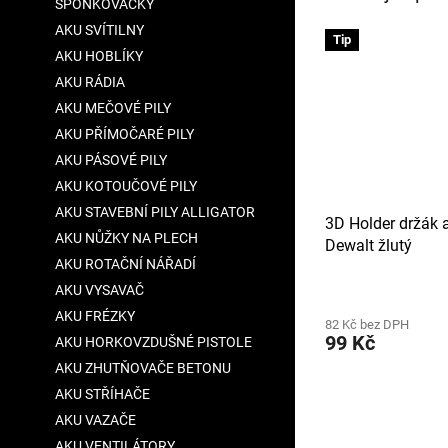
SPONKOVAČKY
AKU SVÍTILNY
Tip
AKU HOBLÍKY
AKU RÁDIA
AKU MEČOVÉ PILY
AKU PŘÍMOČARÉ PILY
AKU PÁSOVÉ PILY
AKU KOTOUČOVÉ PILY
AKU STAVEBNÍ PILY ALLIGATOR
3D Holder držák a
AKU NŮŽKY NA PLECH
Dewalt žlutý
AKU ROTAČNÍ NÁŘADÍ
Průměrné
AKU VYSAVAČ
hodnocení
AKU FRÉZKY
82 Kč bez DPH
produktu
99 Kč
AKU HORKOVZDUŠNÉ PISTOLE
je
4,7
AKU ZHUTŇOVAČE BETONU
z
AKU STŘÍHAČE
5
AKU VAZAČE
hvězdiček.
AKU VENTILÁTORY