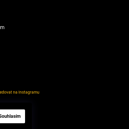
am
ledovat na Instagramu
louvy
Souhlasím