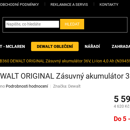
OBCHODNÍ PODMÍNKY
REKLAMACE A SERVIS
KONTAKTY
HLEDAT
T - MCLAREN
DEWALT OBLEČENÍ
NÁŘADÍ
ZAHRAD
B360 DEWALT ORIGINAL Zásuvný akumulátor 36V, Li-Ion 4,0 Ah (N3945
ALT ORIGINAL Zásuvný akumulátor 36V
eno
Podrobnosti hodnocení
Značka:
Dewalt
5 5
4 620 Kč
Měrná
Do 5 
cena: