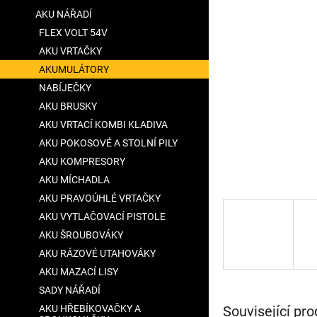
a
AKU NÁŘADÍ
n
FLEX VOLT 54V
e
AKU VRTAČKY
l
AKUMULÁTORY
NABÍJEČKY
AKU BRUSKY
AKU VRTACÍ KOMBI KLADIVA
AKU POKOSOVÉ A STOLNÍ PILY
AKU KOMPRESORY
AKU MÍCHADLA
AKU PRAVOÚHLÉ VRTAČKY
AKU VYTLAČOVACÍ PISTOLE
AKU ŠROUBOVÁKY
AKU RÁZOVÉ UTAHOVÁKY
AKU MAZACÍ LISY
SADY NÁŘADÍ
Související pro
AKU HŘEBÍKOVAČKY A