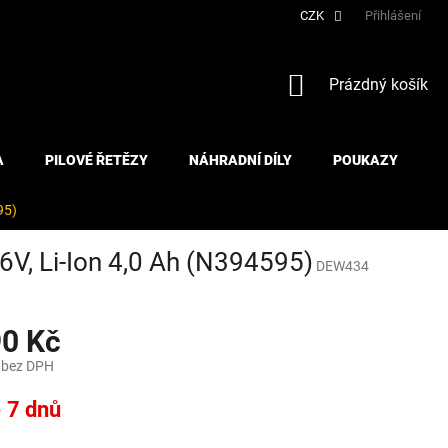
CZK
Přihlášení
NÁKUPNÍ
Prázdný košík
KOŠÍK
A
PILOVÉ ŘETĚZY
NÁHRADNÍ DÍLY
POUKAZY
95)
, Li-Ion 4,0 Ah (N394595)
DEW434
90 Kč
 bez DPH
- 7 dnů