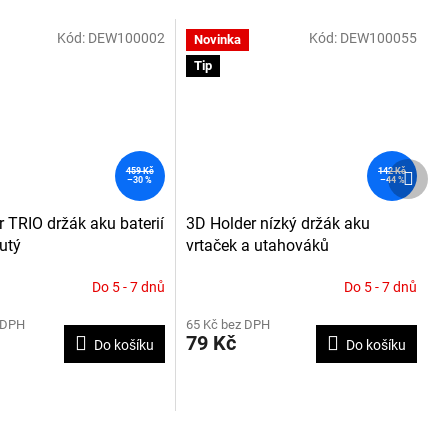
Kód:
DEW100002
Kód:
DEW100055
Novinka
Tip
Další
459 Kč
142 Kč
–30 %
–44 %
produ
 TRIO držák aku baterií
3D Holder nízký držák aku
utý
vrtaček a utahováků
Do 5 - 7 dnů
Do 5 - 7 dnů
Průměrné
hodnocení
 DPH
65 Kč bez DPH
produktu
79 Kč
Do košíku
Do košíku
je
5,0
z
5
hvězdiček.