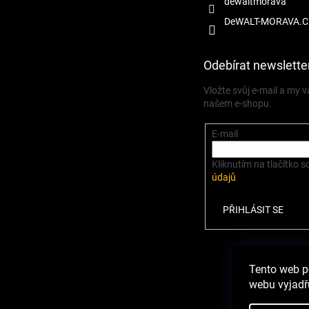
dewaltmorava
DeWALT-MORAVA.C
Odebírat newslette
Vložte svůj e-mail a my
našem e-shopu.
E-mail
Kliknutím na tlačítko s
údajů
.
PŘIHLÁSIT SE
Zbož
Tento web p
webu vyjadřu