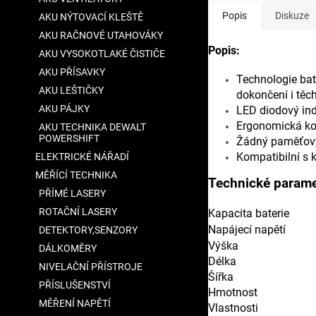
Popis
Diskuze
AKU NÝTOVACÍ KLEŠTĚ
AKU RAČNOVÉ UTAHOVÁKY
Popis:
AKU VYSOKOTLAKÉ ČISTIČE
AKU PŘÍSAVKY
Technologie bat
AKU LEŠTIČKY
dokončení i těch
AKU PÁJKY
LED diodový indi
Ergonomická kon
AKU TECHNIKA DEWALT
POWERSHIFT
Žádný paměťový 
Kompatibilní s
ELEKTRICKÉ NÁŘADÍ
MĚŘÍCÍ TECHNIKA
Technické parame
PŘÍMÉ LASERY
ROTAČNÍ LASERY
Kapacita baterie
Napájecí napětí
DETEKTORY,SENZORY
Výška
DÁLKOMĚRY
Délka
NIVELAČNÍ PŘÍSTROJE
Šířka
PŘÍSLUŠENSTVÍ
Hmotnost
MĚŘENÍ NAPĚTÍ
Vlastnosti