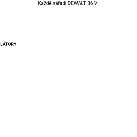
Každé nářadí D
E
WALT 36 V
metry
LÁTORY