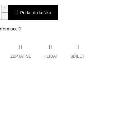
Přidat do košíku
informace
ZEPTAT SE
HLÍDAT
SDÍLET