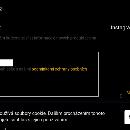
Z
r
Instagr
 vám budeme zasílat informace o nových produktech na
ouhlasíte s našimi
podmínkami ochrany osobních
S
í.cz
Heureka.cz
Podmínky ochrany osobních údajů
Odstoupení od sm
oužívá soubory cookie. Dalším procházením tohoto
jete souhlas s jejich používáním.