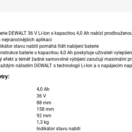
erie D
E
WALT 36 V Li-Ion s kapacitou 4,0 Ah nabízí prodlouženo
 nejnáročnějších aplikací
kátor stavu nabití pomáhá řídit nabíjení baterie
strukce baterie s kapacitou 4,0 Ah poskytuje uživateli vylepšen
efekt a téměř žadné samovolné vybíjení zaručují maximální pr
 každým nářadím D
E
WALT s technologií Li-Ion a s napájecím na
try:
4,0 Ah
36 V
88 mm
158 mm
92 mm
1,3 kg
Indikátor stavu nabití