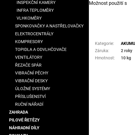
INSPEKČNÍ KAMERY
Možnost použití s
INFRA TEPLOMĚRY
VLHKOMĚRY
SPONKOVAČKY A NASTŘELOVAČKY
Doplňkové para
ELEKTROCENTRÁLY
KOMPRESORY
Kategorie
:
AKUMU
TOPIDLA A ODVLHČOVAČE
Záruka
:
2 roky
VENTILÁTORY
Hmotnost
:
10 kg
ŘEZAČE SPÁR
VIBRAČNÍ PĚCHY
VIBRAČNÍ DESKY
ÚLOŽNÉ SYSTÉMY
PŘÍSLUŠENSTVÍ
RUČNÍ NÁŘADÍ
ZAHRADA
PILOVÉ ŘETĚZY
NÁHRADNÍ DÍLY