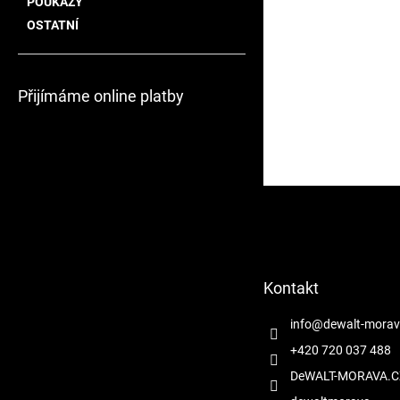
POUKAZY
OSTATNÍ
Přijímáme online platby
Z
á
p
a
t
Kontakt
í
info
@
dewalt-morav
+420 720 037 488
DeWALT-MORAVA.C