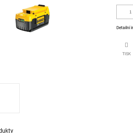
Detailní 
TISK
dukty