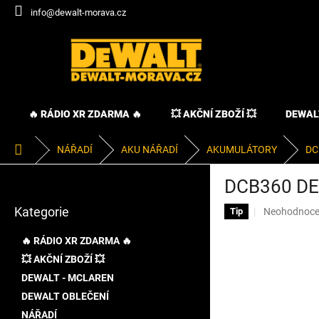
Přejít
info@dewalt-morava.cz
na
obsah
🔥 RÁDIO XR ZDARMA 🔥
💥 AKČNÍ ZBOŽÍ 💥
DEWAL
Domů
NÁŘADÍ
AKU NÁŘADÍ
AKUMULÁTORY
DC
P
DCB360 DEW
o
Přeskočit
s
Kategorie
Průměrné
Neohodnoc
kategorie
Tip
t
hodnocení
r
produktu
🔥 RÁDIO XR ZDARMA 🔥
a
je
💥 AKČNÍ ZBOŽÍ 💥
n
0,0
DEWALT - MCLAREN
z
n
5
í
DEWALT OBLEČENÍ
hvězdiček.
p
NÁŘADÍ