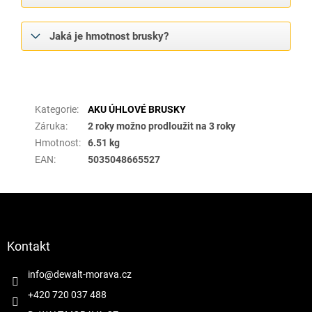
Jaká je hmotnost brusky?
Doplňkové parametry
Kategorie
:
AKU ÚHLOVÉ BRUSKY
Záruka
:
2 roky možno prodloužit na 3 roky
Hmotnost
:
6.51 kg
EAN
:
5035048665527
Z
á
p
a
Kontakt
t
í
info
@
dewalt-morava.cz
+420 720 037 488