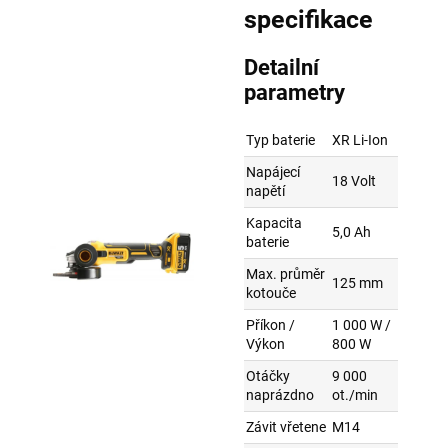
specifikace
Detailní
parametry
Typ baterie
XR Li-Ion
Napájecí
18 Volt
napětí
Kapacita
5,0 Ah
baterie
Max. průměr
125 mm
kotouče
Příkon /
1 000 W /
Výkon
800 W
Otáčky
9 000
naprázdno
ot./min
Závit vřetene
M14