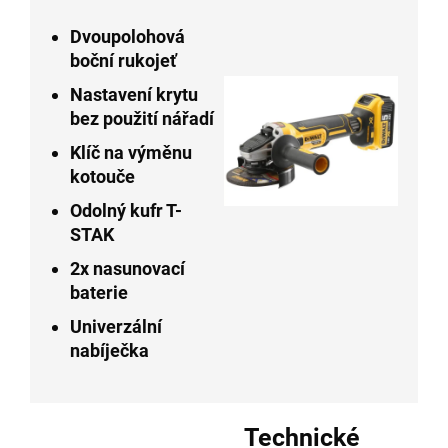
Dvoupolohová
boční rukojeť
Nastavení krytu
bez použití nářadí
Klíč na výměnu
kotouče
Odolný kufr T-
STAK
2x nasunovací
baterie
Univerzální
nabíječka
Technické