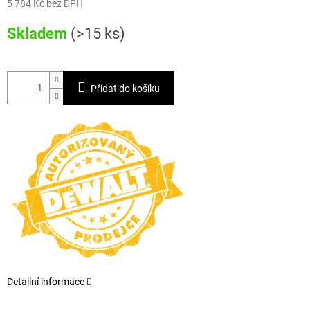
5 784 Kč bez DPH
Měrná
Skladem
(>15 ks)
cena:
Přidat do košíku
Detailní informace