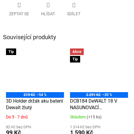
ZEPTAT SE
HLÍDAT
SDÍLET
Související produkty
Tip
Akce
Tip
219 Kč
–54 %
2 291 Kč
–30 %
3D Holder držák aku baterií
DCB184 DeWALT 18 V
Dewalt žlutý
NASUNOVACÍ
AKUMULÁTOR XR LI-ION S
Do 5 - 7 dnů
Skladem
(>15 ks)
Průměrné
Průměrné
KAPACITOU 5,0Ah
hodnocení
hodnocení
82 Kč bez DPH
1 314 Kč bez DPH
produktu
produktu
99 Kč
1 590 Kč