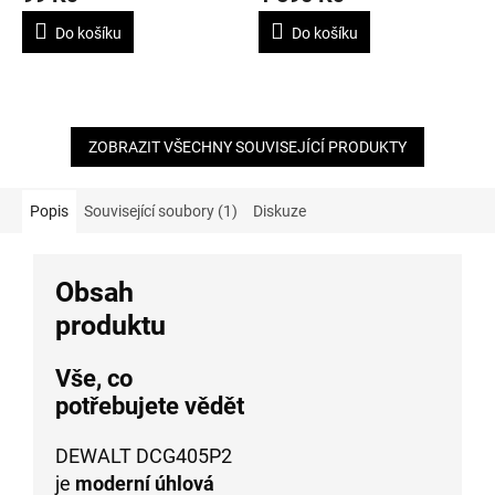
je
je
4,7
3,6
Do košíku
Do košíku
z
z
5
5
hvězdiček.
hvězdiček.
ZOBRAZIT VŠECHNY SOUVISEJÍCÍ PRODUKTY
Popis
Související soubory (1)
Diskuze
Obsah
produktu
Vše, co
potřebujete vědět
DEWALT DCG405P2
je
moderní úhlová