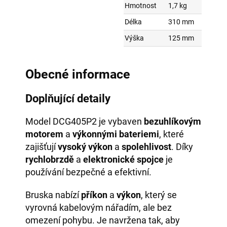
Hmotnost
1,7 kg
Délka
310 mm
Výška
125 mm
Obecné informace
Doplňující detaily
Model DCG405P2 je vybaven
bezuhlíkovým
motorem
a
výkonnými bateriemi
, které
zajišťují
vysoký výkon
a
spolehlivost
. Díky
rychlobrzdě
a
elektronické spojce
je
používání bezpečné a efektivní.
Bruska nabízí
příkon
a
výkon
, který se
vyrovná kabelovým nářadím, ale bez
omezení pohybu. Je navržena tak, aby