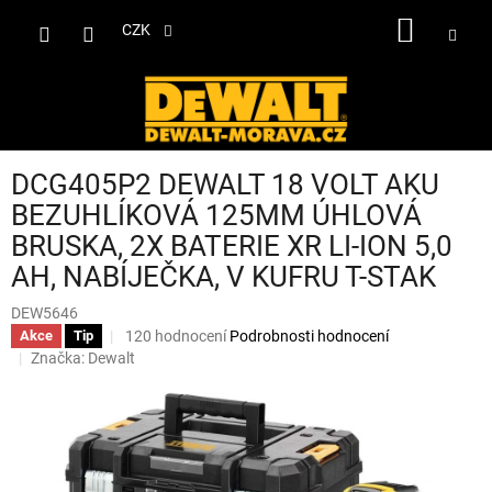
Přejít
NÁKUP
na
CZK
obsah
KOŠÍK
DCG405P2 DEWALT 18 VOLT AKU
BEZUHLÍKOVÁ 125MM ÚHLOVÁ
BRUSKA, 2X BATERIE XR LI-ION 5,0
AH, NABÍJEČKA, V KUFRU T-STAK
DEW5646
Průměrné
120 hodnocení
Podrobnosti hodnocení
Akce
Tip
hodnocení
Značka:
Dewalt
produktu
je
3,8
z
5
hvězdiček.