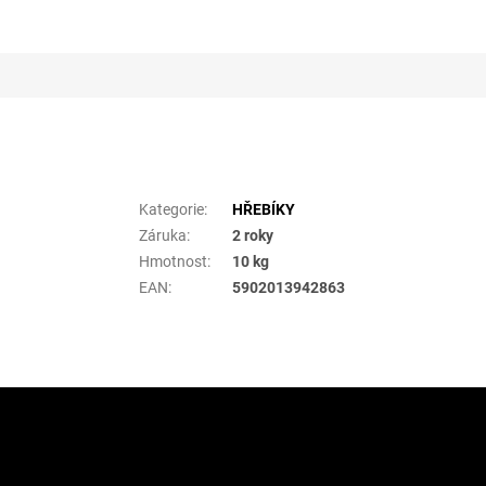
Doplňkové parametry
Kategorie
:
HŘEBÍKY
Záruka
:
2 roky
Hmotnost
:
10 kg
EAN
:
5902013942863