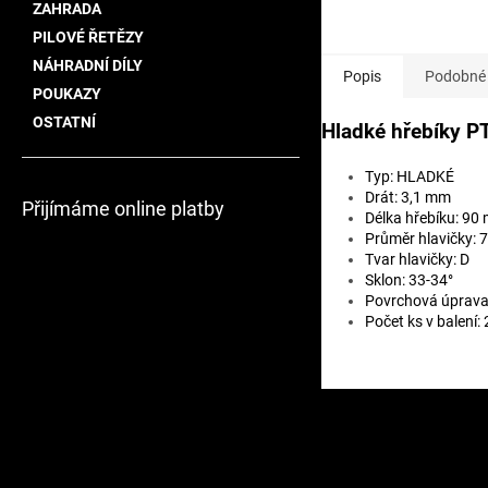
ZAHRADA
PILOVÉ ŘETĚZY
NÁHRADNÍ DÍLY
Popis
Podobné 
POUKAZY
OSTATNÍ
Hladké hřebíky P
Typ: HLADKÉ
Drát: 3,1 mm
Přijímáme online platby
Délka hřebíku: 90
Průměr hlavičky: 
Tvar hlavičky: D
Sklon: 33-34°
Povrchová úprava
Počet ks v balení:
Z
á
p
a