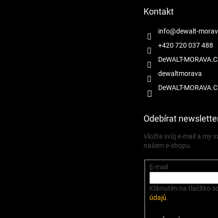
t
Kontakt
í
info
@
dewalt-morav
+420 720 037 488
DeWALT-MORAVA.C
dewaltmorava
DeWALT-MORAVA.C
Odebírat newslette
Vložte svůj e-mail a my
našem e-shopu.
E-mail
Kliknutím na tlačítko s
údajů
.