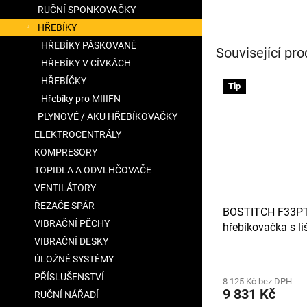
RUČNÍ SPONKOVAČKY
HŘEBÍKY
HŘEBÍKY PÁSKOVANÉ
Související pro
HŘEBÍKY V CÍVKÁCH
HŘEBÍČKY
Tip
Hřebíky pro MIIIFN
PLYNOVÉ / AKU HŘEBÍKOVAČKY
ELEKTROCENTRÁLY
KOMPRESORY
TOPIDLA A ODVLHČOVAČE
VENTILÁTORY
ŘEZAČE SPÁR
BOSTITCH F33PT
VIBRAČNÍ PĚCHY
hřebíkovačka s l
VIBRAČNÍ DESKY
zásobníkem pro h
papírovém pásku,
ÚLOŽNÉ SYSTÉMY
90mm a sklonem 
PŘÍSLUŠENSTVÍ
8 125 Kč bez DPH
9 831 Kč
RUČNÍ NÁŘADÍ