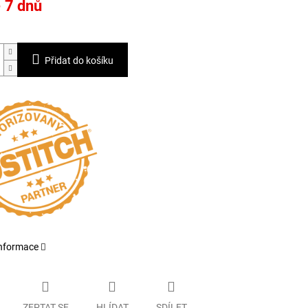
- 7 dnů
Přidat do košíku
informace
ZEPTAT SE
HLÍDAT
SDÍLET