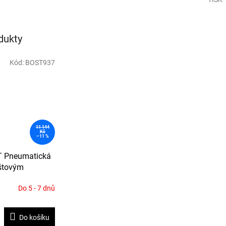
dukty
Kód:
BOST937
11 144
Kč
–11 %
 Pneumatická
ištovým
řebíky PT v
Do 5 - 7 dnů
 délky 50-
zásobníku 33°
Do košíku