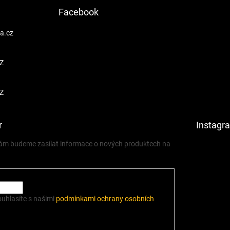
Facebook
a.cz
Z
Z
r
Instagr
 vám budeme zasílat informace o nových produktech na
ouhlasíte s našimi
podmínkami ochrany osobních