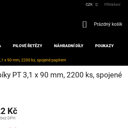
CZK
Přihlášení
NÁKUPNÍ
Prázdný košík
KOŠÍK
A
PILOVÉ ŘETĚZY
NÁHRADNÍ DÍLY
POUKAZY
 x 90 mm, 2200 ks, spojené papírem
y PT 3,1 x 90 mm, 2200 ks, spojené
22 Kč
 bez DPH