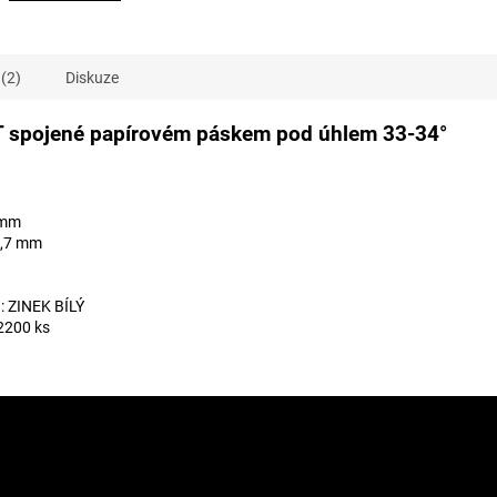
(2)
Diskuze
T spojené papírovém páskem pod úhlem 33-34°
 mm
7,7 mm
: ZINEK BÍLÝ
 2200 ks