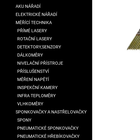
5
a
AKU NÁŘADÍ
hvězdiček.
n
ELEKTRICKÉ NÁŘADÍ
e
MĚŘÍCÍ TECHNIKA
l
PŘÍMÉ LASERY
ROTAČNÍ LASERY
DETEKTORY,SENZORY
DÁLKOMĚRY
NIVELAČNÍ PŘÍSTROJE
PŘÍSLUŠENSTVÍ
MĚŘENÍ NAPĚTÍ
INSPEKČNÍ KAMERY
INFRA TEPLOMĚRY
VLHKOMĚRY
SPONKOVAČKY A NASTŘELOVAČKY
SPONY
PNEUMATICKÉ SPONKOVAČKY
PNEUMATICKÉ HŘEBÍKOVAČKY