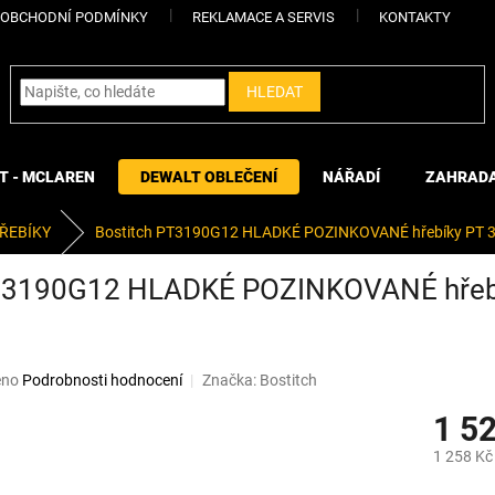
OBCHODNÍ PODMÍNKY
REKLAMACE A SERVIS
KONTAKTY
HLEDAT
T - MCLAREN
DEWALT OBLEČENÍ
NÁŘADÍ
ZAHRAD
ŘEBÍKY
Bostitch PT3190G12 HLADKÉ POZINKOVANÉ hřebíky PT 3,1
T3190G12 HLADKÉ POZINKOVANÉ hřebík
eno
Podrobnosti hodnocení
Značka:
Bostitch
1 5
1 258 Kč
Měrná