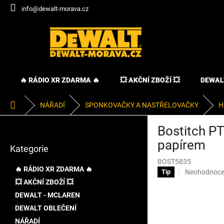
Přejít
info@dewalt-morava.cz
na
obsah
🔥 RÁDIO XR ZDARMA 🔥
💥 AKČNÍ ZBOŽÍ 💥
DEWAL
Domů
NÁŘADÍ
SPONKOVAČKY A NASTŘELOVAČKY
H
P
Bostitch P
o
Přeskočit
s
papírem
Kategorie
kategorie
t
BOST5835
r
🔥 RÁDIO XR ZDARMA 🔥
Průměrné
Neohodnoc
Tip
a
hodnocení
💥 AKČNÍ ZBOŽÍ 💥
n
produktu
DEWALT - MCLAREN
n
je
í
DEWALT OBLEČENÍ
0,0
p
z
NÁŘADÍ