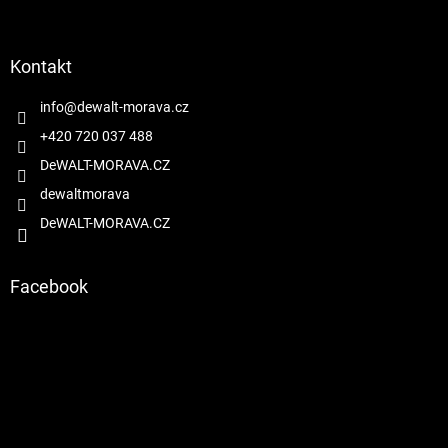
Z
á
p
a
Kontakt
t
í
info
@
dewalt-morava.cz
+420 720 037 488
DeWALT-MORAVA.CZ
dewaltmorava
DeWALT-MORAVA.CZ
Facebook