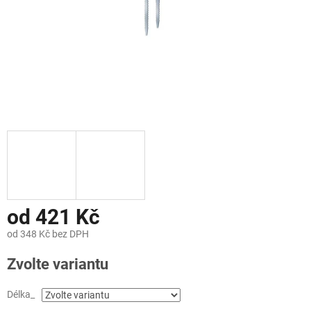
od
421 Kč
od
348 Kč
bez DPH
Měrná
Zvolte variantu
cena:
Délka_