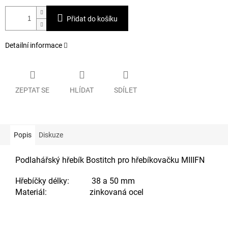
Přidat do košíku
Detailní informace
ZEPTAT SE
HLÍDAT
SDÍLET
Popis
Diskuze
Podlahářský hřebík Bostitch pro hřebíkovačku MIIIFN
Hřebíčky délky: 38 a 50 mm
Materiál: zinkovaná ocel
Doplňkové parametry