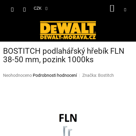
Přejít
NÁKUP
na
CZK
obsah
KOŠÍK
BOSTITCH podlahářský hřebík FLN
38-50 mm, pozink 1000ks
Průměrné
Neohodnoceno
Podrobnosti hodnocení
Značka:
Bostitch
hodnocení
produktu
je
0,0
z
5
hvězdiček.