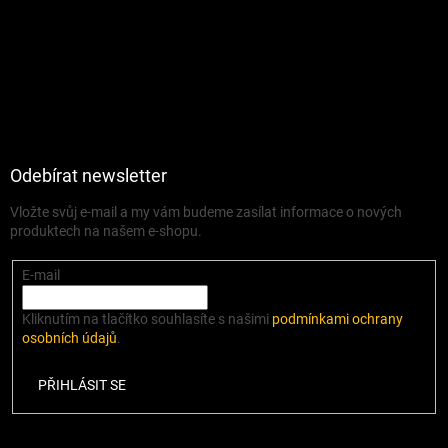
Odebírat newsletter
Vložte svůj e-mail a my vám budeme zasílat informace o nových
produktech na našem e-shopu.
E-mail
Kliknutím na tlačítko souhlasíte s našimi
podmínkami ochrany
osobních údajů
.
PŘIHLÁSIT SE