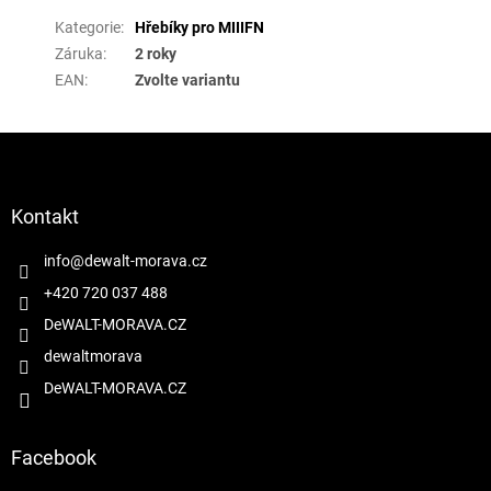
Kategorie
:
Hřebíky pro MIIIFN
Záruka
:
2 roky
EAN
:
Zvolte variantu
Z
á
p
a
Kontakt
t
í
info
@
dewalt-morava.cz
+420 720 037 488
DeWALT-MORAVA.CZ
dewaltmorava
DeWALT-MORAVA.CZ
Facebook