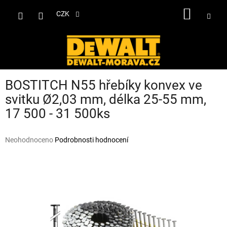
Přejít
NÁKUP
na
CZK
obsah
KOŠÍK
BOSTITCH N55 hřebíky konvex ve
svitku Ø2,03 mm, délka 25-55 mm,
17 500 - 31 500ks
Průměrné
Neohodnoceno
Podrobnosti hodnocení
hodnocení
produktu
je
0,0
z
5
hvězdiček.