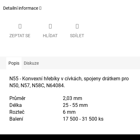
Detailní informace
ZEPTAT SE
HLÍDAT
SDÍLET
Popis
Diskuze
N55 - Konvexní hřebíky v cívkách, spojeny drátkem pro
N50, N57, N58C, N64084.
Průměr
2,03 mm
Délka
25 - 55 mm
Rozteč
6 mm
Balení
17 500 - 31 500 ks
Z