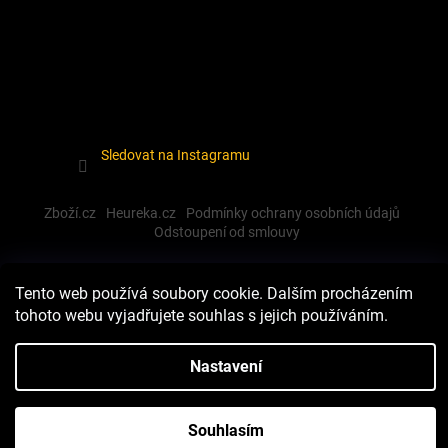
Sledovat na Instagramu
Zboží.cz
Heureka.cz
Podmínky ochrany osobních údajů
Odstoupení od smlouvy
Tento web používá soubory cookie. Dalším procházením
tohoto webu vyjadřujete souhlas s jejich používáním.
Vytvořil Shoptet
Nastavení
Copyright 2026
Dewalt-morava
. Všechna práva vyhrazena.
Upravit nastavení cookies
Souhlasím