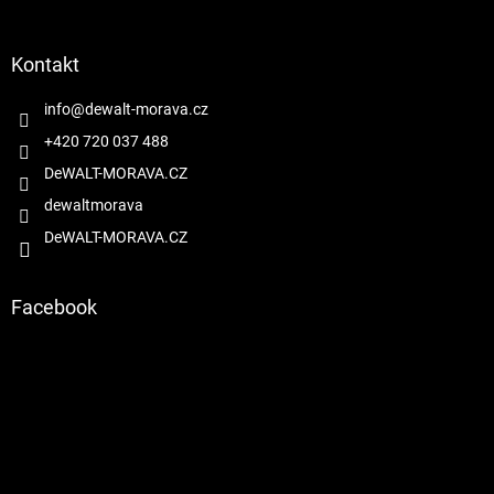
á
p
a
Kontakt
t
í
info
@
dewalt-morava.cz
+420 720 037 488
DeWALT-MORAVA.CZ
dewaltmorava
DeWALT-MORAVA.CZ
Facebook