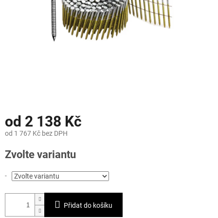
od
2 138 Kč
od
1 767 Kč
bez DPH
Měrná
Zvolte variantu
cena:
-
Přidat do košíku