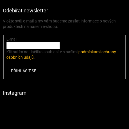
Odebírat newsletter
Vložte svůj e-mail a my vám budeme zasílat informace o nových
produktech na našem e-shopu.
E-mail
Kliknutím na tlačítko souhlasíte s našimi
podmínkami ochrany
osobních údajů
.
PŘIHLÁSIT SE
Instagram