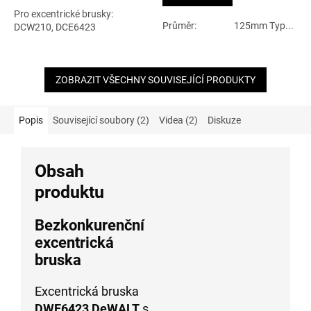
5
Pro excentrické brusky:
hvězdiček.
Průměr: 125mm Typ...
DCW210, DCE6423
ZOBRAZIT VŠECHNY SOUVISEJÍCÍ PRODUKTY
Popis
Související soubory (2)
Videa (2)
Diskuze
Obsah
produktu
Bezkonkurenční
excentrická
bruska
Excentrická bruska
DWE6423 DeWALT
s