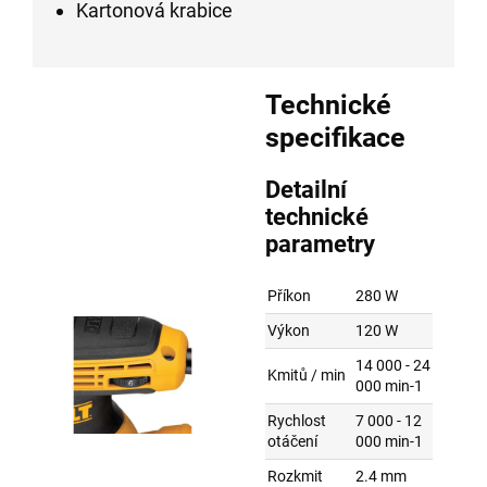
Kartonová krabice
Technické
specifikace
Detailní
technické
parametry
Příkon
280 W
Výkon
120 W
14 000 - 24
Kmitů / min
000 min-1
Rychlost
7 000 - 12
otáčení
000 min-1
Rozkmit
2.4 mm