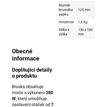
Rozměr
brusného
125 mm
papíru
Hmotnost
1,6 Kg
Délka x
130 x 160
výška
mm
Obecné
informace
Doplňující detaily
o produktu
Bruska obsahuje
motor s výkonem
280
W
, který umožňuje
nastavení otáček od
7