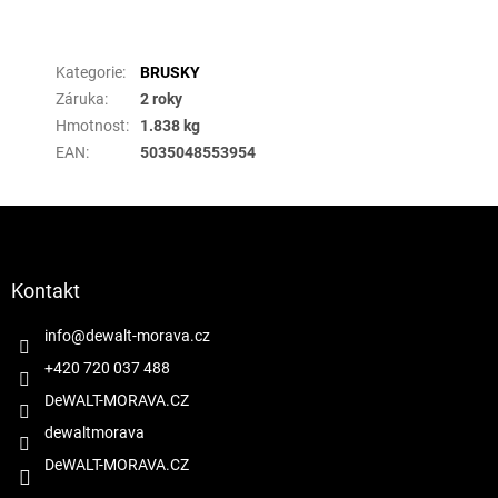
Doplňkové parametry
Kategorie
:
BRUSKY
Záruka
:
2 roky
Hmotnost
:
1.838 kg
EAN
:
5035048553954
Z
á
p
a
Kontakt
t
í
info
@
dewalt-morava.cz
+420 720 037 488
DeWALT-MORAVA.CZ
dewaltmorava
DeWALT-MORAVA.CZ