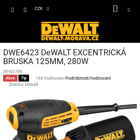
Přejít
NÁKUP
na
CZK
obsah
KOŠÍK
DWE6423 DeWALT EXCENTRICKÁ
BRUSKA 125MM, 280W
DEW2788
Průměrné
166 hodnocení
Podrobnosti hodnocení
Akce
Tip
hodnocení
Značka:
Dewalt
produktu
je
3,5
z
5
hvězdiček.