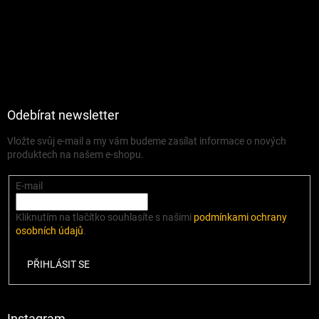
Odebírat newsletter
Vložte svůj e-mail a my vám budeme zasílat informace o nových
produktech na našem e-shopu.
E-mail
Kliknutím na tlačítko souhlasíte s našimi
podmínkami ochrany
osobních údajů
.
PŘIHLÁSIT SE
Instagram