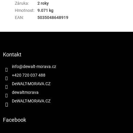
Záruka
:
2 roky
Hmotnost
:
9.071 kg
EAN
:
5035048648919
Z
á
p
a
Kontakt
t
í
info
@
dewalt-morava.cz
+420 720 037 488
DeWALT-MORAVA.CZ
dewaltmorava
DeWALT-MORAVA.CZ
Facebook