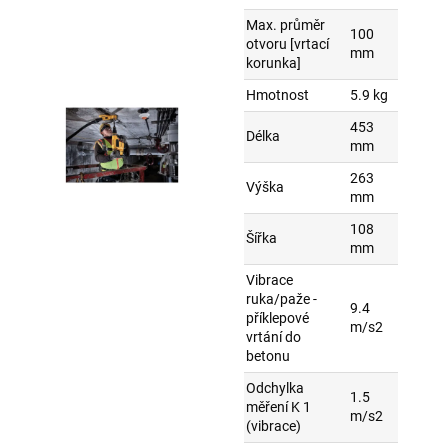
Max. průměr
100
otvoru [vrtací
mm
korunka]
Hmotnost
5.9 kg
453
Délka
mm
263
Výška
mm
108
Šířka
mm
Vibrace
ruka/paže -
9.4
příklepové
m/s2
vrtání do
betonu
Odchylka
1.5
měření K 1
m/s2
(vibrace)