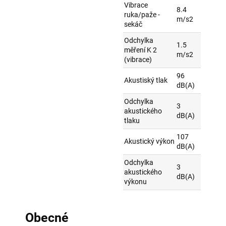
Vibrace
8.4
ruka/paže -
m/s2
sekáč
Odchylka
1.5
měření K 2
m/s2
(vibrace)
96
Akustiský tlak
dB(A)
Odchylka
3
akustického
dB(A)
tlaku
107
Akustický výkon
dB(A)
Odchylka
3
akustického
dB(A)
výkonu
Obecné