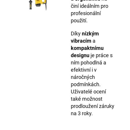
činí ideálním pro
profesionální
použití.
Díky
nízkým
vibracím
a
kompaktnímu
designu
je práce s
ním pohodlná a
efektivní i v
náročných
podmínkách.
Uživatelé ocení
také možnost
prodloužení záruky
na 3 roky.