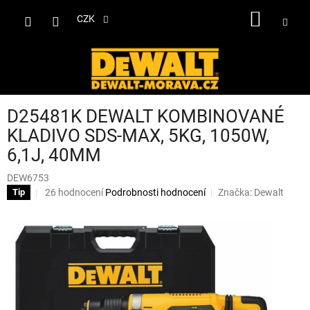
Přejít
NÁKUP
na
CZK
obsah
KOŠÍK
D25481K DEWALT KOMBINOVANÉ
KLADIVO SDS-MAX, 5KG, 1050W,
6,1J, 40MM
DEW6753
Průměrné
26 hodnocení
Podrobnosti hodnocení
Značka:
Dewalt
Tip
hodnocení
produktu
je
3,2
z
5
hvězdiček.