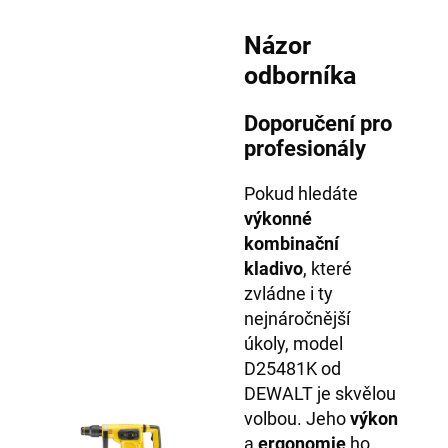
Názor
odborníka
Doporučení pro
profesionály
Pokud hledáte
výkonné
kombinační
kladivo
, které
zvládne i ty
nejnáročnější
úkoly, model
D25481K od
DEWALT je skvělou
volbou. Jeho
výkon
a
ergonomie
ho