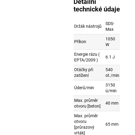
Detailní
technické údaje
SDS-
Držák nástrojů
Max
1050
Příkon
W
Energie rázu (
6.1 J
EPTA/2009 )
Otáčky při
540
zatížení
ot./min
3150
Úderů/min
ú/min
Max. průměr
40 mm
otvoru [beton]
Max. průměr
otvoru
65 mm
[průrazový
vrták]