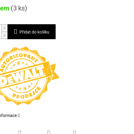
dem
(3 ks)
Přidat do košíku
informace