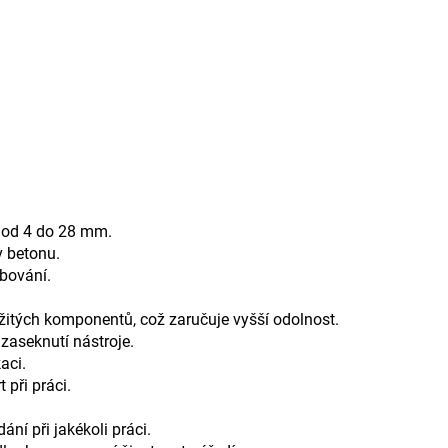
m od 4 do 28 mm.
v betonu.
ubování.
itých komponentů, což zaručuje vyšší odolnost.
zaseknutí nástroje.
aci.
při práci.
í při jakékoli práci.