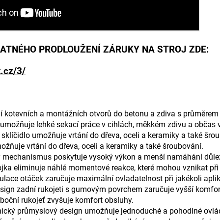
ATNÉHO PRODLOUŽENÍ ZÁRUKY NA STROJ ZDE:
.cz/3/
ání kotevních a montážních otvorů do betonu a zdiva s průměre
 umožňuje lehké sekací práce v cihlách, měkkém zdivu a občas 
klíčidlo umožňuje vrtání do dřeva, oceli a keramiky a také šro
ožňuje vrtání do dřeva, oceli a keramiky a také šroubování.
ý mechanismus poskytuje vysoký výkon a menší namáhání důlež
ka eliminuje náhlé momentové reakce, které mohou vznikat při 
ulace otáček zaručuje maximální ovladatelnost při jakékoli aplik
ign zadní rukojeti s gumovým povrchem zaručuje vyšší komfort 
oční rukojeť zvyšuje komfort obsluhy.
cký průmyslový design umožňuje jednoduché a pohodlné ovládán