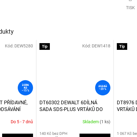
TISK
dukty
Kód:
DEW5280
Kód:
DEW1418
Tip
Tip
2 596
212 Kč
Kč
–20 %
–15 %
T PŘÍDAVNÉ,
DT60302 DEWALT 6DÍLNÁ
DT8976 
ODSÁVÁNÍ
SADA SDS-PLUS VRTÁKŮ DO
VRTÁKŮ 
MBI KLADIVA
BETONU
XLR 4-BŘ
Do 5 - 7 dnů
Skladem
(1 ks)
Průměrné
hodnocení
140 Kč bez DPH
1 067 Kč b
produktu