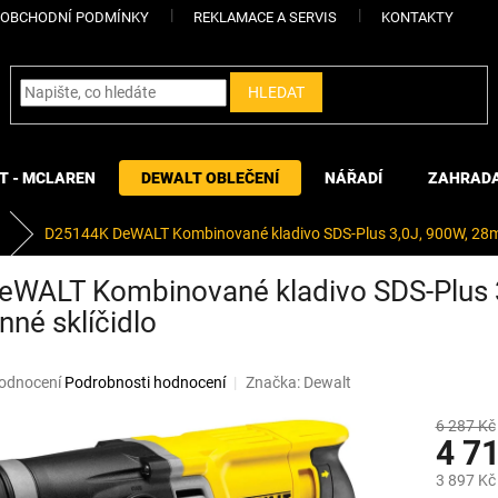
OBCHODNÍ PODMÍNKY
REKLAMACE A SERVIS
KONTAKTY
HLEDAT
T - MCLAREN
DEWALT OBLEČENÍ
NÁŘADÍ
ZAHRAD
D25144K DeWALT Kombinované kladivo SDS-Plus 3,0J, 900W, 28
eWALT Kombinované kladivo SDS-Plu
né sklíčidlo
měrné
odnocení
Podrobnosti hodnocení
Značka:
Dewalt
ocení
uktu
6 287 Kč
4 7
3 897 Kč