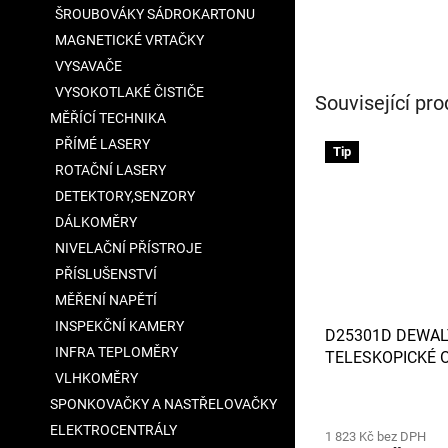
ŠROUBOVÁKY SÁDROKARTONU
MAGNETICKÉ VRTAČKY
VYSAVAČE
VYSOKOTLAKÉ ČISTIČE
Související pro
MĚŘÍCÍ TECHNIKA
PŘÍMÉ LASERY
Tip
ROTAČNÍ LASERY
DETEKTORY,SENZORY
DÁLKOMĚRY
NIVELAČNÍ PŘÍSTROJE
PŘÍSLUŠENSTVÍ
MĚŘENÍ NAPĚTÍ
INSPEKČNÍ KAMERY
D25301D DEWAL
INFRA TEPLOMĚRY
TELESKOPICKÉ 
PRACHU PRO KO
VLHKOMĚRY
SDS-PLUS
SPONKOVAČKY A NASTŘELOVAČKY
ELEKTROCENTRÁLY
1 823 Kč bez DPH