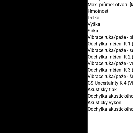
Max. průměr otvoru [
Hmotnost
Délka
Výška
Šířka
Vibrace ruka/paže - p
Odchylka měření K 1 (
Vibrace ruka/paže - s
Odchylka měření K 2 (
Vibrace ruka/paže - v
Odchylka měření K 3 (
Vibrace ruka/paže - š
CS Uncertainty K 4 (V
Akustiský tlak
Odchylka akustického
Akustický výkon
Odchylka akustickéh