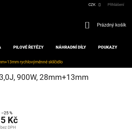
CZK
Přihlášení
NÁKUPNÍ
Prázdný košík
KOŠÍK
A
PILOVÉ ŘETĚZY
NÁHRADNÍ DÍLY
POUKAZY
mm+13mm rychlovýměnné sklíčidlo
s 3,0J, 900W, 28mm+13mm
–25 %
15 Kč
 bez DPH