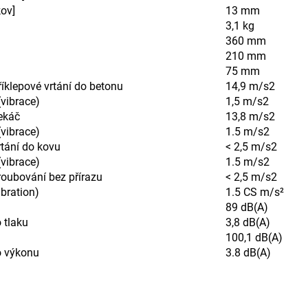
kov]
13 mm
3,1 kg
360 mm
210 mm
75 mm
říklepové vrtání do betonu
14,9 m/s2
vibrace)
1,5 m/s2
ekáč
13,8 m/s2
vibrace)
1.5 m/s2
rtání do kovu
< 2,5 m/s2
vibrace)
1.5 m/s2
roubování bez přírazu
< 2,5 m/s2
ibration)
1.5 CS m/s²
89 dB(A)
 tlaku
3,8 dB(A)
100,1 dB(A)
o výkonu
3.8 dB(A)