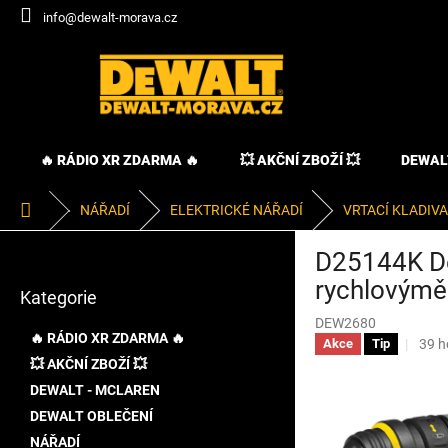
Přejít
info@dewalt-morava.cz
na
obsah
🔥 RÁDIO XR ZDARMA 🔥
💥 AKČNÍ ZBOŽÍ 💥
DEWAL
Domů
NÁŘADÍ
ELEKTRICKÉ NÁŘADÍ
VRTACÍ KLADIVA
P
D25144K D
o
Přeskočit
s
rychlovýměn
Kategorie
kategorie
t
DEW2680
r
🔥 RÁDIO XR ZDARMA 🔥
Prů
39 h
Akce
Tip
a
hodn
💥 AKČNÍ ZBOŽÍ 💥
n
prod
DEWALT - MCLAREN
n
je
í
DEWALT OBLEČENÍ
3,4
p
z
NÁŘADÍ