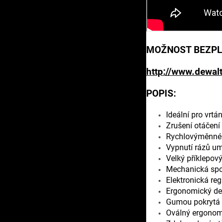
MOŽNOST BEZPL
http://www.dewalt
POPIS:
Ideální pro vrt
Zrušení otáčení
Rychlovýměnné s
Vypnutí rázů um
Velký příklepov
Mechanická spoj
Elektronická reg
Ergonomický des
Gumou pokrytá b
Oválný ergonomi