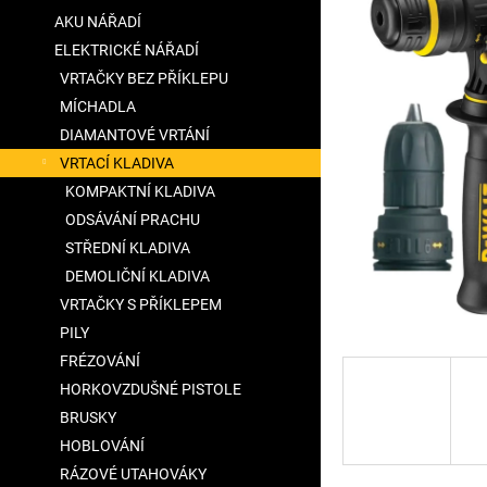
5
a
AKU NÁŘADÍ
hvěz
n
ELEKTRICKÉ NÁŘADÍ
e
VRTAČKY BEZ PŘÍKLEPU
l
MÍCHADLA
DIAMANTOVÉ VRTÁNÍ
VRTACÍ KLADIVA
KOMPAKTNÍ KLADIVA
ODSÁVÁNÍ PRACHU
STŘEDNÍ KLADIVA
DEMOLIČNÍ KLADIVA
VRTAČKY S PŘÍKLEPEM
PILY
FRÉZOVÁNÍ
HORKOVZDUŠNÉ PISTOLE
BRUSKY
HOBLOVÁNÍ
RÁZOVÉ UTAHOVÁKY