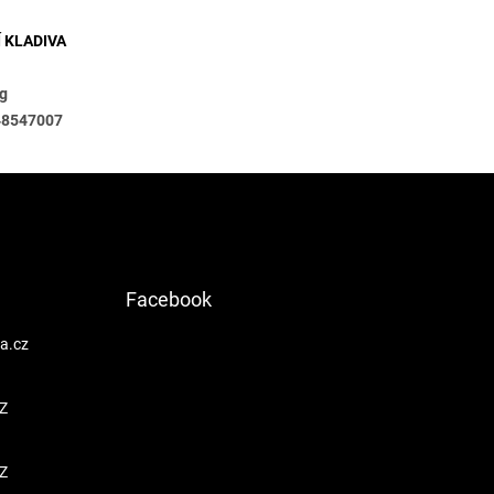
metry
 KLADIVA
kg
48547007
Facebook
a.cz
Z
Z