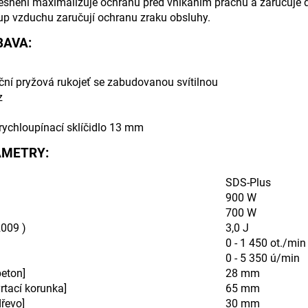
snění maximalizuje ochranu před vnikáním prachu a zaručuje d
up vzduchu zaručují ochranu zraku obsluhy.
BAVA:
ční pryžová rukojeť se zabudovanou svítilnou
z
ychloupínací sklíčidlo 13 mm
AMETRY:
SDS-Plus
900 W
700 W
2009 )
3,0 J
0 - 1 450 ot./min
0 - 5 350 ú/min
beton]
28 mm
rtací korunka]
65 mm
řevo]
30 mm