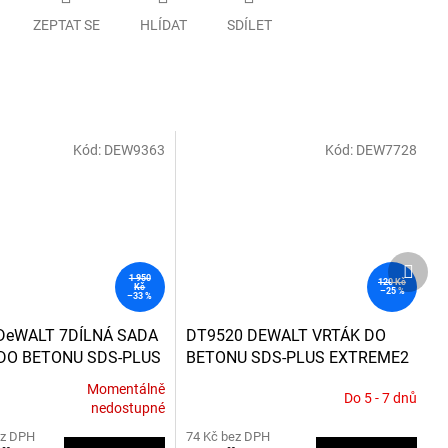
ZEPTAT SE
HLÍDAT
SDÍLET
Kód:
DEW9363
Kód:
DEW7728
Další
produ
1 950
120 Kč
Kč
–25 %
–33 %
DeWALT 7DÍLNÁ SADA
DT9520 DEWALT VRTÁK DO
DO BETONU SDS-PLUS
BETONU SDS-PLUS EXTREME2
ITÉ
Ø6,5MM X 100 X 160
Momentálně
Do 5 - 7 dnů
nedostupné
ez DPH
74 Kč bez DPH