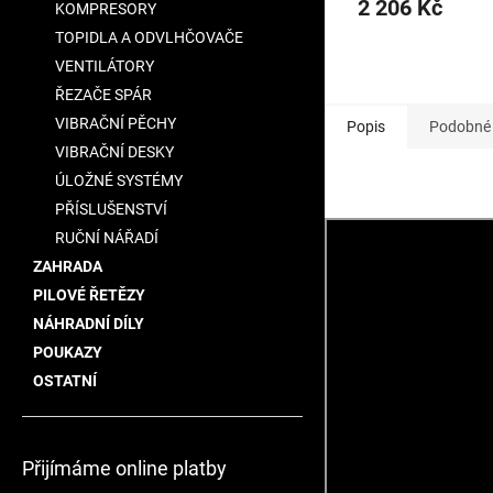
2 206 Kč
KOMPRESORY
TOPIDLA A ODVLHČOVAČE
VENTILÁTORY
ŘEZAČE SPÁR
VIBRAČNÍ PĚCHY
Popis
Podobné 
VIBRAČNÍ DESKY
ÚLOŽNÉ SYSTÉMY
PŘÍSLUŠENSTVÍ
RUČNÍ NÁŘADÍ
ZAHRADA
PILOVÉ ŘETĚZY
NÁHRADNÍ DÍLY
POUKAZY
OSTATNÍ
Přijímáme online platby