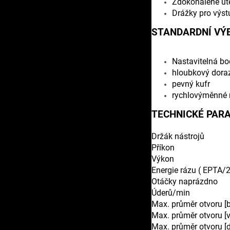
Zdokonalené utě
Drážky pro výst
STANDARDNÍ VÝ
Nastavitelná bo
hloubkový dora
pevný kufr
rychlovýměnné r
TECHNICKÉ PAR
Držák nástrojů
Příkon
Výkon
Energie rázu ( EPTA/
Otáčky naprázdno
Úderů/min
Max. průměr otvoru [
Max. průměr otvoru [v
Max. průměr otvoru [d