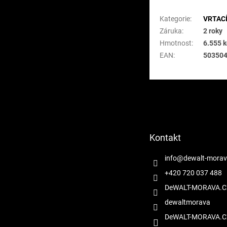
Doplňkové para
Kategorie
:
VRTACÍ
Záruka
:
2 roky
Hmotnost
:
6.555 
EAN
:
50350
Z
á
p
a
t
Kontakt
í
info
@
dewalt-morav
+420 720 037 488
DeWALT-MORAVA.C
dewaltmorava
DeWALT-MORAVA.C