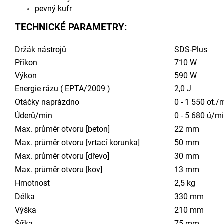
pevný kufr
TECHNICKÉ PARAMETRY:
Držák nástrojů
SDS-Plus
Příkon
710 W
Výkon
590 W
Energie rázu ( EPTA/2009 )
2,0 J
Otáčky naprázdno
0 - 1 550 ot./
Úderů/min
0 - 5 680 ú/m
Max. průměr otvoru [beton]
22 mm
Max. průměr otvoru [vrtací korunka]
50 mm
Max. průměr otvoru [dřevo]
30 mm
Max. průměr otvoru [kov]
13 mm
Hmotnost
2,5 kg
Délka
330 mm
Výška
210 mm
Šířka
75 mm