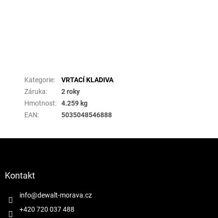
Doplňkové parametry
Kategorie
:
VRTACÍ KLADIVA
Záruka
:
2 roky
Hmotnost
:
4.259 kg
EAN
:
5035048546888
Z
á
p
a
Kontakt
t
í
info
@
dewalt-morava.cz
+420 720 037 488