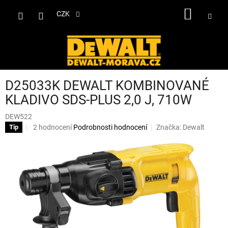
Přejít
NÁKUP
na
CZK
obsah
KOŠÍK
D25033K DEWALT KOMBINOVANÉ
KLADIVO SDS-PLUS 2,0 J, 710W
DEW522
Průměrné
2 hodnocení
Podrobnosti hodnocení
Značka:
Dewalt
Tip
hodnocení
produktu
je
4,5
z
5
hvězdiček.