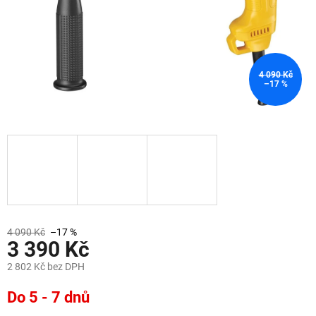
4 090 Kč
–17 %
4 090 Kč
–17 %
3 390 Kč
2 802 Kč bez DPH
Měrná
Do 5 - 7 dnů
cena: