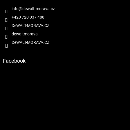
t
í
í
info
@
dewalt-morava.cz
p
r
+420 720 037 488
v
DeWALT-MORAVA.CZ
k
y
dewaltmorava
v
DeWALT-MORAVA.CZ
ý
p
i
s
Facebook
u