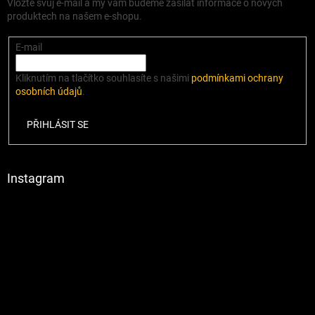
Vložte svůj e-mail a my vám budeme zasílat informace o nových
produktech na našem e-shopu.
E-mail
Kliknutím na tlačítko souhlasíte s našimi
podmínkami ochrany
osobních údajů
.
PŘIHLÁSIT SE
Instagram