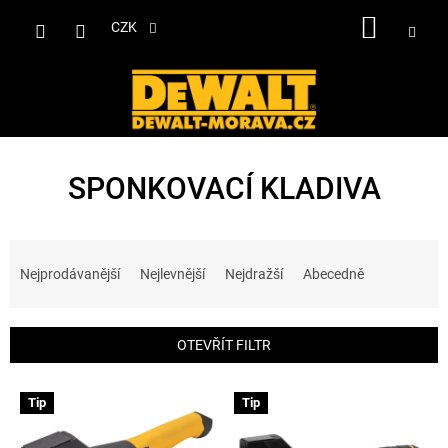
Přejít
NÁKUP
na
CZK
obsah
KOŠÍK
SPONKOVACÍ KLADIVA
Ř
a
Nejprodávanější
Nejlevnější
Nejdražší
Abecedně
z
e
n
OTEVŘÍT FILTR
í
p
V
r
Tip
Tip
ý
o
p