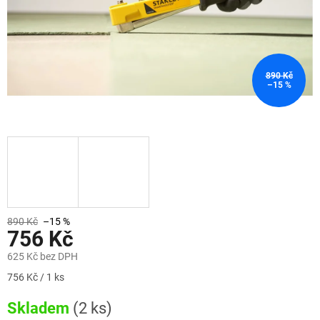
890 Kč
–15 %
890 Kč
–15 %
756 Kč
625 Kč bez DPH
Měrná
756 Kč / 1 ks
cena:
Skladem
(2 ks)