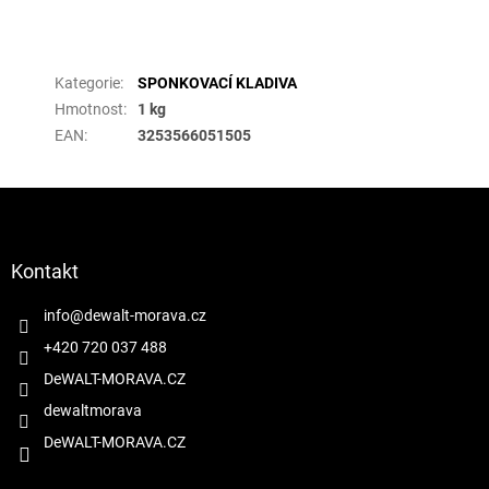
Doplňkové parametry
Kategorie
:
SPONKOVACÍ KLADIVA
Hmotnost
:
1 kg
EAN
:
3253566051505
Z
á
p
a
Kontakt
t
í
info
@
dewalt-morava.cz
+420 720 037 488
DeWALT-MORAVA.CZ
dewaltmorava
DeWALT-MORAVA.CZ