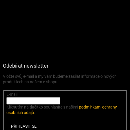
Odebírat newsletter
Vložte svůj e-mail a my vám budeme zasílat informace o nových
produktech na našem e-shopu.
E-mail
Kliknutím na tlačítko souhlasíte s našimi
podmínkami ochrany
osobních údajů
.
PŘIHLÁSIT SE