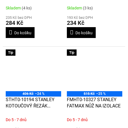
TUŽKA
BEZPEČNOSTNÍ ŘEZÁK NA
KARTONY A OBALY
Skladem
(4 ks)
Skladem
(3 ks)
235 Kč bez DPH
193 Kč bez DPH
284 Kč
234 Kč
Do košíku
Do košíku
Tip
Tip
406 Kč
–24 %
515 Kč
–25 %
STHT0-10194 STANLEY
FMHT0-10327 STANLEY
KOTOUČOVÝ ŘEZÁK
FATMAX NŮŽ NA IZOLACE
45MM
Do 5 - 7 dnů
Do 5 - 7 dnů