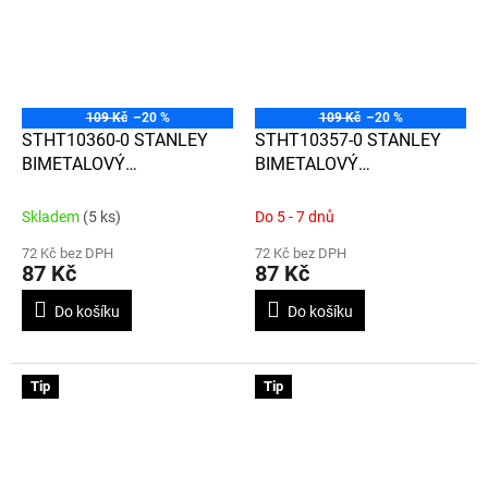
109 Kč
–20 %
109 Kč
–20 %
STHT10360-0 STANLEY
STHT10357-0 STANLEY
BIMETALOVÝ
BIMETALOVÝ
BEZPEČNOSTNÍ ŘEZÁK S
BEZPEČNOSTNÍ ŘEZÁK S
DVOJITOU ČEPELÍ
PŘÍMOU ČEPELÍ
Skladem
(5 ks)
Do 5 - 7 dnů
72 Kč bez DPH
72 Kč bez DPH
87 Kč
87 Kč
Do košíku
Do košíku
Tip
Tip