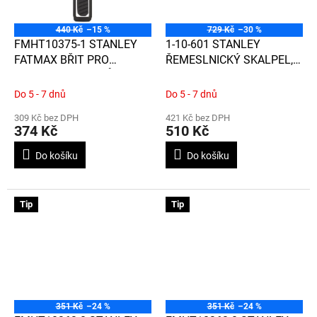
440 Kč
–15 %
729 Kč
–30 %
FMHT10375-1 STANLEY
1-10-601 STANLEY
FATMAX BŘIT PRO
ŘEMESLNICKÝ SKALPEL,
BEZPEČNOSTNÍ NŮŽ
140MM, 50KS
Do 5 - 7 dnů
Do 5 - 7 dnů
309 Kč bez DPH
421 Kč bez DPH
374 Kč
510 Kč
Do košíku
Do košíku
Tip
Tip
351 Kč
–24 %
351 Kč
–24 %