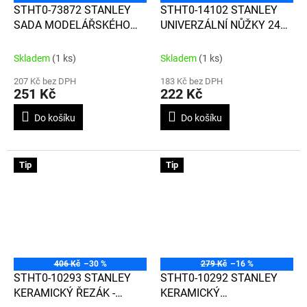
STHT0-73872 STANLEY
STHT0-14102 STANLEY
SADA MODELÁŘSKÉHO
UNIVERZÁLNÍ NŮŽKY 240
NOŽE S VYMĚNITELNÝMI
MM
ČEPELEMI
Skladem
(1 ks)
Skladem
(1 ks)
207 Kč bez DPH
183 Kč bez DPH
251 Kč
222 Kč
Do košíku
Do košíku
Tip
Tip
406 Kč
–30 %
279 Kč
–16 %
STHT0-10293 STANLEY
STHT0-10292 STANLEY
KERAMICKÝ ŘEZÁK -
KERAMICKÝ