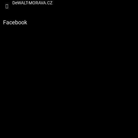
DeWALT-MORAVA.CZ
s
u
Facebook