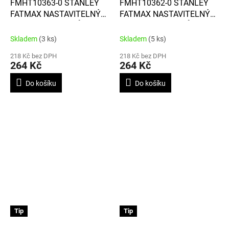
FMHT10363-0 STANLEY
FMHT10362-0 STANLEY
FATMAX NASTAVITELNÝ
FATMAX NASTAVITELNÝ
BEZPEČNOSTNÍ NŮŽ - PRO
BEZPEČNOSTNÍ NŮŽ - PRO
PRAVÁKY
LEVÁKY
Skladem
(3 ks)
Skladem
(5 ks)
218 Kč bez DPH
218 Kč bez DPH
264 Kč
264 Kč
Do košíku
Do košíku
Tip
Tip