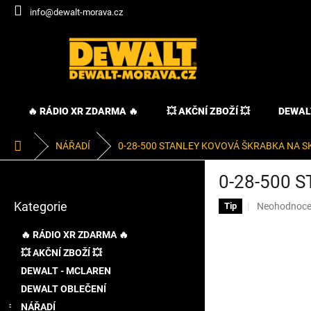
Přejít
info@dewalt-morava.cz
na
obsah
🔥 RÁDIO XR ZDARMA 🔥
💥 AKČNÍ ZBOŽÍ 💥
DEWAL
Domů
NÁŘADÍ
0-28-500 STANLEY KOVOVÁ ŠKRABKA NA S
P
0-28-500 
o
Přeskočit
s
Kategorie
Průměrné
Neohodnoc
kategorie
Tip
t
hodnocení
r
produktu
🔥 RÁDIO XR ZDARMA 🔥
a
je
💥 AKČNÍ ZBOŽÍ 💥
n
0,0
DEWALT - MCLAREN
z
n
5
í
DEWALT OBLEČENÍ
hvězdiček.
p
NÁŘADÍ