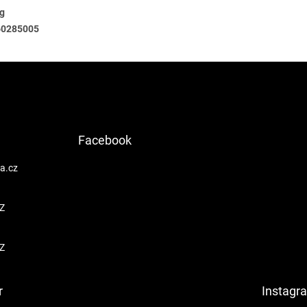
kg
60285005
Facebook
a.cz
Z
Z
r
Instagr