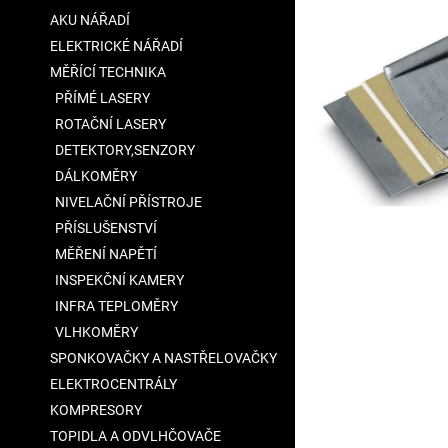
a
AKU NÁŘADÍ
n
ELEKTRICKÉ NÁŘADÍ
e
MĚŘÍCÍ TECHNIKA
l
PŘÍMÉ LASERY
ROTAČNÍ LASERY
DETEKTORY,SENZORY
DÁLKOMĚRY
NIVELAČNÍ PŘÍSTROJE
PŘÍSLUŠENSTVÍ
MĚŘENÍ NAPĚTÍ
INSPEKČNÍ KAMERY
INFRA TEPLOMĚRY
VLHKOMĚRY
SPONKOVAČKY A NASTŘELOVAČKY
ELEKTROCENTRÁLY
KOMPRESORY
TOPIDLA A ODVLHČOVAČE