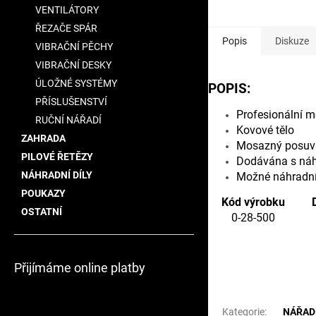
VENTILÁTORY
ŘEZAČE SPÁR
Popis
Diskuze
VIBRAČNÍ PĚCHY
VIBRAČNÍ DESKY
ÚLOŽNÉ SYSTÉMY
POPIS:
PŘÍSLUŠENSTVÍ
Profesionální m
RUČNÍ NÁŘADÍ
Kovové tělo
ZAHRADA
Mosazný posuvn
PILOVÉ ŘETĚZY
Dodávána s náh
NÁHRADNÍ DÍLY
Možné náhradní
POUKAZY
Kód výrobku
OSTATNÍ
0-28-500
Přijímáme online platby
Doplňkové para
Kategorie
:
NÁŘAD