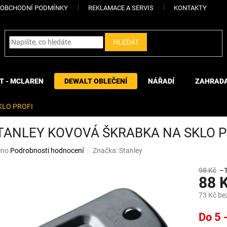
OBCHODNÍ PODMÍNKY
REKLAMACE A SERVIS
KONTAKTY
HLEDAT
T - MCLAREN
DEWALT OBLEČENÍ
NÁŘADÍ
ZAHRAD
KLO PROFI
STANLEY KOVOVÁ ŠKRABKA NA SKLO P
eno
Podrobnosti hodnocení
Značka:
Stanley
98 Kč
–
88 
73 Kč be
Měrná
Do 5 
cena: