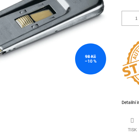
98 Kč
–10 %
Detailní 
TISK