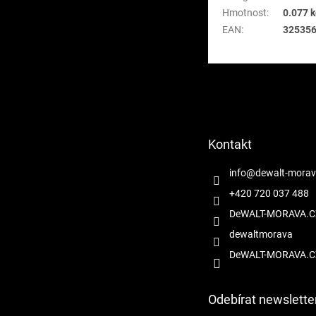
Hmotnost
:
0.077 
EAN
:
32535
Z
á
p
a
t
Kontakt
í
info
@
dewalt-morav
+420 720 037 488
DeWALT-MORAVA.C
dewaltmorava
DeWALT-MORAVA.C
Odebírat newslette