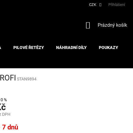
CZK
Přihlášení
NÁKUPNÍ
Prázdný košík
KOŠÍK
A
PILOVÉ ŘETĚZY
NÁHRADNÍ DÍLY
POUKAZY
ROFI
STAN9894
10 %
Kč
z DPH
- 7 dnů