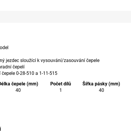
odel
ý jezdec sloužící k vysouvání/zasouvání čepele
radní čepelí
 čepele 0-28-510 a 1-11-515
Délka čepele (mm)
Počet dílů
Šířka pásky (mm)
40
1
40
metry
Í