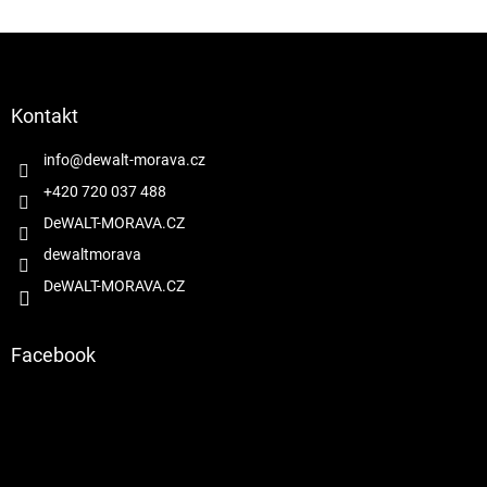
Z
á
p
a
Kontakt
t
í
info
@
dewalt-morava.cz
+420 720 037 488
DeWALT-MORAVA.CZ
dewaltmorava
DeWALT-MORAVA.CZ
Facebook