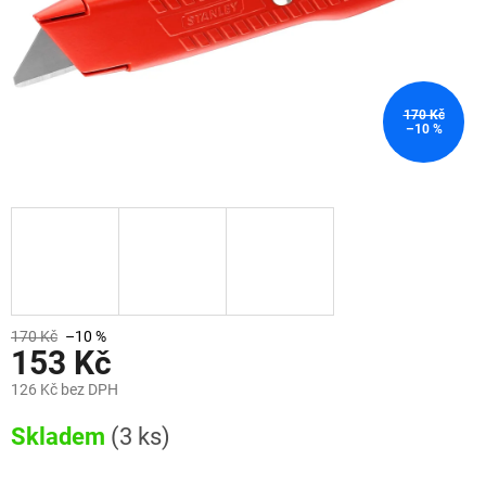
170 Kč
–10 %
170 Kč
–10 %
153 Kč
126 Kč bez DPH
Měrná
Skladem
(3 ks)
cena: