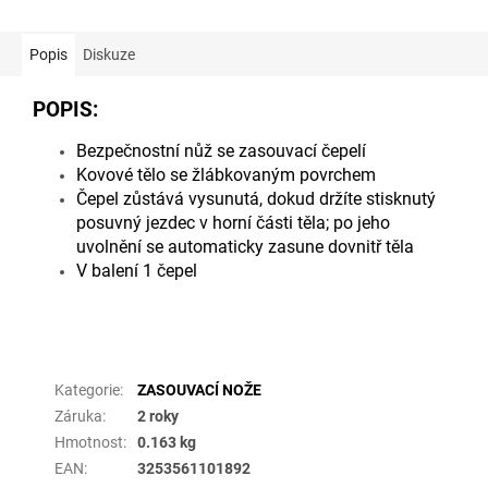
Popis
Diskuze
POPIS:
Bezpečnostní nůž se zasouvací čepelí
Kovové tělo se žlábkovaným povrchem
Čepel zůstává vysunutá, dokud držíte stisknutý
posuvný jezdec v horní části těla; po jeho
uvolnění se automaticky zasune dovnitř těla
V balení 1 čepel
Doplňkové parametry
Kategorie
:
ZASOUVACÍ NOŽE
Záruka
:
2 roky
Hmotnost
:
0.163 kg
EAN
:
3253561101892