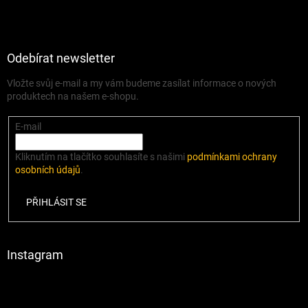
Odebírat newsletter
Vložte svůj e-mail a my vám budeme zasílat informace o nových
produktech na našem e-shopu.
E-mail
Kliknutím na tlačítko souhlasíte s našimi
podmínkami ochrany
osobních údajů
.
PŘIHLÁSIT SE
Instagram