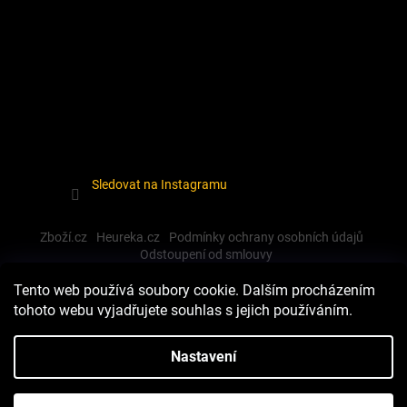
Sledovat na Instagramu
Zboží.cz
Heureka.cz
Podmínky ochrany osobních údajů
Odstoupení od smlouvy
Tento web používá soubory cookie. Dalším procházením
tohoto webu vyjadřujete souhlas s jejich používáním.
Vytvořil Shoptet
Nastavení
Copyright 2026
Dewalt-morava
. Všechna práva vyhrazena.