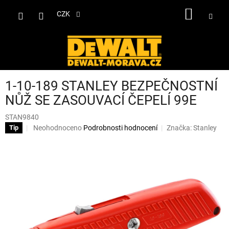
Přejít
NÁKUP
na
CZK
obsah
KOŠÍK
1-10-189 STANLEY BEZPEČNOSTNÍ
NŮŽ SE ZASOUVACÍ ČEPELÍ 99E
STAN9840
Průměrné
Neohodnoceno
Podrobnosti hodnocení
Značka:
Stanley
Tip
hodnocení
produktu
je
0,0
z
5
hvězdiček.