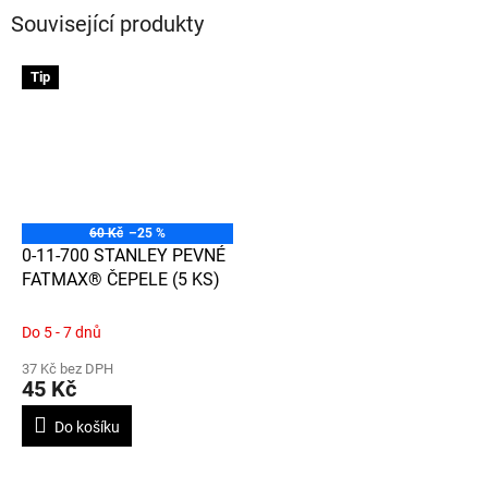
Související produkty
Tip
60 Kč
–25 %
0-11-700 STANLEY PEVNÉ
FATMAX® ČEPELE (5 KS)
Do 5 - 7 dnů
37 Kč bez DPH
45 Kč
Do košíku