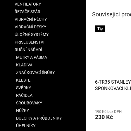
VENTILÁTORY
ŘEZAČE SPÁR
Související pro
VIBRAČNÍ PĚCHY
VIBRAČNÍ DESKY
Tip
ÚLOŽNÉ SYSTÉMY
PŘÍSLUŠENSTVÍ
RUČNÍ NÁŘADÍ
METRY A PÁSMA
KLADIVA
ZNAČKOVACÍ ŠNŮRY
KLEŠTĚ
6-TR35 STANLEY
SVĚRKY
SPONKOVACÍ KL
PÁČIDLA
Průměrné
ŠROUBOVÁKY
hodnocení
NŮŽKY
190 Kč bez DPH
produktu
230 Kč
je
DULČÍKY A PRŮBOJNÍKY
5,0
ÚHELNÍKY
z