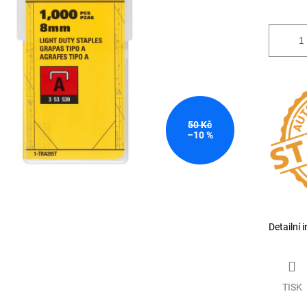
50 Kč
–10 %
Detailní 
TISK