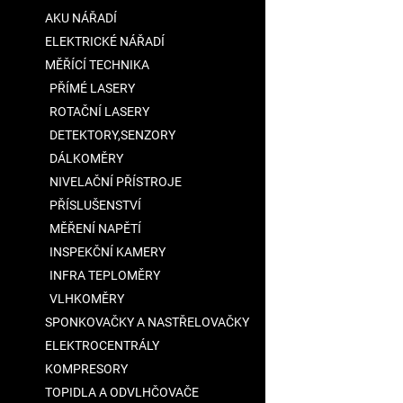
a
AKU NÁŘADÍ
n
ELEKTRICKÉ NÁŘADÍ
e
MĚŘÍCÍ TECHNIKA
l
PŘÍMÉ LASERY
ROTAČNÍ LASERY
DETEKTORY,SENZORY
DÁLKOMĚRY
NIVELAČNÍ PŘÍSTROJE
PŘÍSLUŠENSTVÍ
MĚŘENÍ NAPĚTÍ
INSPEKČNÍ KAMERY
INFRA TEPLOMĚRY
VLHKOMĚRY
SPONKOVAČKY A NASTŘELOVAČKY
ELEKTROCENTRÁLY
KOMPRESORY
TOPIDLA A ODVLHČOVAČE