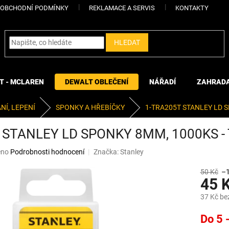
OBCHODNÍ PODMÍNKY
REKLAMACE A SERVIS
KONTAKTY
HLEDAT
T - MCLAREN
DEWALT OBLEČENÍ
NÁŘADÍ
ZAHRAD
NÍ, LEPENÍ
SPONKY A HŘEBÍČKY
1-TRA205T STANLEY LD S
 STANLEY LD SPONKY 8MM, 1000KS - 
eno
Podrobnosti hodnocení
Značka:
Stanley
50 Kč
–
45 
37 Kč be
Měrná
Do 5 
cena: