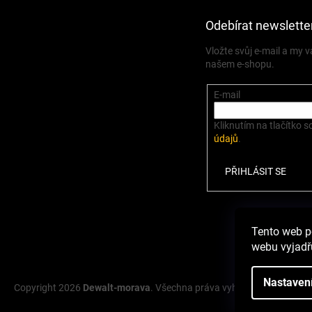
Odebírat newslette
Vložte svůj e-mail a my
našem e-shopu.
E-mail
Kliknutím na tlačítko s
údajů
.
PŘIHLÁSIT SE
Zbož
Tento web p
webu vyjadřu
Nastaven
Copyright 2026
Dewalt-morava
. Všechna práva vyhrazena.
Upravit 