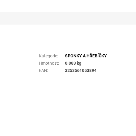
Doplňkové parametry
Kategorie
:
SPONKY A HŘEBÍČKY
Hmotnost
:
0.083 kg
EAN
:
3253561053894