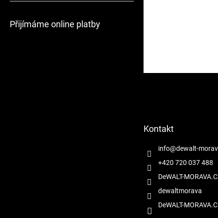
Přijímáme online platby
Z
á
p
a
t
Kontakt
í
info
@
dewalt-morav
+420 720 037 488
DeWALT-MORAVA.C
dewaltmorava
DeWALT-MORAVA.C