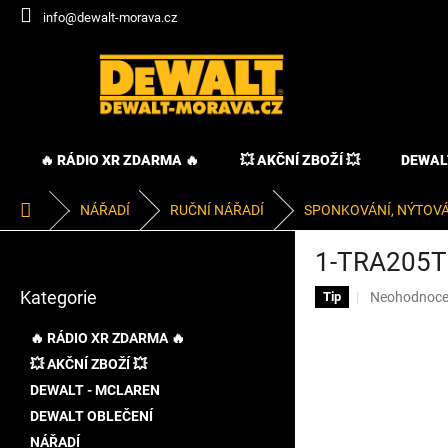
Přejít
info@dewalt-morava.cz
na
obsah
🔥 RÁDIO XR ZDARMA 🔥
💥 AKČNÍ ZBOŽÍ 💥
DEWAL
Domů
NÁŘADÍ
RUČNÍ NÁŘADÍ
SPONKOVÁNÍ, NÝTOVÁ
P
1-TRA205T
o
Přeskočit
s
Kategorie
Průměrné
Neohodnoc
kategorie
Tip
t
hodnocení
r
produktu
🔥 RÁDIO XR ZDARMA 🔥
a
je
💥 AKČNÍ ZBOŽÍ 💥
n
0,0
DEWALT - MCLAREN
z
n
5
í
DEWALT OBLEČENÍ
hvězdiček.
p
NÁŘADÍ