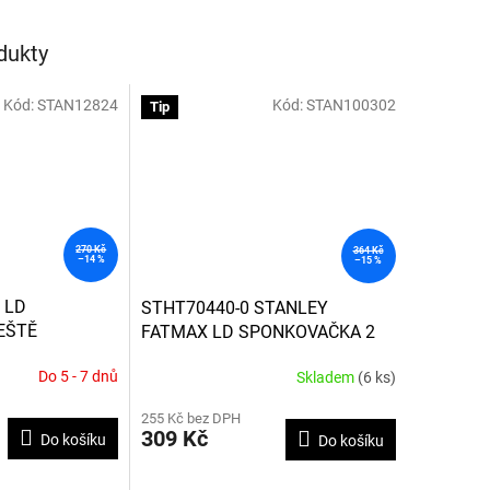
dukty
Kód:
STAN12824
Kód:
STAN100302
Tip
270 Kč
364 Kč
–14 %
–15 %
 LD
STHT70440-0 STANLEY
EŠTĚ
FATMAX LD SPONKOVAČKA 2
IN 1
Do 5 - 7 dnů
Skladem
(6 ks)
255 Kč bez DPH
309 Kč
Do košíku
Do košíku