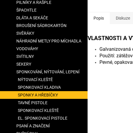
PILNÍKY A RAŠPLE
5
hvězdiček.
ŠPACHTLE
DLÁTA A SEKÁČE
Popis
Diskuze
BROUŠENÍ SÁDROKARTÓN
SVĚRÁKY
VLASTNOSTI A 
NÁHRADNÍ METLY PRO MÍCHADLA
VODOVÁHY
Galvanizovaná 
Použití: zátěžo
SVÍTILNY
Pevné, opakova
SEKERY
SPONKOVÁNÍ, NÝTOVÁNÍ, LEPENÍ
NÝTOVACÍ KLEŠTĚ
SPONKOVACÍ KLADIVA
SPONKY A HŘEBÍČKY
TAVNÉ PISTOLE
SPONKOVACÍ KLEŠTĚ
EL. SPONKOVACÍ PISTOLE
PSANÍ A ZNAČENÍ