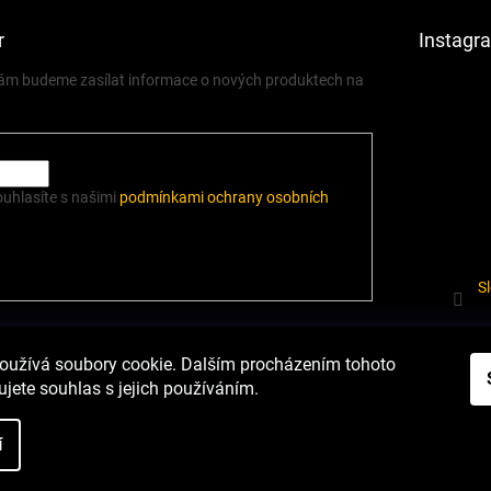
r
Instagr
 vám budeme zasílat informace o nových produktech na
ouhlasíte s našimi
podmínkami ochrany osobních
S
í.cz
Heureka.cz
Podmínky ochrany osobních údajů
Odstoupení od sm
oužívá soubory cookie. Dalším procházením tohoto
jete souhlas s jejich používáním.
í
nastavení cookies