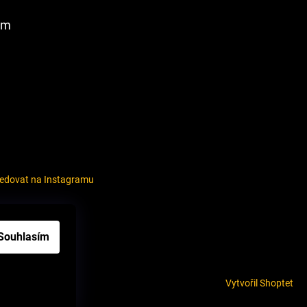
am
ledovat na Instagramu
louvy
Souhlasím
Vytvořil Shoptet