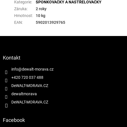
Kategorie
:
SPONKOVAČKY A NASTŘELOVAČKY
Záruka
:
2 roky
Hmotnost
:
10 kg
EAN
:
5902013929765
Z
á
p
a
Kontakt
t
í
info
@
dewalt-morava.cz
+420 720 037 488
DeWALT-MORAVA.CZ
dewaltmorava
DeWALT-MORAVA.CZ
Facebook