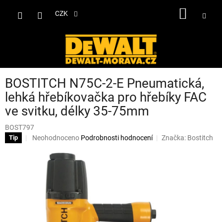
Přejít
NÁKUP
na
CZK
obsah
KOŠÍK
BOSTITCH N75C-2-E Pneumatická,
lehká hřebíkovačka pro hřebíky FAC
ve svitku, délky 35-75mm
BOST797
Průměrné
Neohodnoceno
Podrobnosti hodnocení
Značka:
Bostitch
Tip
hodnocení
produktu
je
0,0
z
5
hvězdiček.