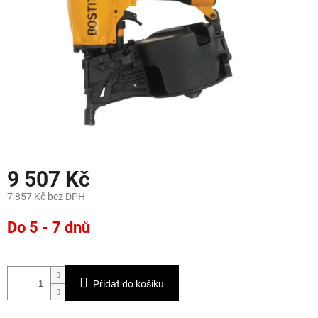
9 507 Kč
7 857 Kč bez DPH
Měrná
Do 5 - 7 dnů
cena:
Přidat do košíku