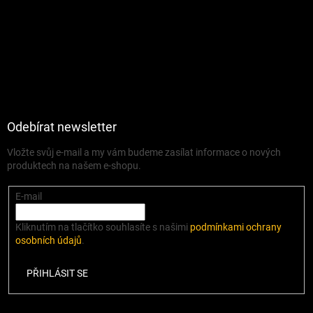
Odebírat newsletter
Vložte svůj e-mail a my vám budeme zasílat informace o nových
produktech na našem e-shopu.
E-mail
Kliknutím na tlačítko souhlasíte s našimi
podmínkami ochrany
osobních údajů
.
PŘIHLÁSIT SE