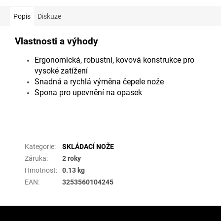
Popis
Diskuze
Vlastnosti a výhody
Ergonomická, robustní, kovová konstrukce pro
vysoké zatížení
Snadná a rychlá výměna čepele nože
Spona pro upevnění na opasek
Doplňkové parametry
Kategorie
:
SKLÁDACÍ NOŽE
Záruka
:
2 roky
Hmotnost
:
0.13 kg
EAN
:
3253560104245
Z