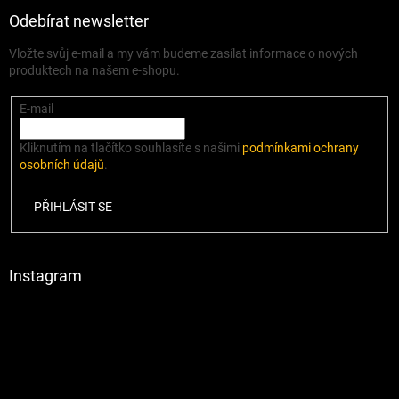
Odebírat newsletter
Vložte svůj e-mail a my vám budeme zasílat informace o nových
produktech na našem e-shopu.
E-mail
Kliknutím na tlačítko souhlasíte s našimi
podmínkami ochrany
osobních údajů
.
PŘIHLÁSIT SE
Instagram