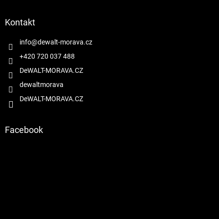
á
p
a
Kontakt
t
í
info
@
dewalt-morava.cz
+420 720 037 488
DeWALT-MORAVA.CZ
dewaltmorava
DeWALT-MORAVA.CZ
Facebook