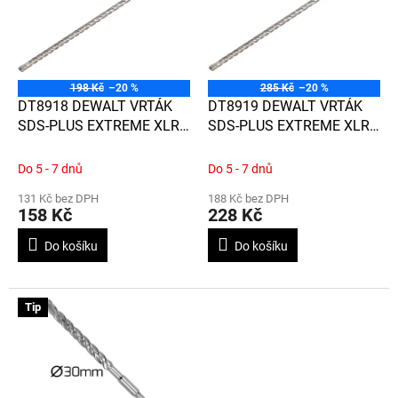
d
i
u
s
k
p
t
r
ů
o
198 Kč
–20 %
285 Kč
–20 %
d
DT8918 DEWALT VRTÁK
DT8919 DEWALT VRTÁK
u
SDS-PLUS EXTREME XLR
SDS-PLUS EXTREME XLR
k
S CELOKARBIDOVOU
S CELOKARBIDOVOU
t
HLAVOU Ø6,5 MM X 200 X
HLAVOU Ø6,5 MM X 250 X
Do 5 - 7 dnů
Do 5 - 7 dnů
ů
260
310
131 Kč bez DPH
188 Kč bez DPH
158 Kč
228 Kč
Do košíku
Do košíku
Tip