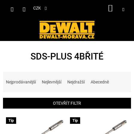
Přejít
NÁKUP
na
CZK
obsah
KOŠÍK
SDS-PLUS 4BŘITÉ
Ř
a
Nejprodávanější
Nejlevnější
Nejdražší
Abecedně
z
e
n
OTEVŘÍT FILTR
í
p
V
r
Tip
Tip
ý
o
p