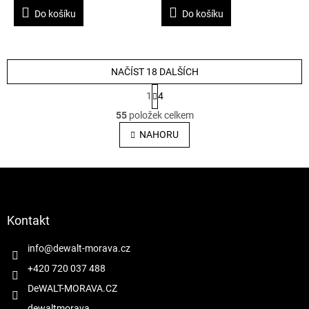
Do košíku
Do košíku
NAČÍST 18 DALŠÍCH
S
1
4
t
O
r
55
položek celkem
v
á
l
NAHORU
n
á
k
o
d
v
Z
a
á
c
á
n
í
p
í
p
a
Kontakt
r
t
v
í
info
@
dewalt-morava.cz
k
y
+420 720 037 488
v
DeWALT-MORAVA.CZ
ý
p
dewaltmorava