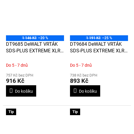
1 146 Kč
–20 %
1 191 Kč
–25 %
DT9685 DeWALT VRTÁK
DT9684 DeWALT VRTÁK
SDS-PLUS EXTREME XLR
SDS-PLUS EXTREME XLR
S CELOKARBIDOVOU
S CELOKARBIDOVOU
HLAVOU Ø20MM X 400 X
HLAVOU Ø20MM X 200 X
Do 5 - 7 dnů
Do 5 - 7 dnů
450
250
757 Kč bez DPH
738 Kč bez DPH
916 Kč
893 Kč
Do košíku
Do košíku
Tip
Tip