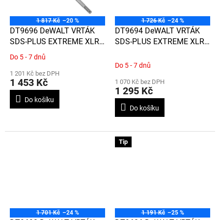
1 817 Kč
–20 %
1 726 Kč
–24 %
DT9696 DeWALT VRTÁK
DT9694 DeWALT VRTÁK
SDS-PLUS EXTREME XLR
SDS-PLUS EXTREME XLR
S CELOKARBIDOVOU
S CELOKARBIDOVOU
Do 5 - 7 dnů
Průměrné
HLAVOU Ø 30MM X 400 X
HLAVOU Ø 28MM X 400 X
Do 5 - 7 dnů
hodnocení
450
450
1 201 Kč bez DPH
produktu
1 453 Kč
1 070 Kč bez DPH
je
1 295 Kč
5,0
Do košíku
z
Do košíku
5
hvězdiček.
Tip
1 701 Kč
–24 %
1 191 Kč
–25 %