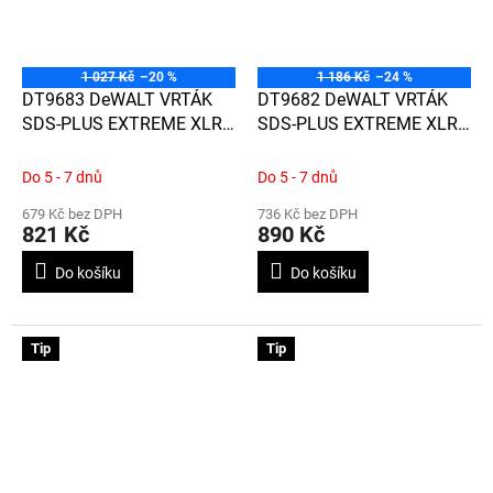
1 027 Kč
–20 %
1 186 Kč
–24 %
DT9683 DeWALT VRTÁK
DT9682 DeWALT VRTÁK
SDS-PLUS EXTREME XLR
SDS-PLUS EXTREME XLR
S CELOKARBIDOVOU
S CELOKARBIDOVOU
HLAVOU Ø18MM X 400 X
HLAVOU Ø18MM X 200 X
Do 5 - 7 dnů
Do 5 - 7 dnů
450
250
679 Kč bez DPH
736 Kč bez DPH
821 Kč
890 Kč
Do košíku
Do košíku
Tip
Tip