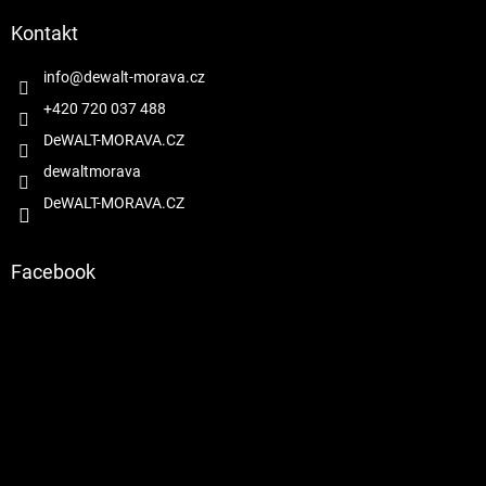
p
a
Kontakt
t
í
info
@
dewalt-morava.cz
+420 720 037 488
DeWALT-MORAVA.CZ
dewaltmorava
DeWALT-MORAVA.CZ
Facebook