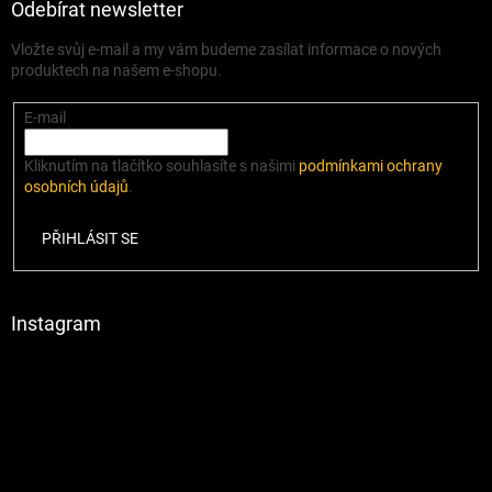
Odebírat newsletter
Vložte svůj e-mail a my vám budeme zasílat informace o nových
produktech na našem e-shopu.
E-mail
Kliknutím na tlačítko souhlasíte s našimi
podmínkami ochrany
osobních údajů
.
PŘIHLÁSIT SE
Instagram