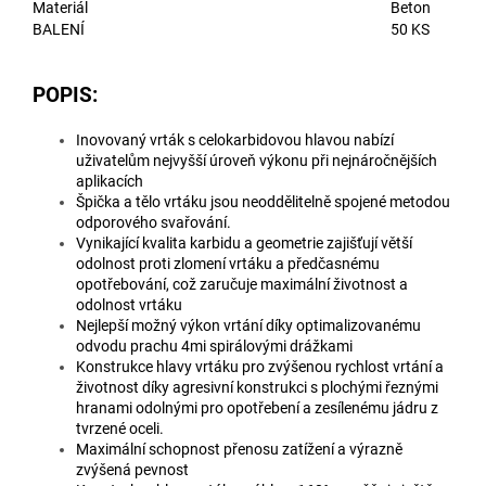
Materiál
Beton
BALENÍ
50 KS
POPIS:
Inovovaný vrták s celokarbidovou hlavou nabízí
uživatelům nejvyšší úroveň výkonu při nejnáročnějších
aplikacích
Špička a tělo vrtáku jsou neoddělitelně spojené metodou
odporového svařování.
Vynikající kvalita karbidu a geometrie zajišťují větší
odolnost proti zlomení vrtáku a předčasnému
opotřebování, což zaručuje maximální životnost a
odolnost vrtáku
Nejlepší možný výkon vrtání díky optimalizovanému
odvodu prachu 4mi spirálovými drážkami
Konstrukce hlavy vrtáku pro zvýšenou rychlost vrtání a
životnost díky agresivní konstrukci s plochými řeznými
hranami odolnými pro opotřebení a zesílenému jádru z
tvrzené oceli.
Maximální schopnost přenosu zatížení a výrazně
zvýšená pevnost