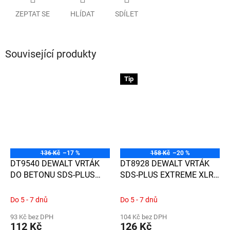
ZEPTAT SE
HLÍDAT
SDÍLET
Související produkty
Tip
136 Kč
–17 %
158 Kč
–20 %
DT9540 DEWALT VRTÁK
DT8928 DEWALT VRTÁK
DO BETONU SDS-PLUS
SDS-PLUS EXTREME XLR
EXTREME2 Ø10,0MM X
S CELOKARBIDOVOU
100 X 160
HLAVOU Ø10MM X 100 X
Do 5 - 7 dnů
Do 5 - 7 dnů
160
93 Kč bez DPH
104 Kč bez DPH
112 Kč
126 Kč