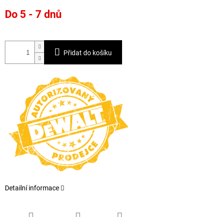
Měrná
Do 5 - 7 dnů
cena:
Přidat do košíku
Detailní informace