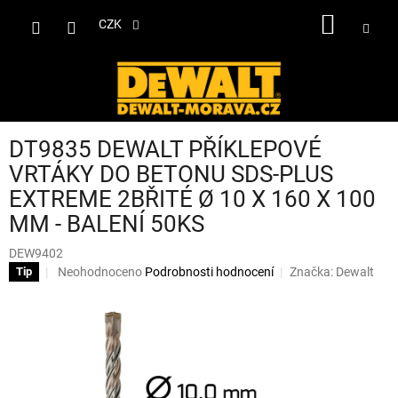
Přejít
NÁKUP
na
CZK
obsah
KOŠÍK
DT9835 DEWALT PŘÍKLEPOVÉ
VRTÁKY DO BETONU SDS-PLUS
EXTREME 2BŘITÉ Ø 10 X 160 X 100
MM - BALENÍ 50KS
DEW9402
Průměrné
Neohodnoceno
Podrobnosti hodnocení
Značka:
Dewalt
Tip
hodnocení
produktu
je
0,0
z
5
hvězdiček.