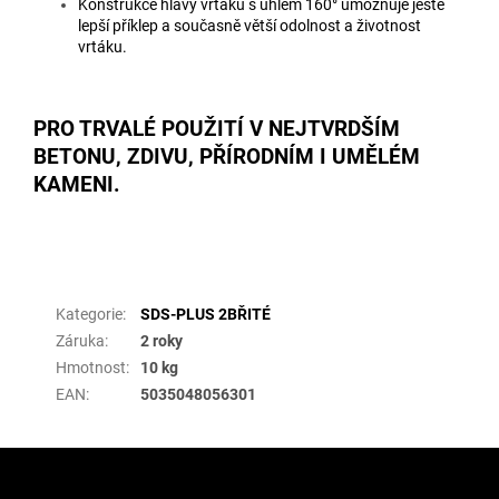
Konstrukce hlavy vrtáku s úhlem 160° umožňuje ještě
lepší příklep a současně větší odolnost a životnost
vrtáku.
PRO TRVALÉ POUŽITÍ V NEJTVRDŠÍM
BETONU, ZDIVU, PŘÍRODNÍM I UMĚLÉM
KAMENI.
Doplňkové parametry
Kategorie
:
SDS-PLUS 2BŘITÉ
Záruka
:
2 roky
Hmotnost
:
10 kg
EAN
:
5035048056301
Z
á