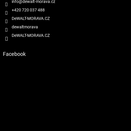
í
info
@
dewalt-morava.cz
p
r
+420 720 037 488
v
DeWALT-MORAVA.CZ
k
y
dewaltmorava
v
DeWALT-MORAVA.CZ
ý
p
i
s
Facebook
u