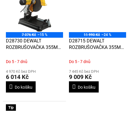
7 076 Kč
–15 %
11 990 Kč
–24 %
D28730 DEWALT
D28715 DEWALT
ROZBRUŠOVAČKA 355MM,
ROZBRUŠOVAČKA 355MM,
2300W
2200W, PLYNULÝ ROZBĚH
Do 5 - 7 dnů
Do 5 - 7 dnů
4 970 Kč bez DPH
7 445 Kč bez DPH
6 014 Kč
9 009 Kč
Do košíku
Do košíku
Tip