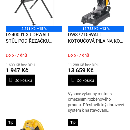
d
i
u
s
k
p
t
r
ů
o
2 291 Kč
–15 %
15 783 Kč
–13 %
d
D240001-XJ DEWALT
DW872 DeWALT
u
STŮL POD ŘEZAČKU
KOTOUČOVÁ PILA NA KOV
k
D24000 / D36000
355mm, 2 200W
t
Do 5 - 7 dnů
Do 5 - 7 dnů
ů
1 609 Kč bez DPH
11 288 Kč bez DPH
1 947 Kč
13 659 Kč
Do košíku
Do košíku
Vysoce výkonný motor s
omezením rozběhového
proudu. Přestavitelný dorazový
systém k nastavování...
Tip
Tip