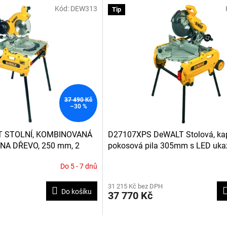
Kód:
DEW313
Tip
37 490 Kč
–30 %
 STOLNÍ, KOMBINOVANÁ
D27107XPS DeWALT Stolová, ka
NA DŘEVO, 250 mm, 2
pokosová pila 305mm s LED uka
čáry řezu
Do 5 - 7 dnů
31 215 Kč bez DPH
Do košíku
37 770 Kč