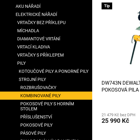
V
n
a
Tip
AKU NÁŘADÍ
ý
í
n
ELEKTRICKÉ NÁŘADÍ
p
p
e
i
r
VRTAČKY BEZ PŘÍKLEPU
l
s
o
MÍCHADLA
p
d
DIAMANTOVÉ VRTÁNÍ
r
u
VRTACÍ KLADIVA
o
k
VRTAČKY S PŘÍKLEPEM
d
t
u
PILY
ů
k
KOTOUČOVÉ PILY A PONORNÉ PILY
t
STROJNÍ PILY
DW743N DEWALT
ů
ROZBRUŠOVAČKY
POKOSOVÁ PILA 
KOMBINOVANÉ PILY
000W
Průměrné
POKOSOVÉ PILY S HORNÍM
STOLEM
hodnocení
21 479 Kč bez DPH
produktu
PŘÍSLUŠENSTVÍ
25 990 Kč
je
POKOSOVÉ PILY
2,8
z
PÁSOVÉ PILY
5