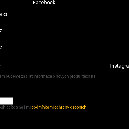
Facebook
a.cz
Z
Z
r
Instagr
 vám budeme zasílat informace o nových produktech na
ouhlasíte s našimi
podmínkami ochrany osobních