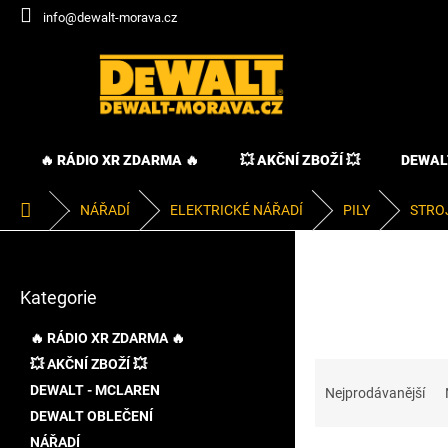
Přejít
info@dewalt-morava.cz
na
obsah
🔥 RÁDIO XR ZDARMA 🔥
💥 AKČNÍ ZBOŽÍ 💥
DEWAL
Domů
NÁŘADÍ
ELEKTRICKÉ NÁŘADÍ
PILY
STROJ
P
o
Přeskočit
s
Kategorie
kategorie
t
r
🔥 RÁDIO XR ZDARMA 🔥
a
💥 AKČNÍ ZBOŽÍ 💥
Ř
n
a
DEWALT - MCLAREN
n
Nejprodávanější
z
í
DEWALT OBLEČENÍ
e
p
NÁŘADÍ