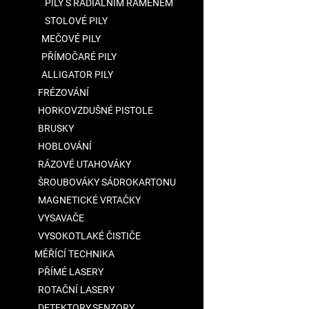
PILY S RADIÁLNÍM RAMENEM
hvězdiček.
STOLOVÉ PILY
MEČOVÉ PILY
PŘÍMOČARÉ PILY
ALLIGATOR PILY
FRÉZOVÁNÍ
HORKOVZDUŠNÉ PISTOLE
BRUSKY
HOBLOVÁNÍ
RÁZOVÉ UTAHOVÁKY
ŠROUBOVÁKY SÁDROKARTONU
MAGNETICKÉ VRTAČKY
VYSAVAČE
VYSOKOTLAKÉ ČISTIČE
MĚŘÍCÍ TECHNIKA
PŘÍMÉ LASERY
ROTAČNÍ LASERY
DETEKTORY,SENZORY