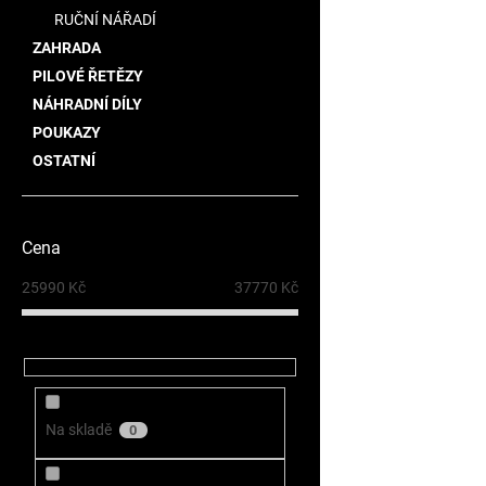
RUČNÍ NÁŘADÍ
ZAHRADA
PILOVÉ ŘETĚZY
NÁHRADNÍ DÍLY
POUKAZY
OSTATNÍ
Cena
25990
Kč
37770
Kč
Na skladě
0