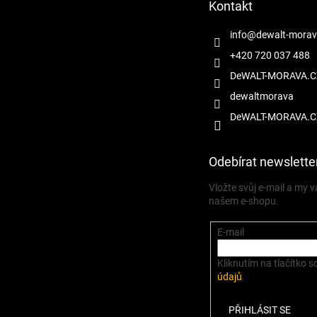
Kontakt
í
info
@
dewalt-morav
+420 720 037 488
DeWALT-MORAVA.C
dewaltmorava
DeWALT-MORAVA.C
Odebírat newslette
Vložte svůj e-mail a my
našem e-shopu.
E-mail
Kliknutím na tlačítko s
údajů
.
PŘIHLÁSIT SE