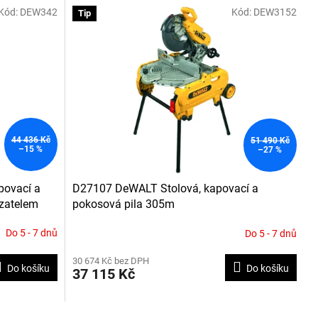
Kód:
DEW342
Kód:
DEW3152
Tip
44 436 Kč
51 490 Kč
–15 %
–27 %
povací a
D27107 DeWALT Stolová, kapovací a
zatelem
pokosová pila 305m
Do 5 - 7 dnů
Do 5 - 7 dnů
30 674 Kč bez DPH
Do košíku
Do košíku
37 115 Kč