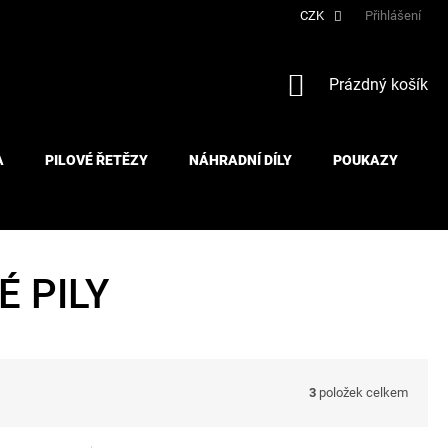
CZK
Přihlášení
NÁKUPNÍ
Prázdný košík
KOŠÍK
A
PILOVÉ ŘETĚZY
NÁHRADNÍ DÍLY
POUKAZY
 PILY
3
položek celkem