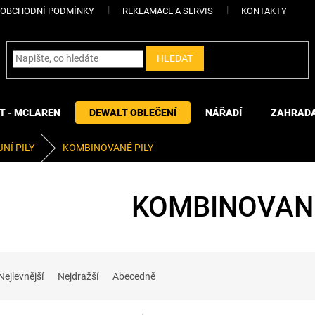
OBCHODNÍ PODMÍNKY
REKLAMACE A SERVIS
KONTAKTY
HLEDAT
T - MCLAREN
DEWALT OBLEČENÍ
NÁŘADÍ
ZAHRAD
NÍ PILY
KOMBINOVANÉ PILY
KOMBINOVANÉ
Nejlevnější
Nejdražší
Abecedně