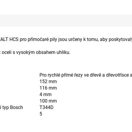
WALT HCS pro přímočaré pily jsou určeny k tomu, aby poskytovaly
 oceli s vysokým obsahem uhlíku.
Pro rychlé přímé řezy ve dřevě a dřevotřísce
152 mm
116 mm
4 mm
100 mm
í typ Bosch
T344D
5
metry