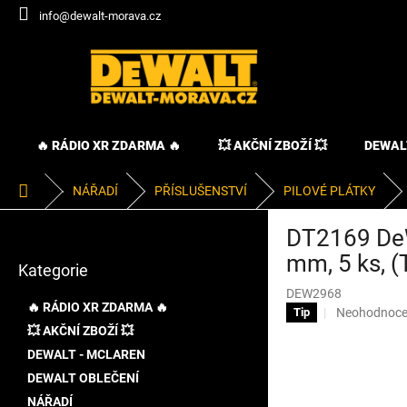
Přejít
info@dewalt-morava.cz
na
obsah
🔥 RÁDIO XR ZDARMA 🔥
💥 AKČNÍ ZBOŽÍ 💥
DEWAL
Domů
NÁŘADÍ
PŘÍSLUŠENSTVÍ
PILOVÉ PLÁTKY
P
DT2169 DeWA
o
Přeskočit
s
mm, 5 ks, 
Kategorie
kategorie
t
DEW2968
r
🔥 RÁDIO XR ZDARMA 🔥
Průměrné
Neohodnoc
Tip
a
hodnocení
💥 AKČNÍ ZBOŽÍ 💥
n
produktu
DEWALT - MCLAREN
n
je
í
DEWALT OBLEČENÍ
0,0
p
z
NÁŘADÍ