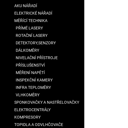
5
a
AKU NÁŘADÍ
hvězdiček.
n
ELEKTRICKÉ NÁŘADÍ
e
MĚŘÍCÍ TECHNIKA
l
PŘÍMÉ LASERY
ROTAČNÍ LASERY
DETEKTORY,SENZORY
DÁLKOMĚRY
NIVELAČNÍ PŘÍSTROJE
PŘÍSLUŠENSTVÍ
MĚŘENÍ NAPĚTÍ
INSPEKČNÍ KAMERY
INFRA TEPLOMĚRY
VLHKOMĚRY
SPONKOVAČKY A NASTŘELOVAČKY
ELEKTROCENTRÁLY
KOMPRESORY
TOPIDLA A ODVLHČOVAČE