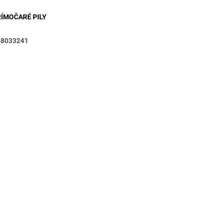
ÍMOČARÉ PILY
48033241