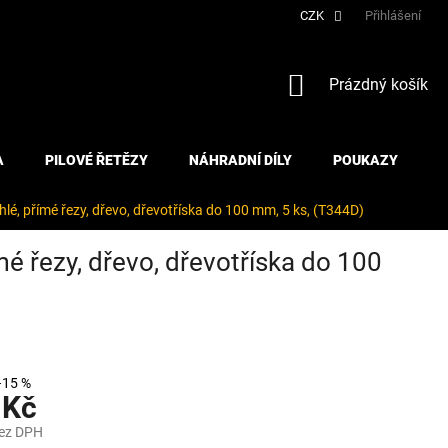
CZK
Přihlášení
NÁKUPNÍ
Prázdný košík
KOŠÍK
A
PILOVÉ ŘETĚZY
NÁHRADNÍ DÍLY
POUKAZY
lé, přímé řezy, dřevo, dřevotříska do 100 mm, 5 ks, (T344D)
é řezy, dřevo, dřevotříska do 100
–15 %
 Kč
bez DPH