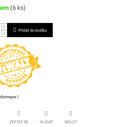
dem
(6 ks)
Přidat do košíku
informace
ZEPTAT SE
HLÍDAT
SDÍLET