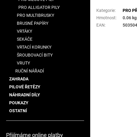
PRO ALLIGATOR PILY
Kategorie
:
PRO PŘ
PRO MULTIBRUSKY
Hmotnost
:
0.06 kg
BRUSNÉ PAPÍRY
EAN
:
50350
VRTÁKY
SEKÁČE
VRTACÍ KORUNKY
ŠROUBOVACÍ BITY
VRUTY
RUČNÍ NÁŘADÍ
ZAHRADA
PILOVÉ ŘETĚZY
NÁHRADNÍ DÍLY
POUKAZY
OSTATNÍ
Přijímáme online platby