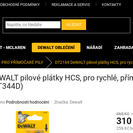
OBCHODNÍ PODMÍNKY
REKLAMACE A SERVIS
KONTAKTY
HLEDAT
T - MCLAREN
DEWALT OBLEČENÍ
NÁŘADÍ
ZAHRAD
PRO PŘÍMOČARÉ PILY
DT2169 DeWALT pilové plátky HCS, pro rych
LT pilové plátky HCS, pro rychlé, přím
(T344D)
eno
Podrobnosti hodnocení
Značka:
Dewalt
365 Kč
310
256 Kč 