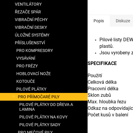
VENTILÁTORY
ŘEZAČE SPÁR
VIBRAČNÍ PĚCHY
Popis
Diskuze
VIBRAČNÍ DESKY
ÚLOŽNÉ SYSTÉMY
Pilové listy DE
PŘÍSLUŠENSTVÍ
plastů.
PRO KOMPRESORY
Jsou vyrobeny z
VYSÁVÁNÍ
SPECIFIKACE
PRO FRÉZY
HOBLOVACÍ NOŽE
Použití
KOTOUČE
Celková délka
Pracovní délka
PILOVÉ PLÁTKY
Sklon zubů
PRO PŘÍMOČARÉ PILY
Max. hloubka řezu
PILOVÉ PLÁTKY DO DŘEVA A
Odkaz na odpovídajíc
LAMINA
Počet kusů v balení
PILOVÉ PLÁTKY NA KOVY
PILOVÉ PLÁTKY SADY
Doplňkové para
PRO MEČOVÉ PILY