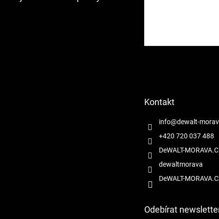
Z
á
p
a
t
Kontakt
í
info
@
dewalt-morav
+420 720 037 488
DeWALT-MORAVA.C
dewaltmorava
DeWALT-MORAVA.C
Odebírat newslette