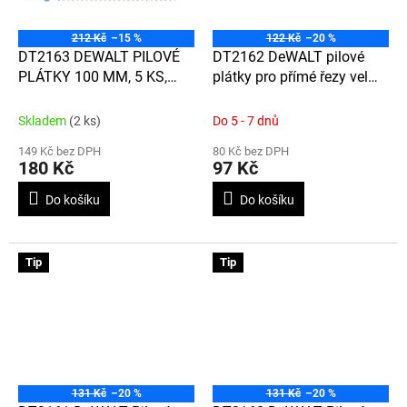
212 Kč
–15 %
122 Kč
–20 %
DT2163 DEWALT PILOVÉ
DT2162 DeWALT pilové
PLÁTKY 100 MM, 5 KS,
plátky pro přímé řezy velmi
PRO RYCHLÉ, PŘÍMÉ ŘEZY
tenkých kovů, neželezných
HLINÍKU A KOVU
kovů a hliníku s tl. 0,8-2
Skladem
(2 ks)
Do 5 - 7 dnů
mm, 76 mm, 5 ks (T118G)
149 Kč bez DPH
80 Kč bez DPH
180 Kč
97 Kč
Do košíku
Do košíku
Tip
Tip
131 Kč
–20 %
131 Kč
–20 %