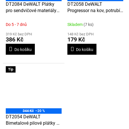
DT2084 DeWALT Plátky
DT2058 DeWALT
pro sendvičové materiály
Progressor na kov, potrubí
do 120 mm, 180 mm, 5 ks
do 10 mm, 100 mm, 5 ks
(T718BF)
(T123X)
Do 5 - 7 dnů
Skladem
(7 ks)
319 Kč bez DPH
148 Kč bez DPH
386 Kč
179 Kč
Do košíku
Do košíku
Tip
344 Kč
–20 %
DT2054 DeWALT
Bimetalové pilové plátky na