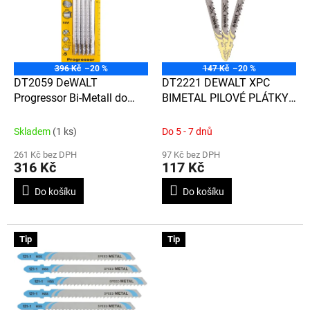
d
i
u
s
k
p
t
r
ů
o
396 Kč
–20 %
147 Kč
–20 %
d
DT2059 DeWALT
DT2221 DEWALT XPC
u
Progressor Bi-Metall do
BIMETAL PILOVÉ PLÁTKY
k
dřeva a kovu, 132 mm, 5 ks
3 KS, PRO ŘEZÁNÍ
t
(T345XF)
HLINÍKU, TENKÝCH
Skladem
(1 ks)
Do 5 - 7 dnů
ů
PLECHŮ A TRUBEK
261 Kč bez DPH
97 Kč bez DPH
316 Kč
117 Kč
Do košíku
Do košíku
Tip
Tip