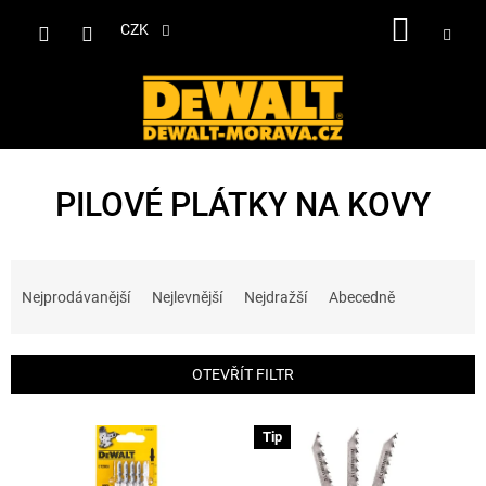
Přejít
NÁKUP
na
CZK
obsah
KOŠÍK
PILOVÉ PLÁTKY NA KOVY
Ř
a
Nejprodávanější
Nejlevnější
Nejdražší
Abecedně
z
e
n
OTEVŘÍT FILTR
í
p
V
r
Tip
ý
o
p