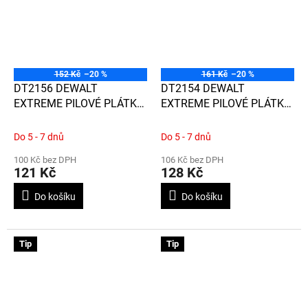
152 Kč
–20 %
161 Kč
–20 %
DT2156 DEWALT
DT2154 DEWALT
EXTREME PILOVÉ PLÁTKY
EXTREME PILOVÉ PLÁTKY
76 MM, 3 KS, NA PLECHY
76 MM, 3 KS, NA KOVY OD
DO 2,5 MM
6 MM, OCEL 3 - 5 MM
Do 5 - 7 dnů
Do 5 - 7 dnů
100 Kč bez DPH
106 Kč bez DPH
121 Kč
128 Kč
Do košíku
Do košíku
Tip
Tip